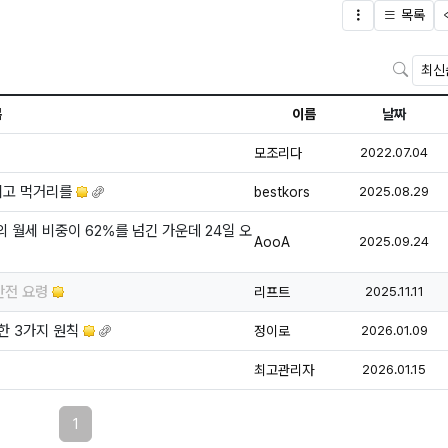
목록
글버튼
검색
목
이름
날짜
등
모조리다
2022.07.04
등
본이고 먹거리를
bestkors
2025.08.29
 월세 비중이 62%를 넘긴 가운데 24일 오
등
AooA
2025.09.24
등록
안전 요령
리프트
2025.11.11
등
위한 3가지 원칙
정이로
2026.01.09
등록
최고관리자
2026.01.15
페이지 현재
1