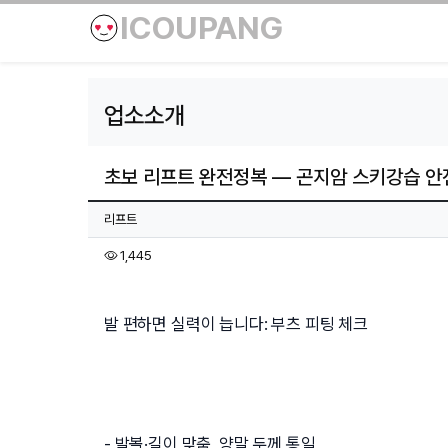
ICOUPANG
업소소개
초보 리프트 완전정복 — 곤지암 스키강습 안
페이지 정보
작성자
리프트
조회
1,445
본문
발 편하면 실력이 늡니다: 부츠 피팅 체크
- 발볼·길이 맞춤, 양말 두께 통일