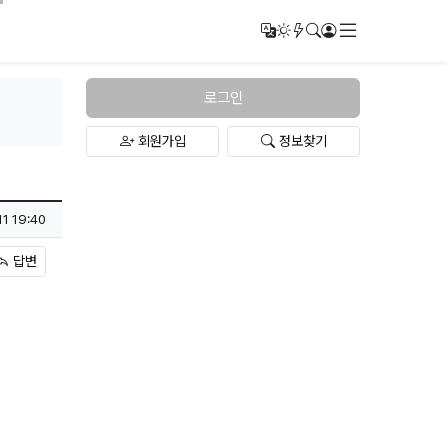
메뉴
번역
다크모드
새글/새댓글
검색
로그인
로그인
회원가입
정보찾기
11 19:40
답변