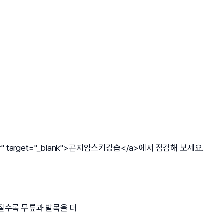
r
" target="_blank">곤지암스키강습</a>에서 점검해 보세요.
커질수록 무릎과 발목을 더