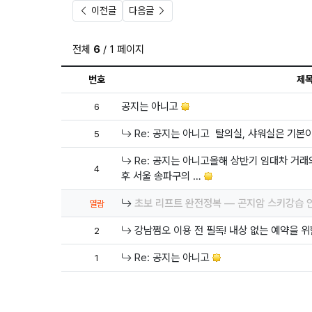
이전글
다음글
전체
6
/ 1 페이지
번호
제
공지는 아니고
6
답변
Re: 공지는 아니고​ ​ 탈의실, 샤워실은 기
5
답변
Re: 공지는 아니고올해 상반기 임대차 거래의
4
후 서울 송파구의 …
답변
초보 리프트 완전정복 — 곤지암 스키강습 
열람
답변
강남쩜오 이용 전 필독! 내상 없는 예약을 
2
답변
Re: 공지는 아니고
1