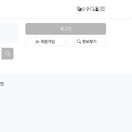
메뉴
번역
다크모드
새글/새댓글
검색
로그인
로그인
회원가입
정보찾기
검색하기
버전