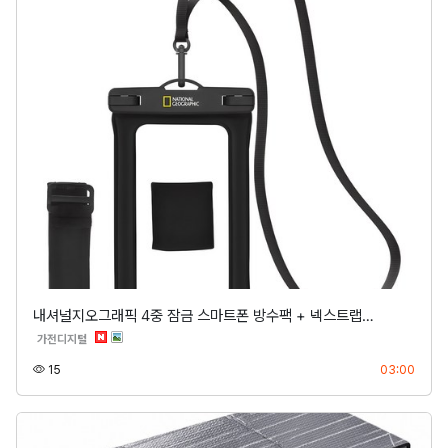
내셔널지오그래픽 4중 잠금 스마트폰 방수팩 + 넥스트랩…
분류
가전디지털
조회
등록
15
03:00