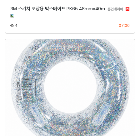
3M 스카치 포장용 박스테이프 PK65 48mmx40m
분류
홈인테리어
조회
등록
4
07:00