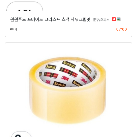
윈윈푸드 포테이토 크리스프 스낵 사워크림맛
분류
문구/오피스
조회
등록
4
07:00