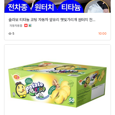
솔라보 티타늄 코팅 자동차 앞유리 햇빛가리개 원터치 전…
분류
자동차용품
조회
등록
5
10:00