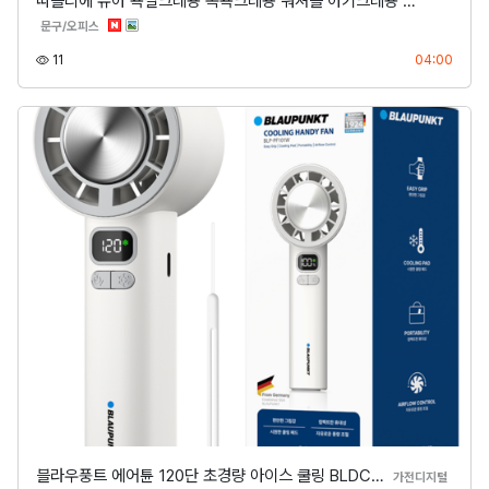
따블리에 유아 욕실크레용 목욕크레용 워셔블 아기크레용 …
분류
문구/오피스
조회
등록
11
04:00
블라우풍트 에어튠 120단 초경량 아이스 쿨링 BLDC…
분류
가전디지털