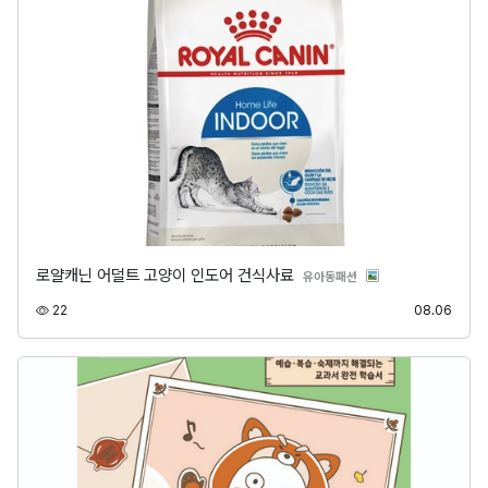
로얄캐닌 어덜트 고양이 인도어 건식사료
분류
유아동패션
조회
등록
22
08.06