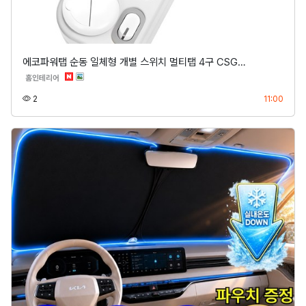
에코파워탭 순동 일체형 개별 스위치 멀티탭 4구 CSG…
분류
홈인테리어
조회
등록
2
11:00