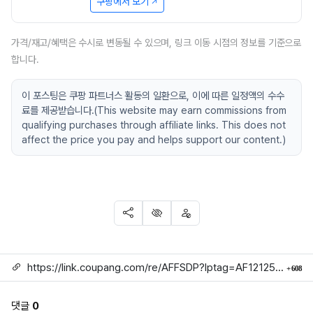
쿠팡에서 보기
가격/재고/혜택은 수시로 변동될 수 있으며, 링크 이동 시점의 정보를 기준으로
합니다.
이 포스팅은 쿠팡 파트너스 활동의 일환으로, 이에 따른 일정액의 수수
료를 제공받습니다.(This website may earn commissions from
qualifying purchases through affiliate links. This does not
affect the price you pay and helps support our content.)
SNS 공유
신고
차단
링크
회
https://link.coupang.com/re/AFFSDP?lptag=AF1212524&subid=mojorida2&pageKey=8304201221&itemId=21634308007&vendorItemId=94704200594&traceid=V0-113-69606b7e98cc6a93
608
댓글
0