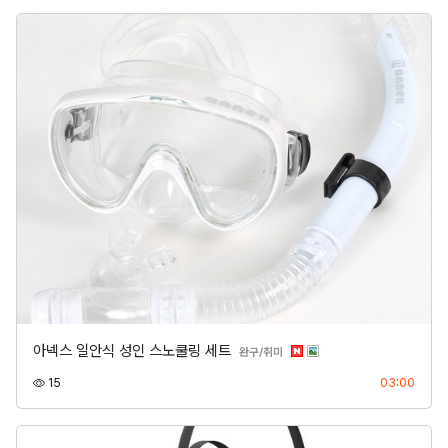
아넥스 일안식 성인 스노쿨링 세트
분류
완구/취미
조회
등록
15
03:00