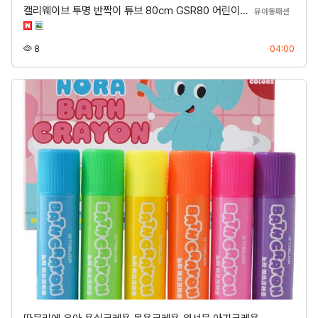
캘리웨이브 투명 반짝이 튜브 80cm GSR80 어린이…
분류
유아동패션
조회
등록
8
04:00