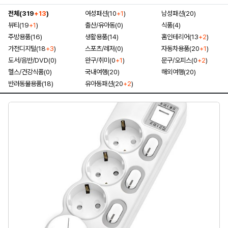
전체(319
+13
)
여성패션(10
+1
)
남성패션(20)
뷰티(19
+1
)
출산/유아동(0)
식품(4)
주방용품(16)
생활용품(14)
홈인테리어(13
+2
)
가전디지털(18
+3
)
스포츠/레저(0)
자동차용품(20
+1
)
도서/음반/DVD(0)
완구/취미(0
+1
)
문구/오피스(0
+2
)
헬스/건강식품(0)
국내여행(20)
해외여행(20)
반려동물용품(18)
유아동패션(20
+2
)