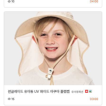
조회
등록
10
04:00
썬글레이드 유아동 UV 와이드 아쿠아 플랩캡
분류
유아동패션
조회
등록
15
03:00