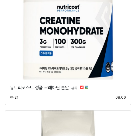
뉴트리코스트 정품 크레아틴 분말
분류
뷰티
조회
등록
21
08.06