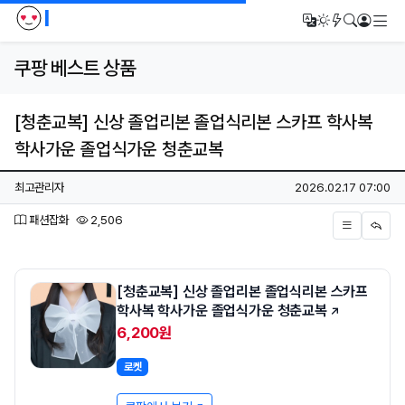
I
메
번역
다크모드
새글/새댓
검색
로그인
쿠팡 베스트 상품
[청춘교복] 신상 졸업리본 졸업식리본 스카프 학사복
학사가운 졸업식가운 청춘교복
페이지 정보
작성자
작성일
최고관리자
2026.02.17 07:00
분류
조회
패션잡화
2,506
본문
[청춘교복] 신상 졸업리본 졸업식리본 스카프
학사복 학사가운 졸업식가운 청춘교복
6,200원
로켓