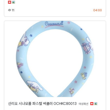
조회
등록
11
04:00
산리오 시나모롤 파스텔 넥쿨러 OCHKC80013
분류
여성패션