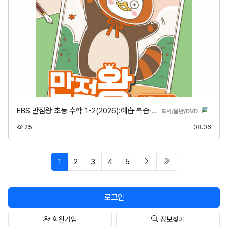
EBS 만점왕 초등 수학 1-2(2026):예습·복습·…
분류
도서/음반/DVD
조회
등록
25
08.06
페이지 현재
다음 페이지
마지막 페이지/spa
1
2
3
4
5
로그인
회원가입
정보찾기