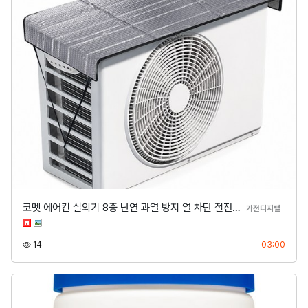
코멧 에어컨 실외기 8중 난연 과열 방지 열 차단 절전…
분류
가전디지털
조회
등록
14
03:00