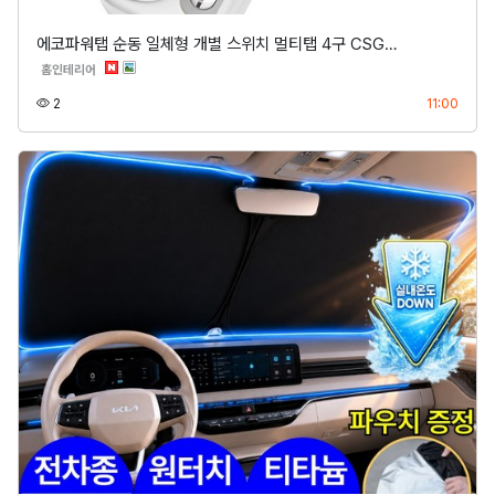
에코파워탭 순동 일체형 개별 스위치 멀티탭 4구 CSG…
분류
홈인테리어
조회
등록
2
11:00