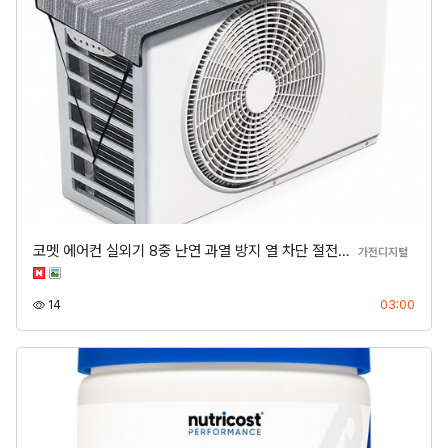
코멧 에어컨 실외기 8중 난연 과열 방지 열 차단 절전…
분류
가전디지털
조회
등록
14
03:00