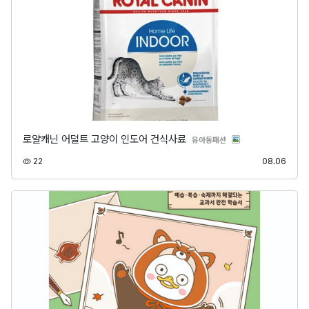
로얄캐닌 어덜트 고양이 인도어 건식사료
분류
유아동패션
조회
등록
22
08.06