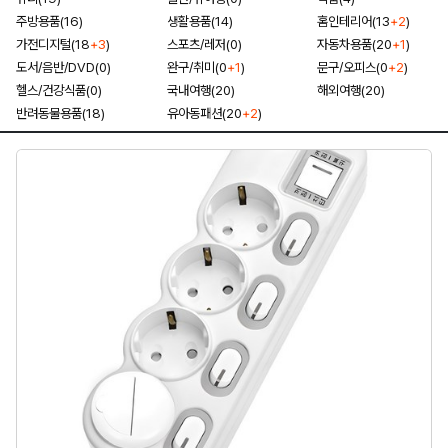
주방용품(16)
생활용품(14)
홈인테리어(13
+2
)
가전디지털(18
+3
)
스포츠/레저(0)
자동차용품(20
+1
)
도서/음반/DVD(0)
완구/취미(0
+1
)
문구/오피스(0
+2
)
헬스/건강식품(0)
국내여행(20)
해외여행(20)
반려동물용품(18)
유아동패션(20
+2
)