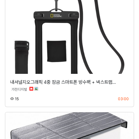
내셔널지오그래픽 4중 잠금 스마트폰 방수팩 + 넥스트랩…
분류
가전디지털
조회
등록
15
03:00