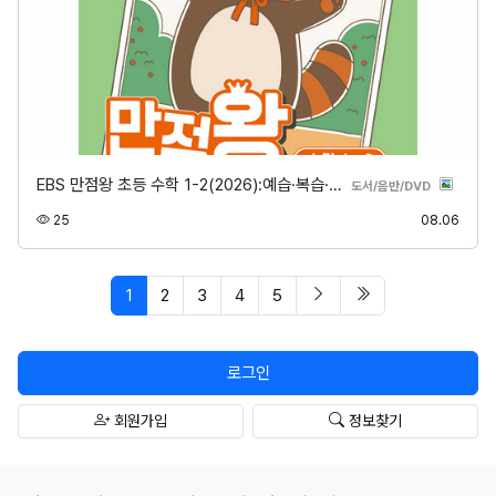
EBS 만점왕 초등 수학 1-2(2026):예습·복습·…
분류
도서/음반/DVD
조회
등록
25
08.06
페이지 현재
다음 페이지
마지막 페이지/spa
1
2
3
4
5
로그인
회원가입
정보찾기