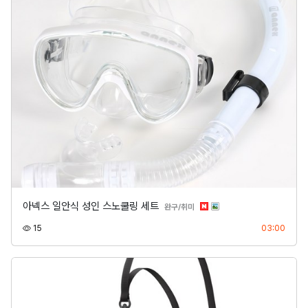
아넥스 일안식 성인 스노쿨링 세트
분류
완구/취미
조회
등록
15
03:00