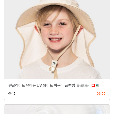
썬글레이드 유아동 UV 와이드 아쿠아 플랩캡
분류
유아동패션
조회
등록
15
03:00