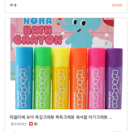
조회
등록
8
04:00
따블리에 유아 욕실크레용 목욕크레용 워셔블 아기크레용 …
분류
문구/오피스