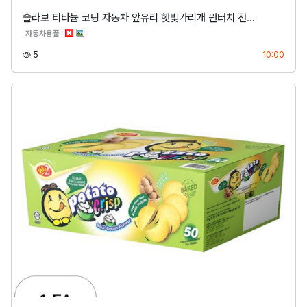
솔라보 티타늄 코팅 자동차 앞유리 햇빛가리개 원터치 전…
분류
자동차용품
조회
등록
5
10:00