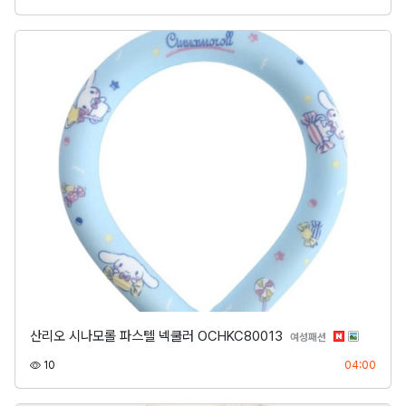
산리오 시나모롤 파스텔 넥쿨러 OCHKC80013
분류
여성패션
조회
등록
10
04:00