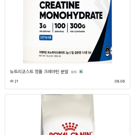
뉴트리코스트 정품 크레아틴 분말
분류
뷰티
조회
등록
21
08.06