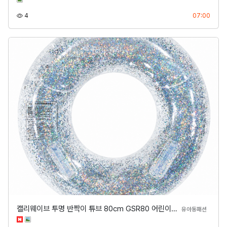
조회
등록
4
07:00
캘리웨이브 투명 반짝이 튜브 80cm GSR80 어린이…
분류
유아동패션