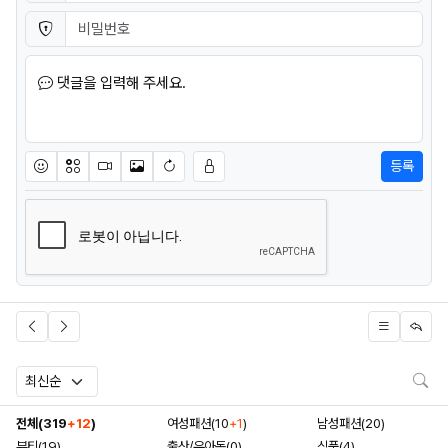
비밀번호
필수
댓글을 입력해 주세요.
등록
이모티콘
아이콘
동영상
이미지
새댓글 작성
검
전체(319
+12
)
여성패션(10
+1
)
남성패션(20)
뷰티(19)
출산/유아동(0)
식품(4)