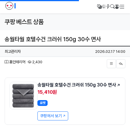
I
메
번역
다크모드
새글/새댓
검색
로그인
쿠팡 베스트 상품
송월타월 호텔수건 크러쉬 150g 30수 면사
페이지 정보
작성자
작성일
최고관리자
2026.02.17 14:00
분류
조회
홈인테리어
2,430
본문
송월타월 호텔수건 크러쉬 150g 30수 면사
15,410원
로켓
쿠팡에서 보기