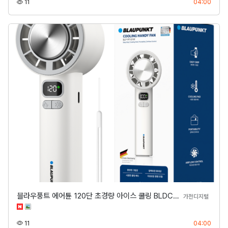
조회
등록
11
04:00
블라우풍트 에어튠 120단 초경량 아이스 쿨링 BLDC…
분류
가전디지털
조회
등록
11
04:00