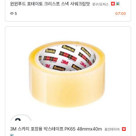
윈윈푸드 포테이토 크리스프 스낵 사워크림맛
분류
문구/오피스
조회
등록
5
07:00
3M 스카치 포장용 박스테이프 PK65 48mmx40m
분류
홈인테리어