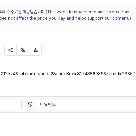
수료를 제공받습니다.(This website may earn commissions from
 does not affect the price you pay and helps support our content.)
SNS 공유
신고
차단
비밀번호
필수