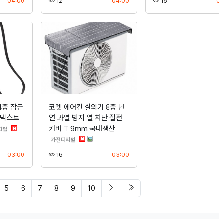
등록
조회
등록
조회
04:00
12
04:00
15
4중 잠금
코멧 에어컨 실외기 8중 난
 넥스트
연 과열 방지 열 차단 절전
커버 T 9mm 국내생산
분류
지털
분류
가전디지털
등록
조회
등록
03:00
16
03:00
다음 페이지
마지막 페이지/span>
5
6
7
8
9
10