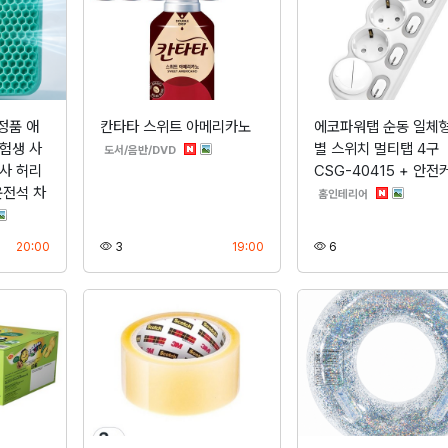
정품 애
칸타타 스위트 아메리카노
에코파워탭 순동 일체형
험생 사
별 스위치 멀티탭 4구
분류
도서/음반/DVD
사 허리
CSG-40415 + 안전
운전석 차
분류
홈인테리어
등록
조회
등록
조회
20:00
3
19:00
6