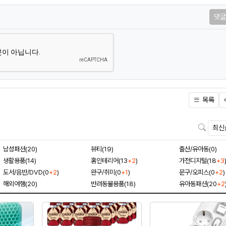
댓글
목록
검색
남성패션(20)
뷰티(19)
출산/유아동(0)
생활용품(14)
홈인테리어(13
+2
)
가전디지털(18
+3
도서/음반/DVD(0
+2
)
완구/취미(0
+1
)
문구/오피스(0
+2
)
해외여행(20)
반려동물용품(18)
유아동패션(20
+2