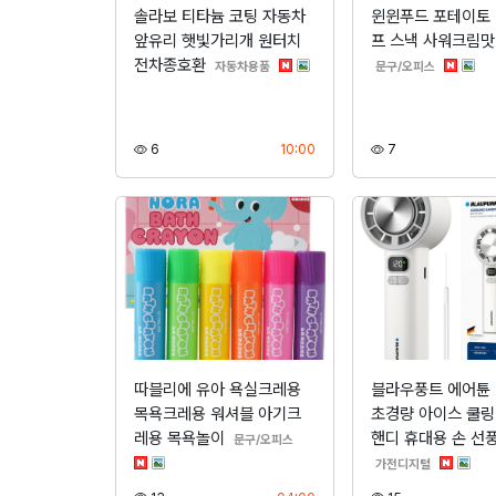
솔라보 티타늄 코팅 자동차
윈윈푸드 포테이토
앞유리 햇빛가리개 원터치
프 스낵 사워크림맛
전차종호환
분류
분류
자동차용품
문구/오피스
조회
등록
조회
6
10:00
7
따블리에 유아 욕실크레용
블라우풍트 에어튠 
목욕크레용 워셔블 아기크
초경량 아이스 쿨링 
레용 목욕놀이
핸디 휴대용 손 선
분류
문구/오피스
분류
가전디지털