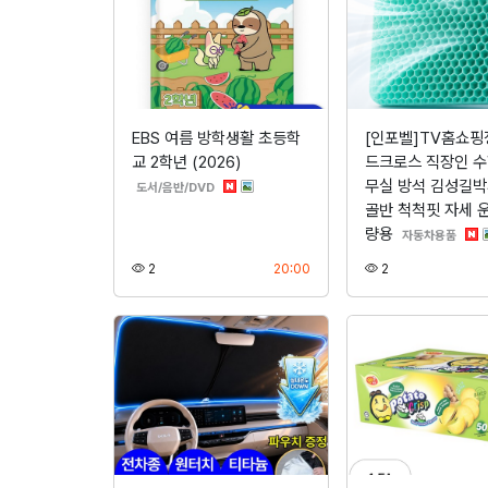
EBS 여름 방학생활 초등학
[인포벨]TV홈쇼핑
교 2학년 (2026)
드크로스 직장인 수
무실 방석 김성길박
분류
도서/음반/DVD
골반 척척핏 자세 
량용
분류
자동차용품
조회
등록
조회
2
20:00
2