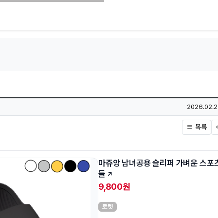
작성일
2026.02.2
목록
마쥬앙 남녀공용 슬리퍼 가벼운 스포
들
9,800원
로켓