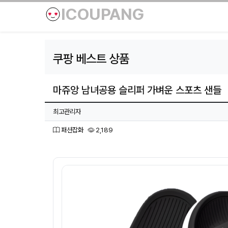
ICOUPANG
쿠팡 베스트 상품
마쥬앙 남녀공용 슬리퍼 가벼운 스포츠 샌들
페이지 정보
작성자
최고관리자
분류
조회
패션잡화
2,189
본문