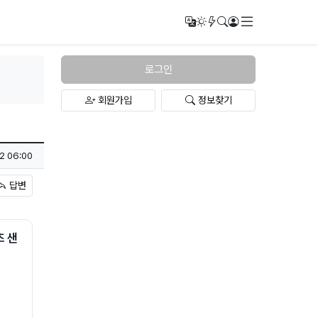
메뉴
번역
다크모드
새글/새댓글
검색
로그인
로그인
회원가입
정보찾기
2 06:00
답변
츠 샌