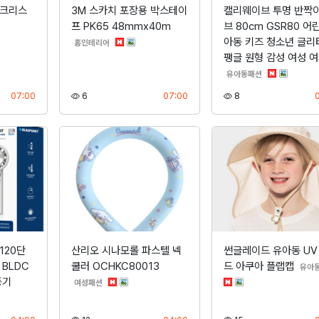
 크리스
3M 스카치 포장용 박스테이
캘리웨이브 투명 반짝이
프 PK65 48mmx40m
브 80cm GSR80 어
아동 키즈 청소년 글리
분류
홈인테리어
팽글 원형 감성 여성 
분류
유아동패션
등록
조회
등록
조회
07:00
6
07:00
8
120단
산리오 시나모롤 파스텔 넥
썬글레이드 유아동 UV
BLDC
쿨러 OCHKC80013
드 아쿠아 플랩캡
유아
풍기
분류
여성패션