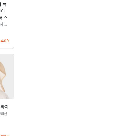
 튜
린이
터 스
여자…
등록
04:00
 와이
분류
동패션