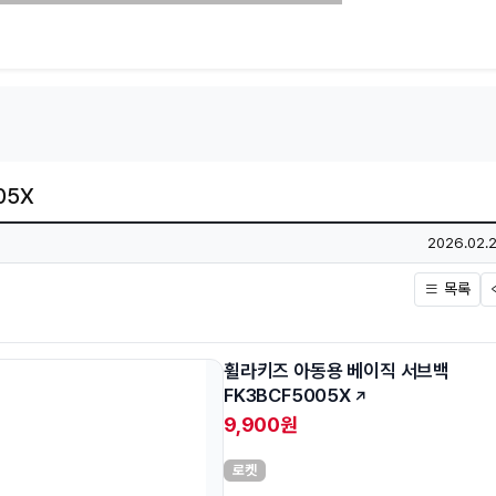
05X
작성일
2026.02.2
목록
휠라키즈 아동용 베이직 서브백
FK3BCF5005X
9,900원
로켓