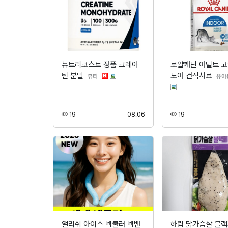
뉴트리코스트 정품 크레아
로얄캐닌 어덜트 고
틴 분말
도어 건식사료
분류
뷰티
유아
조회
등록
조회
19
08.06
19
앨리쉬 아이스 넥쿨러 넥밴
하림 닭가슴살 블