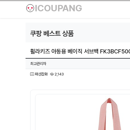
ICOUPANG
쿠팡 베스트 상품
휠라키즈 아동용 베이직 서브백 FK3BCF50
페이지 정보
작성자
최고관리자
분류
조회
패션잡화
2,143
본문