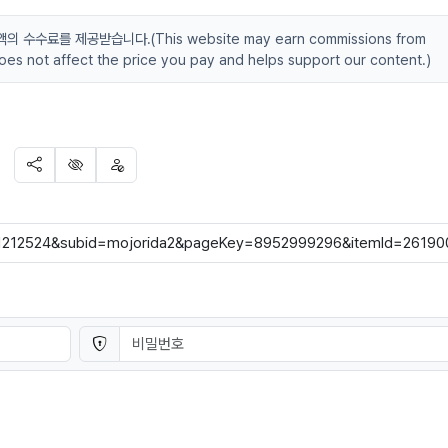
수료를 제공받습니다.(This website may earn commissions from
 does not affect the price you pay and helps support our content.)
SNS 공유
신고
차단
비밀번호
필수