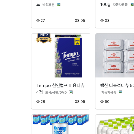
드
100g
분류
분류
남성패션
자동차용품
조회
등록
조회
27
08.05
33
Tempo 천연펄프 미용티슈
랩신 다목적티슈 5
4겹
분류
분류
도서/음반/DVD
자동차용품
조회
등록
조회
28
08.05
60