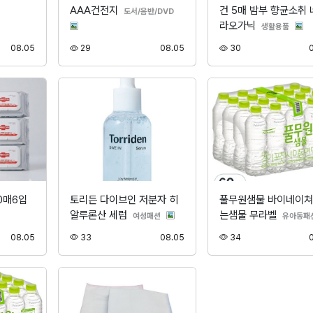
AAA건전지
건 5매 밤부 향균소취 
분류
도서/음반/DVD
라오가닉
분류
생활용품
등록
조회
등록
조회
08.05
29
08.05
30
0매6입
토리든 다이브인 저분자 히
풀무원샘물 바이네이쳐
알루론산 세럼
는샘물 무라벨
분류
여성패션
유아동패
등록
조회
등록
조회
08.05
33
08.05
34