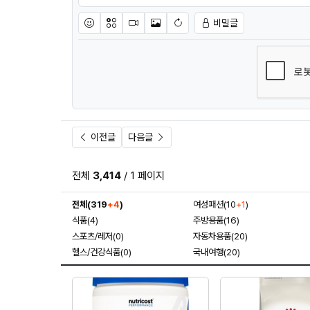
비밀글
이모티콘
아이콘
동영상
이미지
새댓글 작성
이전글
다음글
전체
3,414
/ 1 페이지
전체(319
+4
)
여성패션(10
+1
)
식품(4)
주방용품(16)
스포츠/레저(0)
자동차용품(20)
헬스/건강식품(0)
국내여행(20)