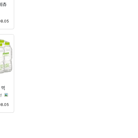
네츄
등록
08.05
 먹
분류
션
등록
08.05