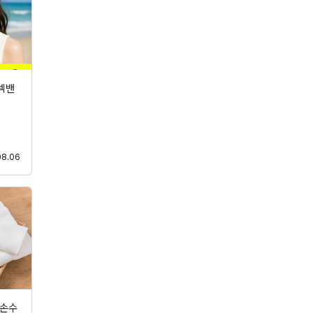
넥밴
등록
08.06
 손수