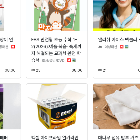
양이 인
EBS 만점왕 초등 수학 1-
앨리쉬 아이스 넥쿨러 
2(2026):예습·복습· 숙제까
드
분류
분류
동패션
여성패션
지 해결되는 교과서 완전 학
습서
분류
도서/음반/DVD
등록
조회
등록
조회
08.06
23
08.06
21
랙페퍼
벡셀 아이프라임 알카라인
대나무 섬유 밤부 거즈