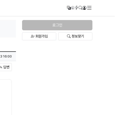
메뉴
번역
다크모드
새글/새댓글
검색
로그인
로그인
회원가입
정보찾기
3 16:00
답변