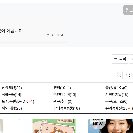
댓글
목록
검색
남성패션(20)
뷰티(19
+1
)
출산/유아동(0)
생활용품(14)
홈인테리어(13)
가전디지털(18)
도서/음반/DVD(0
+1
)
완구/취미(0)
문구/오피스(0)
해외여행(20)
반려동물용품(18)
유아동패션(20
+1