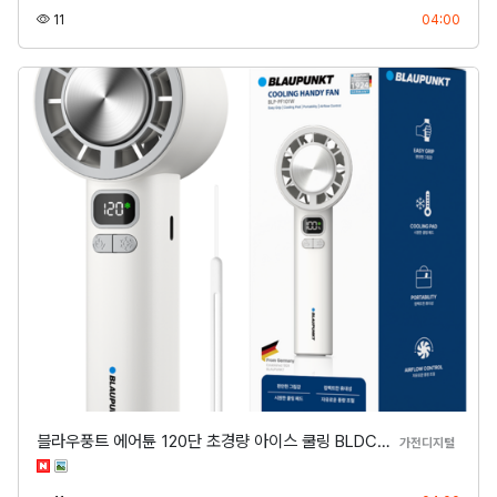
조회
등록
11
04:00
블라우풍트 에어튠 120단 초경량 아이스 쿨링 BLDC…
분류
가전디지털