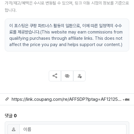
가격/재고/혜택은 수시로 변동될 수 있으며, 링크 이동 시점의 정보를 기준으로
합니다.
이 포스팅은 쿠팡 파트너스 활동의 일환으로, 이에 따른 일정액의 수수
료를 제공받습니다.(This website may earn commissions from
qualifying purchases through affiliate links. This does not
affect the price you pay and helps support our content.)
SNS 공유
신고
차단
링크
회
https://link.coupang.com/re/AFFSDP?lptag=AF1212524&subid=mojorida2&pageKey=9063203035&itemId=26610874927&vendorItemId=93583944332&traceid=V0-113-b7d694e7310ac609
494
댓글
0
댓글쓰기
이름
필수