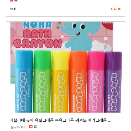
조회
등록
8
04:00
따블리에 유아 욕실크레용 목욕크레용 워셔블 아기크레용 …
분류
문구/오피스