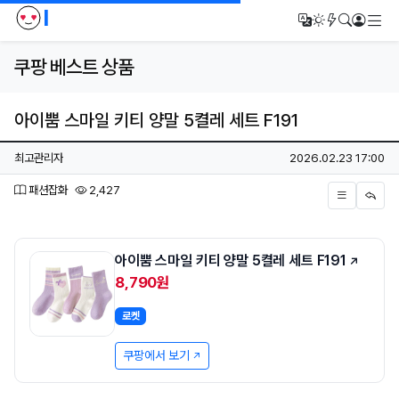
I
메
번역
다크모드
새글/새댓
검색
로그인
쿠팡 베스트 상품
아이뿜 스마일 키티 양말 5켤레 세트 F191
페이지 정보
작성자
작성일
최고관리자
2026.02.23 17:00
분류
조회
패션잡화
2,427
본문
아이뿜 스마일 키티 양말 5켤레 세트 F191
8,790원
로켓
쿠팡에서 보기