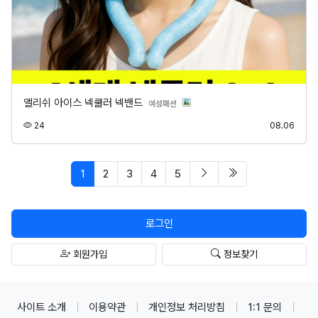
앨리쉬 아이스 넥쿨러 넥밴드
분류
여성패션
조회
등록
24
08.06
페이지 현재
다음 페이지
마지막 페이지/spa
1
2
3
4
5
로그인
회원가입
정보찾기
사이트 소개
이용약관
개인정보 처리방침
1:1 문의