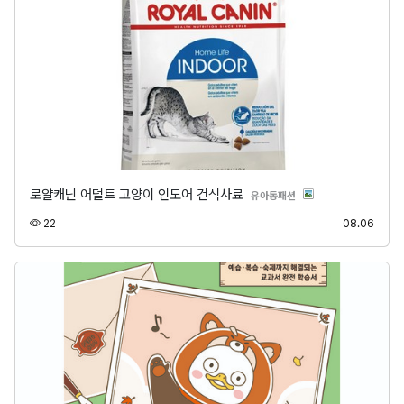
로얄캐닌 어덜트 고양이 인도어 건식사료
분류
유아동패션
조회
등록
22
08.06