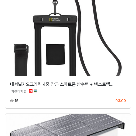
내셔널지오그래픽 4중 잠금 스마트폰 방수팩 + 넥스트랩…
분류
가전디지털
조회
등록
15
03:00