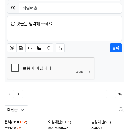
비밀번호
필수
댓글을 입력해 주세요.
등록
이모티콘
아이콘
동영상
이미지
새댓글 작성
검
전체(319
+12
)
여성패션(10
+1
)
남성패션(20)
뷰티(19
+1
)
출산/유아동(0)
식품(4)