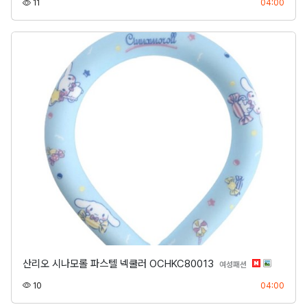
조회
등록
11
04:00
산리오 시나모롤 파스텔 넥쿨러 OCHKC80013
분류
여성패션
조회
등록
10
04:00