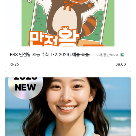
EBS 만점왕 초등 수학 1-2(2026):예습·복습·…
분류
도서/음반/DVD
조회
등록
25
08.06