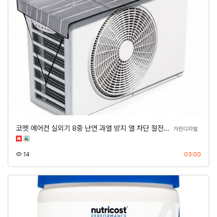
코멧 에어컨 실외기 8중 난연 과열 방지 열 차단 절전…
분류
가전디지털
조회
등록
14
03:00