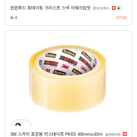
윈윈푸드 포테이토 크리스프 스낵 사워크림맛
분류
문구/오피스
조회
등록
4
07:00
3M 스카치 포장용 박스테이프 PK65 48mmx40m
분류
홈인테리어