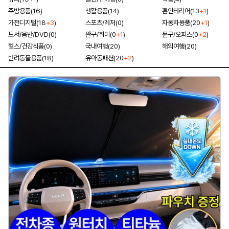
주방용품(16)
생활용품(14)
홈인테리어(13
+1
)
가전디지털(18
+3
)
스포츠/레저(0)
자동차용품(20
+1
)
도서/음반/DVD(0)
완구/취미(0
+1
)
문구/오피스(0
+2
)
헬스/건강식품(0)
국내여행(20)
해외여행(20)
반려동물용품(18)
유아동패션(20
+2
)