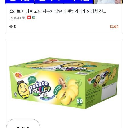
솔라보 티타늄 코팅 자동차 앞유리 햇빛가리개 원터치 전…
분류
자동차용품
조회
등록
5
10:00