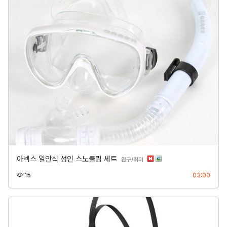
아넥스 일안식 성인 스노쿨링 세트
분류
완구/취미
조회
등록
15
03:00