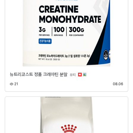
뉴트리코스트 정품 크레아틴 분말
분류
뷰티
조회
등록
21
08.06