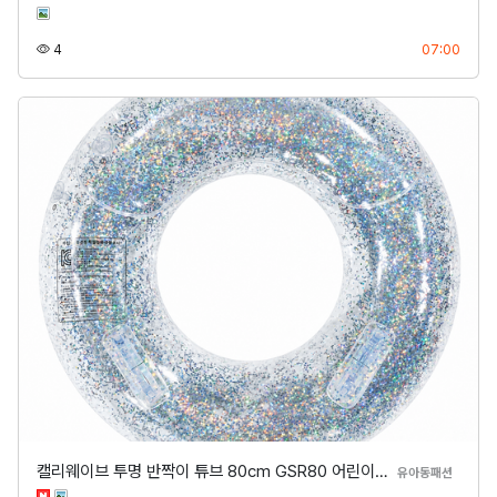
조회
등록
4
07:00
캘리웨이브 투명 반짝이 튜브 80cm GSR80 어린이…
분류
유아동패션