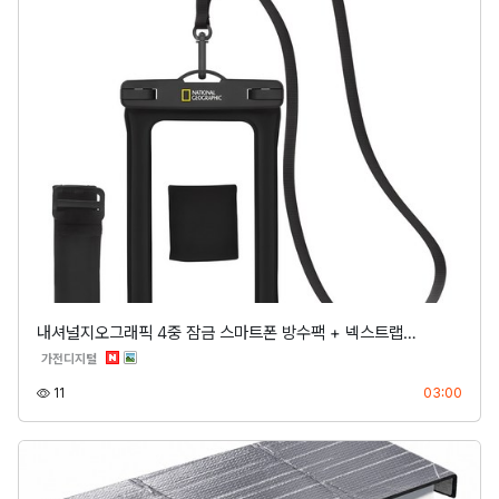
내셔널지오그래픽 4중 잠금 스마트폰 방수팩 + 넥스트랩…
분류
가전디지털
조회
등록
11
03:00