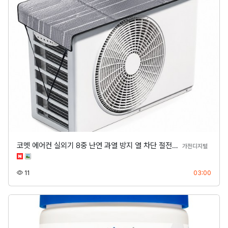
코멧 에어컨 실외기 8중 난연 과열 방지 열 차단 절전…
분류
가전디지털
조회
등록
11
03:00