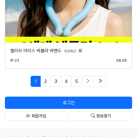
앨리쉬 아이스 넥쿨러 넥밴드
분류
여성패션
조회
등록
23
08.06
페이지 현재
다음 페이지
마지막 페이지/spa
1
2
3
4
5
로그인
회원가입
정보찾기