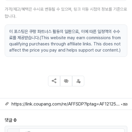
가격/재고/혜택은 수시로 변동될 수 있으며, 링크 이동 시점의 정보를 기준으로
합니다.
이 포스팅은 쿠팡 파트너스 활동의 일환으로, 이에 따른 일정액의 수수
료를 제공받습니다.(This website may earn commissions from
qualifying purchases through affiliate links. This does not
affect the price you pay and helps support our content.)
SNS 공유
신고
차단
링크
회
https://link.coupang.com/re/AFFSDP?lptag=AF1212524&subid=mojorida2&pageKey=9003309956&itemId=26383826421&vendorItemId=92839032047&traceid=V0-113-7ca882f274d43def
353
댓글
0
댓글쓰기