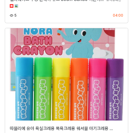
조회
등록
5
04:00
따블리에 유아 욕실크레용 목욕크레용 워셔블 아기크레용 …