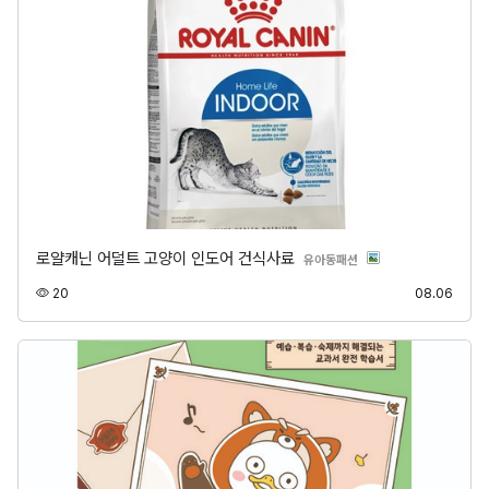
로얄캐닌 어덜트 고양이 인도어 건식사료
분류
유아동패션
조회
등록
20
08.06