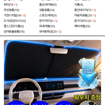
뷰티(19
+1
)
출산/유아동(0)
식품(4)
주방용품(16)
생활용품(14)
홈인테리어(13
+1
)
가전디지털(18
+3
)
스포츠/레저(0)
자동차용품(20
+1
)
도서/음반/DVD(0)
완구/취미(0
+1
)
문구/오피스(0
+2
)
헬스/건강식품(0)
국내여행(20)
해외여행(20)
반려동물용품(18)
유아동패션(20
+2
)