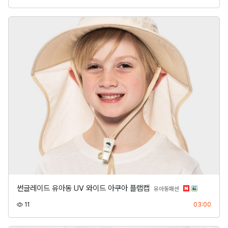
썬글레이드 유아동 UV 와이드 아쿠아 플랩캡
분류
유아동패션
조회
등록
11
03:00