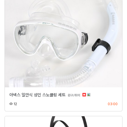
아넥스 일안식 성인 스노쿨링 세트
분류
완구/취미
조회
등록
12
03:00