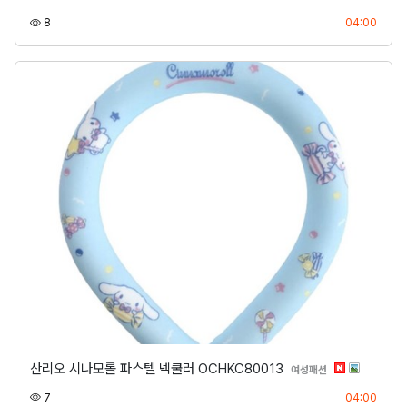
조회
등록
8
04:00
산리오 시나모롤 파스텔 넥쿨러 OCHKC80013
분류
여성패션
조회
등록
7
04:00