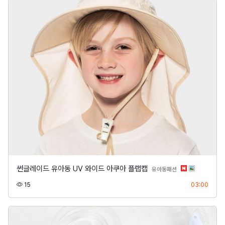
썬글레이드 유아동 UV 와이드 아쿠아 플랩캡
분류
유아동패션
조회
등록
15
03:00