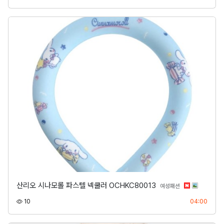
산리오 시나모롤 파스텔 넥쿨러 OCHKC80013
분류
여성패션
조회
등록
10
04:00