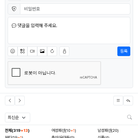
비밀번호
필수
댓글을 입력해 주세요.
등록
이모티콘
아이콘
동영상
이미지
새댓글 작성
검
전체(319
+13
)
여성패션(10
+1
)
남성패션(20)
뷰티(19
+1
)
출산/유아동(0)
식품(4)