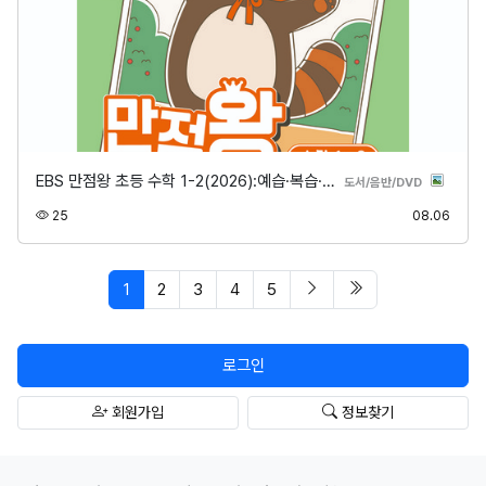
EBS 만점왕 초등 수학 1-2(2026):예습·복습·…
분류
도서/음반/DVD
조회
등록
25
08.06
페이지 현재
다음 페이지
마지막 페이지/spa
1
2
3
4
5
로그인
회원가입
정보찾기