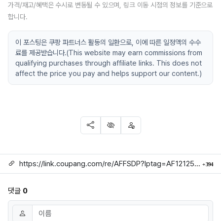
가격/재고/혜택은 수시로 변동될 수 있으며, 링크 이동 시점의 정보를 기준으로
합니다.
이 포스팅은 쿠팡 파트너스 활동의 일환으로, 이에 따른 일정액의 수수
료를 제공받습니다.(This website may earn commissions from
qualifying purchases through affiliate links. This does not
affect the price you pay and helps support our content.)
SNS 공유
신고
차단
링크
회
https://link.coupang.com/re/AFFSDP?lptag=AF1212524&subid=mojorida2&pageKey=6806892955&itemId=16090786989&vendorItemId=83288494433&traceid=V0-113-b059d68101f4d368
394
댓글
0
댓글쓰기
이름
필수