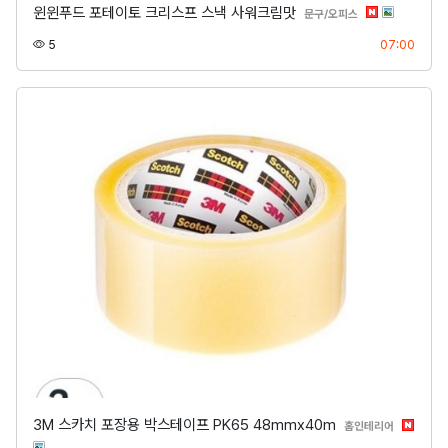
윈윈푸드 포테이토 크리스프 스낵 사워크림맛
분류
문구/오피스
조회
등록
5
07:00
3M 스카치 포장용 박스테이프 PK65 48mmx40m
분류
홈인테리어