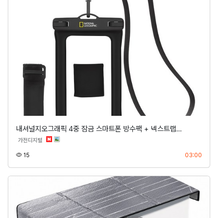
내셔널지오그래픽 4중 잠금 스마트폰 방수팩 + 넥스트랩…
분류
가전디지털
조회
등록
15
03:00