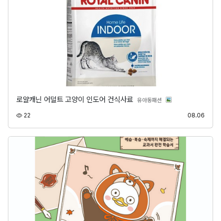
로얄캐닌 어덜트 고양이 인도어 건식사료
분류
유아동패션
조회
등록
22
08.06