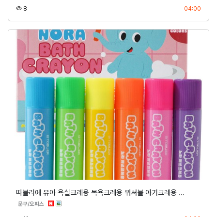
조회
등록
8
04:00
따블리에 유아 욕실크레용 목욕크레용 워셔블 아기크레용 …
분류
문구/오피스