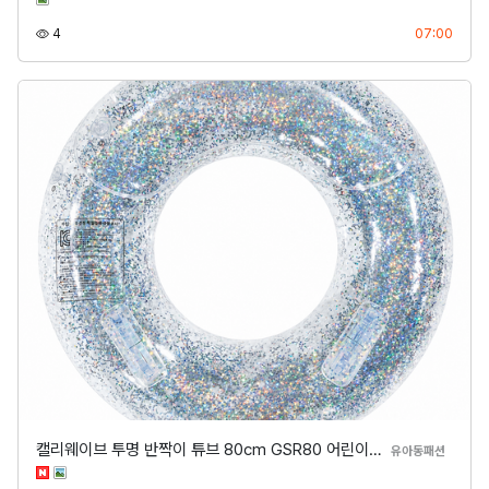
조회
등록
4
07:00
캘리웨이브 투명 반짝이 튜브 80cm GSR80 어린이…
분류
유아동패션