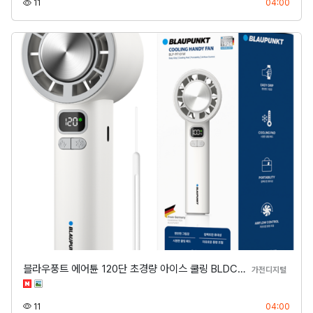
조회
등록
11
04:00
블라우풍트 에어튠 120단 초경량 아이스 쿨링 BLDC…
분류
가전디지털
조회
등록
11
04:00