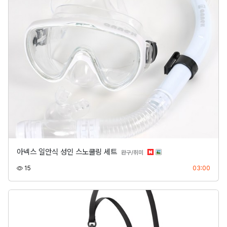
아넥스 일안식 성인 스노쿨링 세트
분류
완구/취미
조회
등록
15
03:00