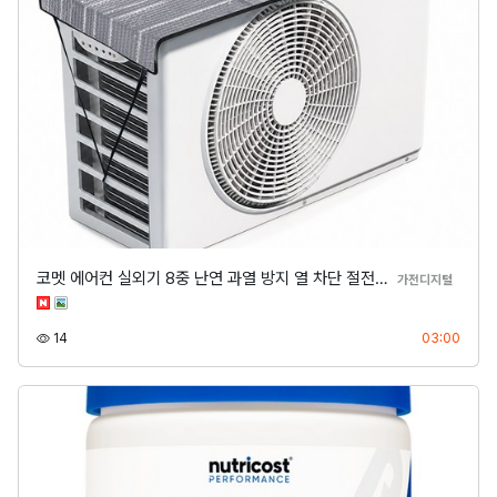
코멧 에어컨 실외기 8중 난연 과열 방지 열 차단 절전…
분류
가전디지털
조회
등록
14
03:00