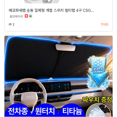
에코파워탭 순동 일체형 개별 스위치 멀티탭 4구 CSG…
분류
홈인테리어
조회
등록
2
11:00