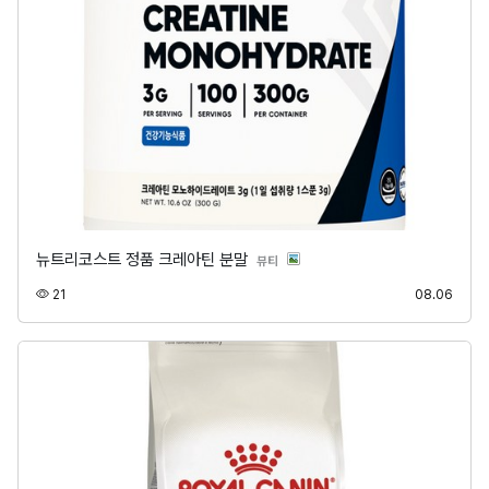
뉴트리코스트 정품 크레아틴 분말
분류
뷰티
조회
등록
21
08.06