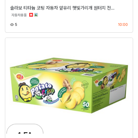
솔라보 티타늄 코팅 자동차 앞유리 햇빛가리개 원터치 전…
분류
자동차용품
조회
등록
5
10:00