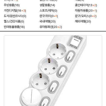
주방용품(16)
생활용품(14)
홈인테리어(13
+2
)
가전디지털(18
+3
)
스포츠/레저(0)
자동차용품(20
+1
)
도서/음반/DVD(0)
완구/취미(0
+1
)
문구/오피스(0
+2
)
헬스/건강식품(0)
국내여행(20)
해외여행(20)
반려동물용품(18)
유아동패션(20
+2
)