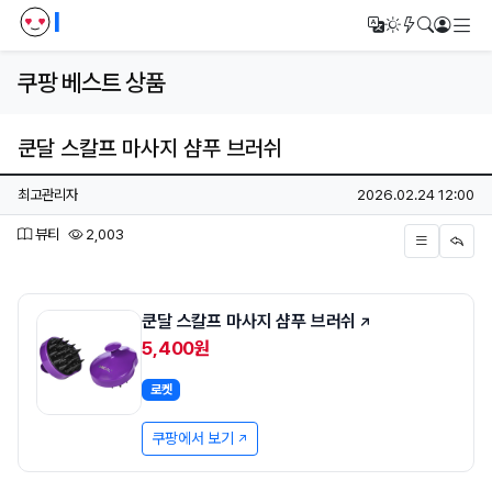
I
메
번역
다크모드
새글/새댓
검색
로그인
쿠팡 베스트 상품
쿤달 스칼프 마사지 샴푸 브러쉬
페이지 정보
작성자
작성일
최고관리자
2026.02.24 12:00
분류
조회
뷰티
2,003
본문
쿤달 스칼프 마사지 샴푸 브러쉬
5,400원
로켓
쿠팡에서 보기