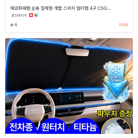
에코파워탭 순동 일체형 개별 스위치 멀티탭 4구 CSG…
분류
홈인테리어
조회
등록
5
11:00