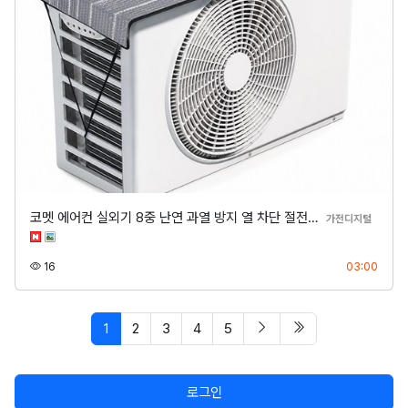
코멧 에어컨 실외기 8중 난연 과열 방지 열 차단 절전…
분류
가전디지털
조회
등록
16
03:00
페이지 현재
다음 페이지
마지막 페이지/spa
1
2
3
4
5
로그인