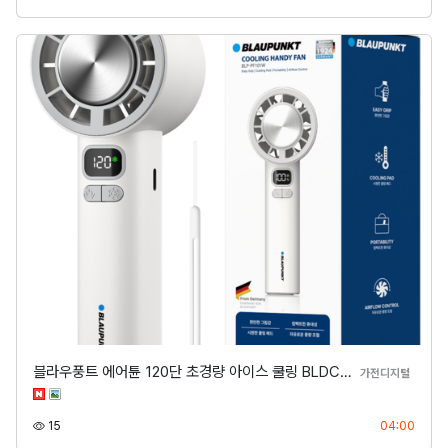
블라우풍트 에어튠 120단 초경량 아이스 쿨링 BLDC…
분류
가전디지털
조회
등록
15
04:00