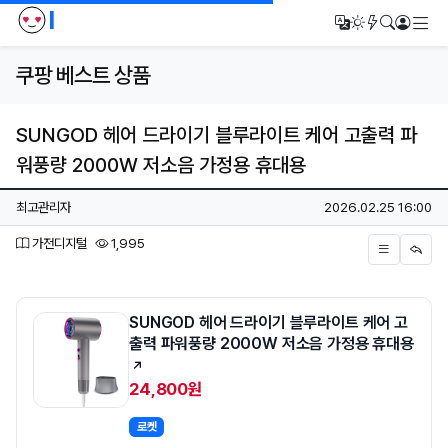
I
메
번역
다크모드
새글/새댓
검색
로그인
쿠팡 베스트 상품
SUNGOD 헤어 드라이기 블루라이트 케어 고출력 파
워풍량 2000W 저소음 가정용 휴대용
페이지 정보
작성자
작성일
최고관리자
2026.02.25 16:00
분류
조회
가전디지털
1,995
본문
SUNGOD 헤어 드라이기 블루라이트 케어 고
출력 파워풍량 2000W 저소음 가정용 휴대용
24,800원
로켓