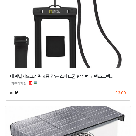
내셔널지오그래픽 4중 잠금 스마트폰 방수팩 + 넥스트랩…
분류
가전디지털
조회
등록
16
03:00