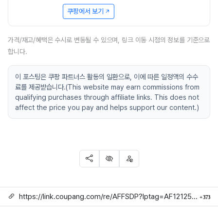
쿠팡에서 보기
가격/재고/혜택은 수시로 변동될 수 있으며, 링크 이동 시점의 정보를 기준으로
합니다.
이 포스팅은 쿠팡 파트너스 활동의 일환으로, 이에 따른 일정액의 수수
료를 제공받습니다.(This website may earn commissions from
qualifying purchases through affiliate links. This does not
affect the price you pay and helps support our content.)
SNS 공유
신고
차단
링크
회
https://link.coupang.com/re/AFFSDP?lptag=AF1212524&subid=mojorida2&pageKey=8999614825&itemId=26372111897&vendorItemId=95143920498&traceid=V0-113-f2db7f312cdbdad8
373