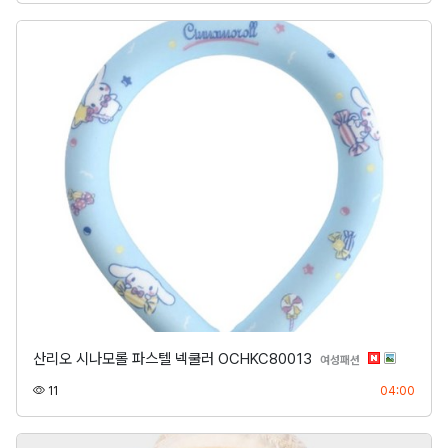
산리오 시나모롤 파스텔 넥쿨러 OCHKC80013
분류
여성패션
조회
등록
11
04:00