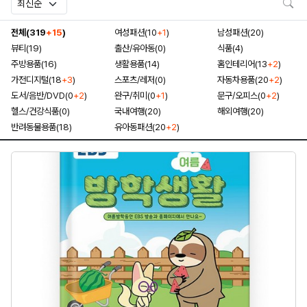
검
전체(319
+15
)
여성패션(10
+1
)
남성패션(20)
뷰티(19)
출산/유아동(0)
식품(4)
주방용품(16)
생활용품(14)
홈인테리어(13
+2
)
가전디지털(18
+3
)
스포츠/레저(0)
자동차용품(20
+2
)
도서/음반/DVD(0
+2
)
완구/취미(0
+1
)
문구/오피스(0
+2
)
헬스/건강식품(0)
국내여행(20)
해외여행(20)
반려동물용품(18)
유아동패션(20
+2
)