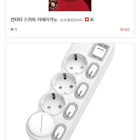
칸타타 스위트 아메리카노
분류
도서/음반/DVD
조회
등록
1
19:00