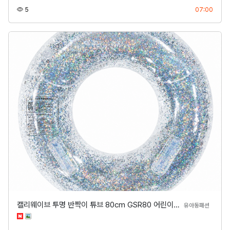
조회
등록
5
07:00
캘리웨이브 투명 반짝이 튜브 80cm GSR80 어린이…
분류
유아동패션