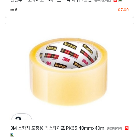
윈윈푸드 포테이토 크리스프 스낵 사워크림맛
분류
문구/오피스
조회
등록
6
07:00
3M 스카치 포장용 박스테이프 PK65 48mmx40m
분류
홈인테리어