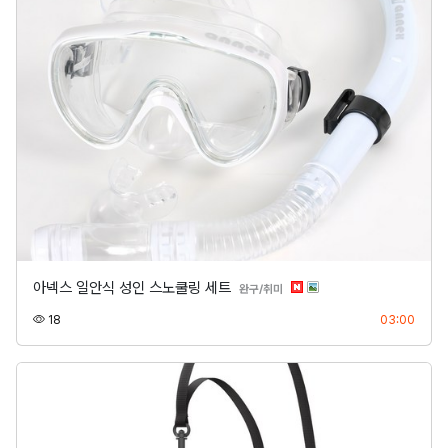
아넥스 일안식 성인 스노쿨링 세트
분류
완구/취미
조회
등록
18
03:00