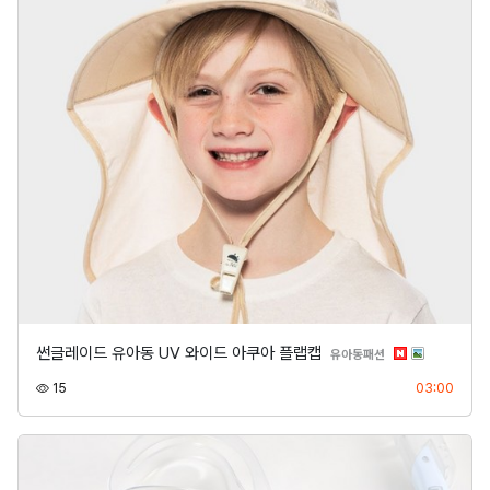
썬글레이드 유아동 UV 와이드 아쿠아 플랩캡
분류
유아동패션
조회
등록
15
03:00