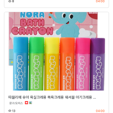
조회
등록
8
04:00
따블리에 유아 욕실크레용 목욕크레용 워셔블 아기크레용 …
분류
문구/오피스
조회
등록
13
04:00