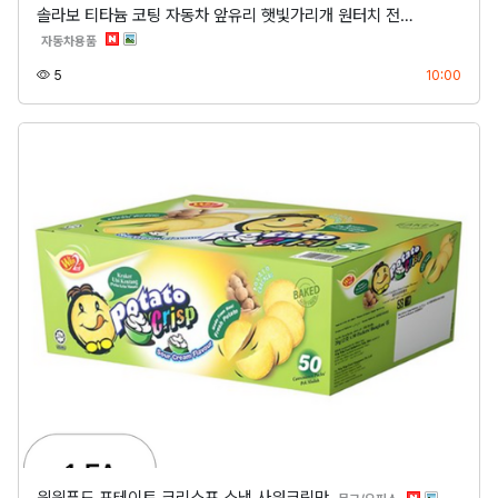
솔라보 티타늄 코팅 자동차 앞유리 햇빛가리개 원터치 전…
분류
자동차용품
조회
등록
5
10:00