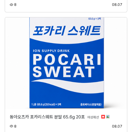
조회
등록
8
08.07
동아오츠카 포카리스웨트 분말 65.6g 20포
분류
여성패션
조회
등록
8
08.07