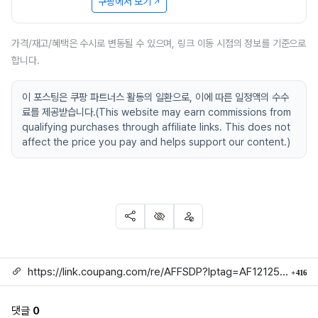
쿠팡에서 보기
가격/재고/혜택은 수시로 변동될 수 있으며, 링크 이동 시점의 정보를 기준으로
합니다.
이 포스팅은 쿠팡 파트너스 활동의 일환으로, 이에 따른 일정액의 수수
료를 제공받습니다.(This website may earn commissions from
qualifying purchases through affiliate links. This does not
affect the price you pay and helps support our content.)
SNS 공유
신고
차단
링크
회
https://link.coupang.com/re/AFFSDP?lptag=AF1212524&subid=mojorida2&pageKey=9212737717&itemId=27216106997&vendorItemId=94183338425&traceid=V0-113-5b0d4e2b049746a2
416
댓글
0