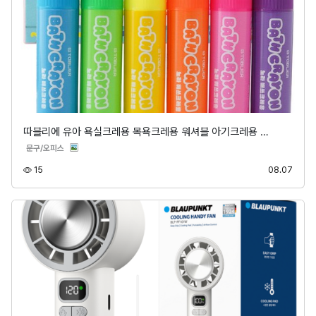
따블리에 유아 욕실크레용 목욕크레용 워셔블 아기크레용 …
분류
문구/오피스
조회
등록
15
08.07