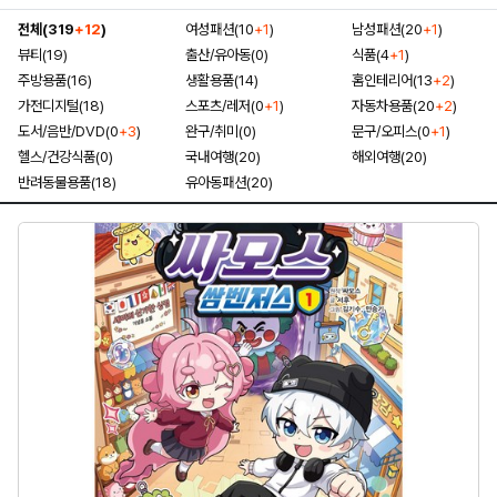
전체(319
+12
)
여성패션(10
+1
)
남성패션(20
+1
)
뷰티(19)
출산/유아동(0)
식품(4
+1
)
주방용품(16)
생활용품(14)
홈인테리어(13
+2
)
가전디지털(18)
스포츠/레저(0
+1
)
자동차용품(20
+2
)
도서/음반/DVD(0
+3
)
완구/취미(0)
문구/오피스(0
+1
)
헬스/건강식품(0)
국내여행(20)
해외여행(20)
반려동물용품(18)
유아동패션(20)