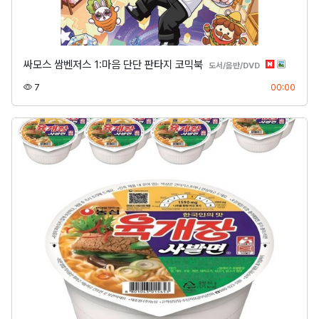
싸모스 쌈벤저스 1:마음 단단 판타지 코믹북
분류
도서/음반/DVD
조회
등록
7
00:00