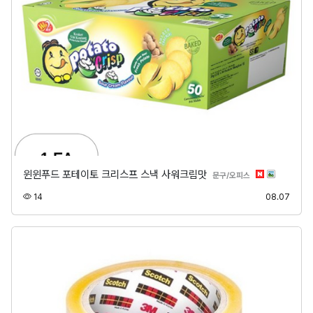
윈윈푸드 포테이토 크리스프 스낵 사워크림맛
분류
문구/오피스
조회
등록
14
08.07