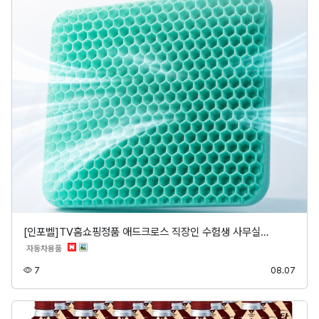
[인포벨]TV홈쇼핑정품 애드크로스 직장인 수험생 사무실…
분류
자동차용품
조회
등록
7
08.07