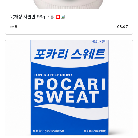
육개장 사발면 86g
분류
식품
조회
등록
8
08.07