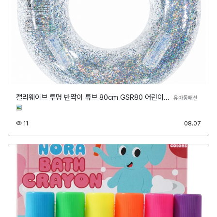
캘리웨이브 투명 반짝이 튜브 80cm GSR80 어린이…
분류
유아동패션
조회
등록
11
08.07