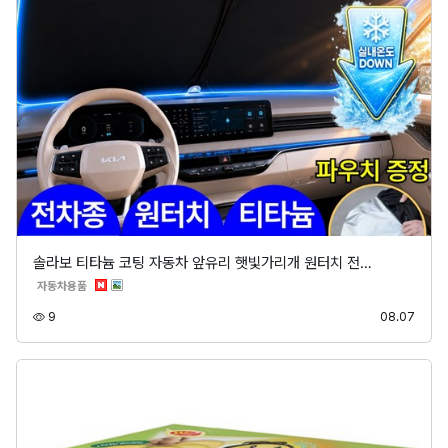
솔라보 티타늄 코팅 자동차 앞유리 햇빛가리개 원터치 전…
분류
자동차용품
조회
등록
9
08.07