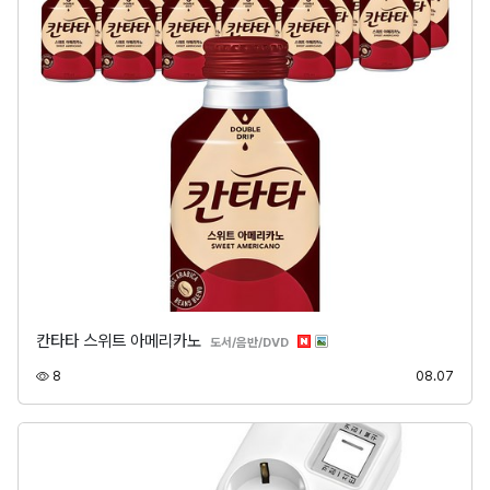
칸타타 스위트 아메리카노
분류
도서/음반/DVD
조회
등록
8
08.07