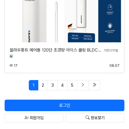
블라우풍트 에어튠 120단 초경량 아이스 쿨링 BLDC…
분류
가전디지털
조회
등록
17
08.07
페이지 현재
다음 페이지
마지막 페이지/spa
1
2
3
4
5
로그인
회원가입
정보찾기