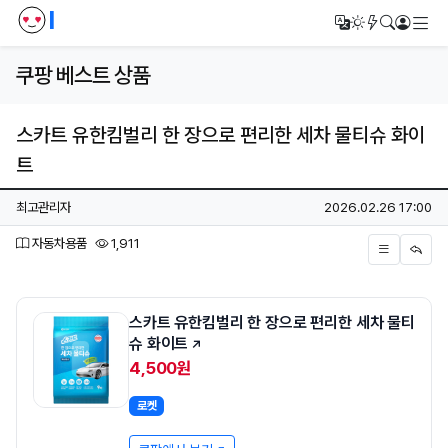
I
메
번역
다크모드
새글/새댓
검색
로그인
쿠팡 베스트 상품
스카트 유한킴벌리 한 장으로 편리한 세차 물티슈 화이
트
페이지 정보
작성자
작성일
최고관리자
2026.02.26 17:00
분류
조회
자동차용품
1,911
본문
스카트 유한킴벌리 한 장으로 편리한 세차 물티
슈 화이트
4,500원
로켓