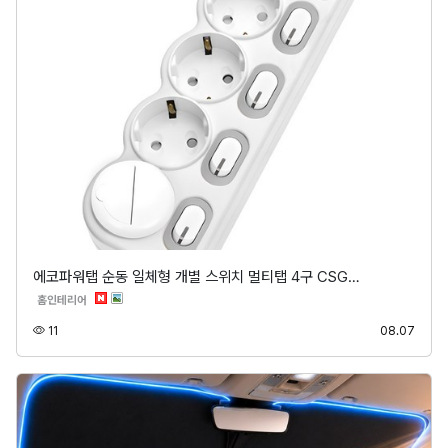
에코파워탭 순동 일체형 개별 스위치 멀티탭 4구 CSG…
분류
홈인테리어
조회
등록
11
08.07