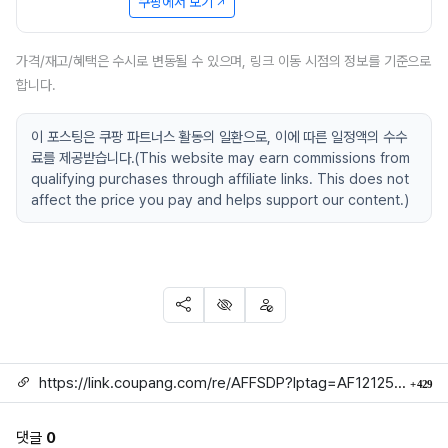
쿠팡에서 보기
가격/재고/혜택은 수시로 변동될 수 있으며, 링크 이동 시점의 정보를 기준으로
합니다.
이 포스팅은 쿠팡 파트너스 활동의 일환으로, 이에 따른 일정액의 수수
료를 제공받습니다.(This website may earn commissions from
qualifying purchases through affiliate links. This does not
affect the price you pay and helps support our content.)
SNS 공유
신고
차단
링크
회
https://link.coupang.com/re/AFFSDP?lptag=AF1212524&subid=mojorida2&pageKey=6823190938&itemId=16178197202&vendorItemId=83373619912&traceid=V0-113-84633ab637fed47e
429
댓글
0