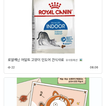
로얄캐닌 어덜트 고양이 인도어 건식사료
분류
유아동패션
조회
등록
22
08.06