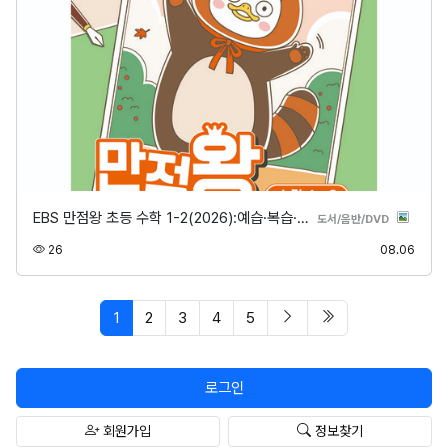
EBS 만점왕 초등 수학 1-2(2026):예습·복습·…
분류
도서/음반/DVD
조회
등록
26
08.06
페이지 현재
다음 페이지
마지막 페이지/spa
1
2
3
4
5
로그인
회원가입
정보찾기