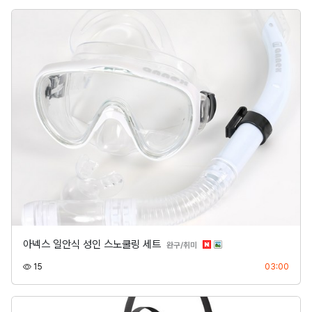
아넥스 일안식 성인 스노쿨링 세트
분류
완구/취미
조회
등록
15
03:00