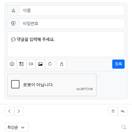
댓글쓰기
이름
필수
비밀번호
필수
댓글을 입력해 주세요.
등록
이모티콘
아이콘
동영상
이미지
새댓글 작성
검