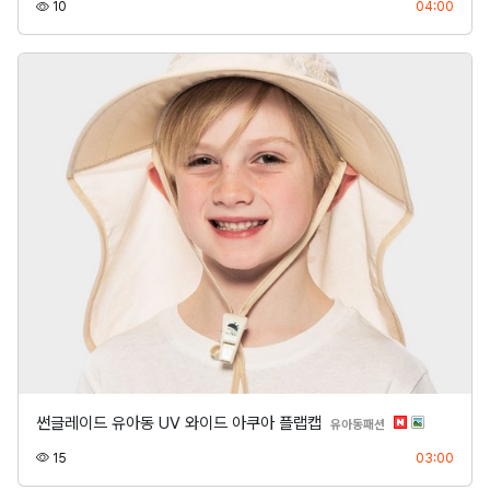
조회
등록
10
04:00
썬글레이드 유아동 UV 와이드 아쿠아 플랩캡
분류
유아동패션
조회
등록
15
03:00