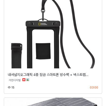
내셔널지오그래픽 4중 잠금 스마트폰 방수팩 + 넥스트랩…
분류
가전디지털
조회
등록
15
03:00