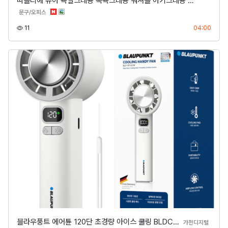
따블리에 유아 욕실크레용 목욕크레용 워셔블 아기크레용 …
분류
문구/오피스
조회
등록
11
04:00
블라우풍트 에어튠 120단 초경량 아이스 쿨링 BLDC…
분류
가전디지털