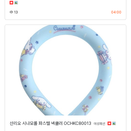
조회
등록
13
04:00
산리오 시나모롤 파스텔 넥쿨러 OCHKC80013
분류
여성패션