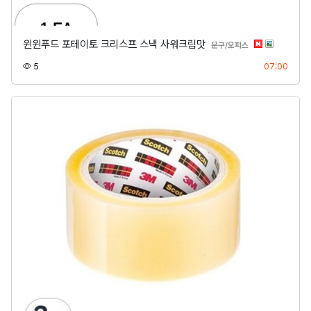
윈윈푸드 포테이토 크리스프 스낵 사워크림맛
분류
문구/오피스
조회
등록
5
07:00