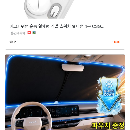
에코파워탭 순동 일체형 개별 스위치 멀티탭 4구 CSG…
분류
홈인테리어
조회
등록
2
11:00