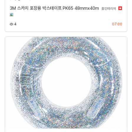
3M 스카치 포장용 박스테이프 PK65 48mmx40m
분류
홈인테리어
조회
등록
4
07:00