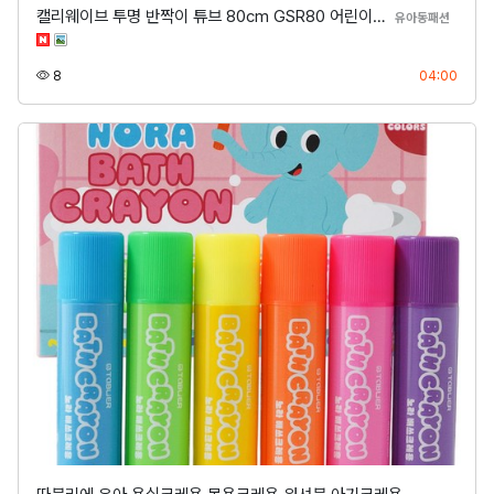
캘리웨이브 투명 반짝이 튜브 80cm GSR80 어린이…
분류
유아동패션
조회
등록
8
04:00