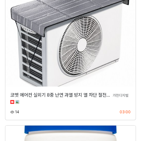
코멧 에어컨 실외기 8중 난연 과열 방지 열 차단 절전…
분류
가전디지털
조회
등록
14
03:00