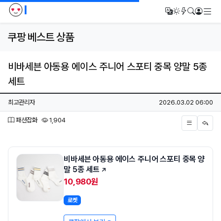
I
메
번역
다크모드
새글/새댓
검색
로그인
쿠팡 베스트 상품
비바세븐 아동용 에이스 주니어 스포티 중목 양말 5종
세트
페이지 정보
작성자
작성일
최고관리자
2026.03.02 06:00
분류
조회
패션잡화
1,904
본문
비바세븐 아동용 에이스 주니어 스포티 중목 양
말 5종 세트
10,980원
로켓