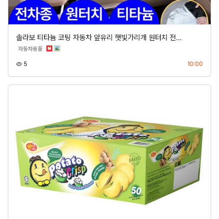
솔라보 티타늄 코팅 자동차 앞유리 햇빛가리개 원터치 전…
분류
자동차용품
조회
등록
5
10:00