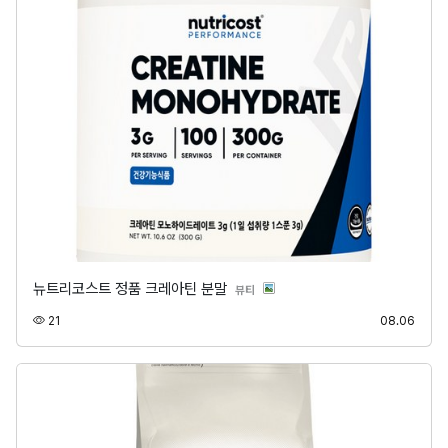
뉴트리코스트 정품 크레아틴 분말
분류
뷰티
조회
등록
21
08.06