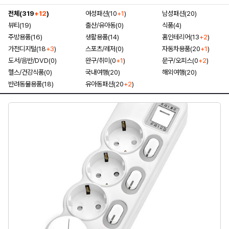
전체(319
+12
)
여성패션(10
+1
)
남성패션(20)
뷰티(19)
출산/유아동(0)
식품(4)
주방용품(16)
생활용품(14)
홈인테리어(13
+2
)
가전디지털(18
+3
)
스포츠/레저(0)
자동차용품(20
+1
)
도서/음반/DVD(0)
완구/취미(0
+1
)
문구/오피스(0
+2
)
헬스/건강식품(0)
국내여행(20)
해외여행(20)
반려동물용품(18)
유아동패션(20
+2
)