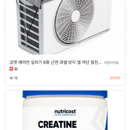
코멧 에어컨 실외기 8중 난연 과열 방지 열 차단 절전…
분류
가전디지털
조회
등록
15
03:00