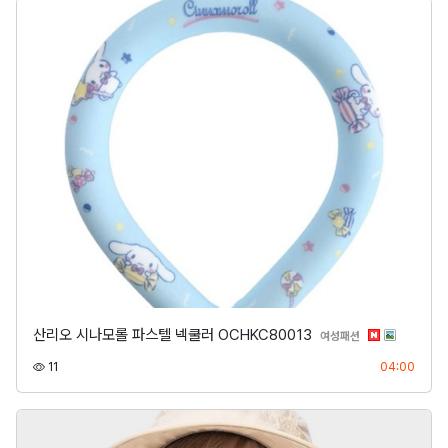
산리오 시나모롤 파스텔 넥쿨러 OCHKC80013
분류
여성패션
조회
등록
11
04:00