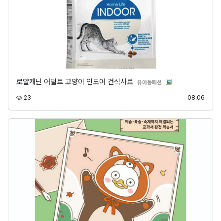
로얄캐닌 어덜트 고양이 인도어 건식사료
분류
유아동패션
조회
등록
23
08.06