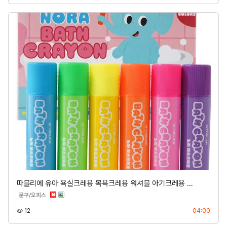
따블리에 유아 욕실크레용 목욕크레용 워셔블 아기크레용 …
분류
문구/오피스
조회
등록
12
04:00