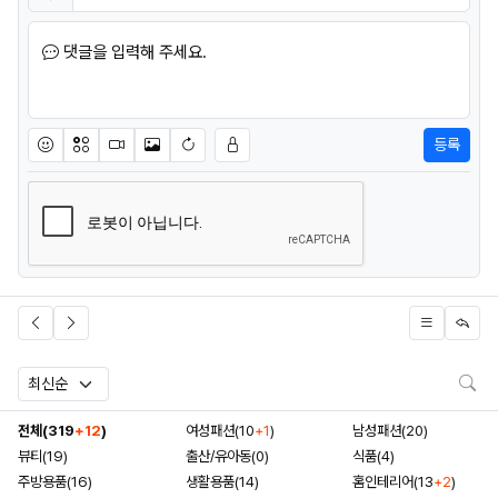
비밀번호
필수
댓글을 입력해 주세요.
등록
이모티콘
아이콘
동영상
이미지
새댓글 작성
검
전체(319
+12
)
여성패션(10
+1
)
남성패션(20)
뷰티(19)
출산/유아동(0)
식품(4)
주방용품(16)
생활용품(14)
홈인테리어(13
+2
)