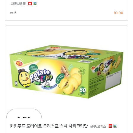
분류
자동차용품
조회
등록
5
10:00
윈윈푸드 포테이토 크리스프 스낵 사워크림맛
분류
문구/오피스