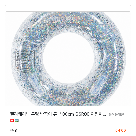
캘리웨이브 투명 반짝이 튜브 80cm GSR80 어린이…
분류
유아동패션
조회
등록
8
04:00