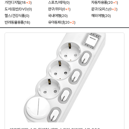
가전디지털(18
+3
)
스포츠/레저(0)
자동차용품(20
+1
)
도서/음반/DVD(0)
완구/취미(0
+1
)
문구/오피스(0
+2
)
헬스/건강식품(0)
국내여행(20)
해외여행(20)
반려동물용품(18)
유아동패션(20
+2
)