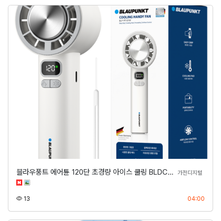
블라우풍트 에어튠 120단 초경량 아이스 쿨링 BLDC…
분류
가전디지털
조회
등록
13
04:00