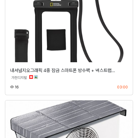
내셔널지오그래픽 4중 잠금 스마트폰 방수팩 + 넥스트랩…
분류
가전디지털
조회
등록
16
03:00