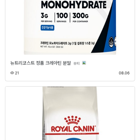
뉴트리코스트 정품 크레아틴 분말
분류
뷰티
조회
등록
21
08.06