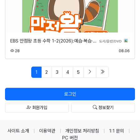
EBS 만점왕 초등 수학 1-2(2026):예습·복습·…
분류
도서/음반/DVD
조회
등록
28
08.06
페이지 현재
다음 페이지
마지막 페이지/spa
1
2
3
4
5
로그인
회원가입
정보찾기
사이트 소개
이용약관
개인정보 처리방침
1:1 문의
PC 버전