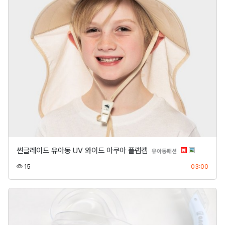
썬글레이드 유아동 UV 와이드 아쿠아 플랩캡
분류
유아동패션
조회
등록
15
03:00