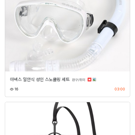
아넥스 일안식 성인 스노쿨링 세트
분류
완구/취미
조회
등록
16
03:00