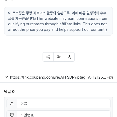
이 포스팅은 쿠팡 파트너스 활동의 일환으로, 이에 따른 일정액의 수수
료를 제공받습니다.(This website may earn commissions from
qualifying purchases through affiliate links. This does not
affect the price you pay and helps support our content.)
SNS 공유
신고
차단
링크
회
https://link.coupang.com/re/AFFSDP?lptag=AF1212524&subid=mojorida2&pageKey=7263623123&itemId=23626812313&vendorItemId=91733296451&traceid=V0-113-a2446a8778dabeb8
370
댓글
0
댓글쓰기
이름
필수