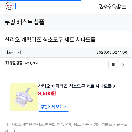
I
메
번역
다크모드
새글/새댓
검색
로그인
쿠팡 베스트 상품
산리오 캐릭터즈 청소도구 세트 시나모롤
페이지 정보
작성자
작성일
최고관리자
2026.03.02 11:00
분류
조회
생활용품
1,781
본문
산리오 캐릭터즈 청소도구 세트 시나모롤
3,500원
쿠팡에서 보기
가격/재고/혜택은 수시로 변동될 수 있으며, 링크 이동 시점의 정보를 기준으로
합니다.