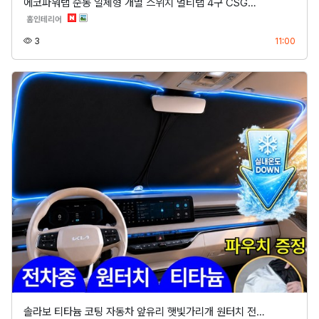
에코파워탭 순동 일체형 개별 스위치 멀티탭 4구 CSG…
분류
홈인테리어
조회
등록
3
11:00
솔라보 티타늄 코팅 자동차 앞유리 햇빛가리개 원터치 전…