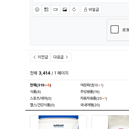
비밀글
이모티콘
아이콘
동영상
이미지
새댓글 작성
이전글
다음글
전체
3,414
/ 1 페이지
전체(319
+6
)
여성패션(10
+1
)
식품(4)
주방용품(16)
스포츠/레저(0)
자동차용품(20
+1
)
헬스/건강식품(0)
국내여행(20)