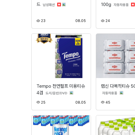
드
100g
분류
분류
남성패션
자동차용품
조회
등록
조회
23
08.05
24
Tempo 천연펄프 미용티슈
랩신 다목적티슈 5
4겹
분류
분류
도서/음반/DVD
자동차용품
조회
등록
조회
25
08.05
45