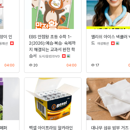
양이 인
EBS 만점왕 초등 수학 1-
앨리쉬 아이스 넥쿨러 
2(2026):예습·복습· 숙제까
드
분류
분류
동패션
여성패션
지 해결되는 교과서 완전 학
습서
분류
도서/음반/DVD
등록
조회
등록
조회
04:00
20
04:00
17
랙페퍼
벡셀 아이프라임 알카라인
대나무 섬유 밤부 거즈