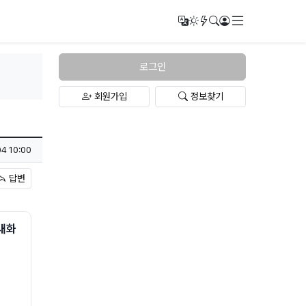
메뉴
번역
다크모드
새글/새댓글
검색
로그인
로그인
회원가입
정보찾기
4 10:00
답변
내화