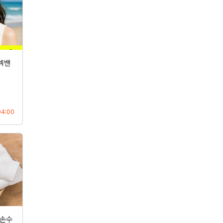
넥밴
등록
04:00
 손수