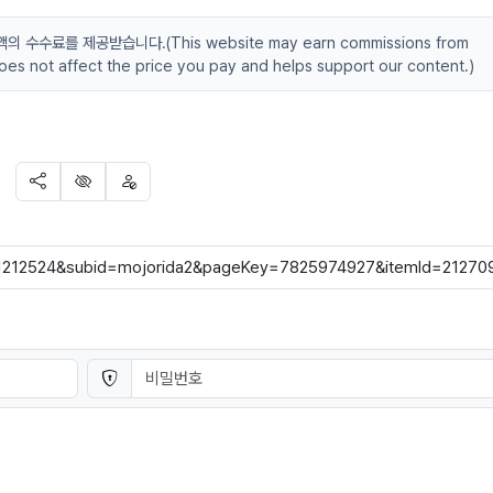
수료를 제공받습니다.(This website may earn commissions from
 does not affect the price you pay and helps support our content.)
SNS 공유
신고
차단
비밀번호
필수