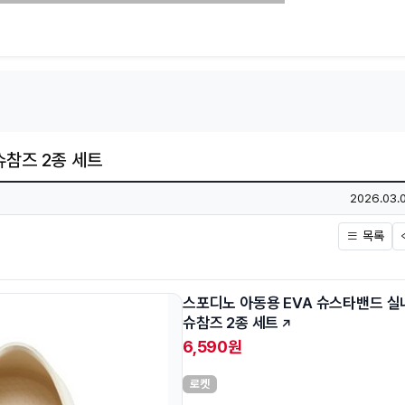
슈참즈 2종 세트
작성일
2026.03.0
목록
스포디노 아동용 EVA 슈스타밴드 실
슈참즈 2종 세트
6,590원
로켓