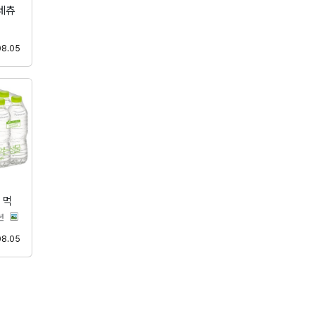
네츄
등록
08.05
 먹
분류
션
등록
08.05