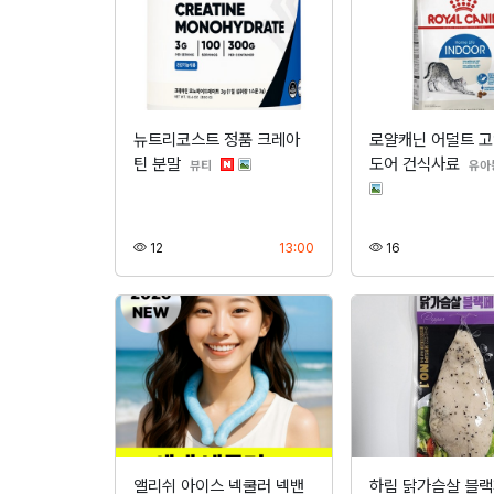
뉴트리코스트 정품 크레아
로얄캐닌 어덜트 고
틴 분말
도어 건식사료
분류
뷰티
유아
조회
등록
조회
12
13:00
16
앨리쉬 아이스 넥쿨러 넥밴
하림 닭가슴살 블