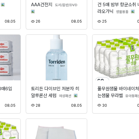
AAA건전지
건 5매 밤부 향균소취 
분류
도서/음반/DVD
라오가닉
분류
생활용품
등록
조회
등록
조회
08.05
26
08.05
25
0매6입
토리든 다이브인 저분자 히
풀무원샘물 바이네이쳐
알루론산 세럼
는샘물 무라벨
분류
여성패션
유아동패
등록
조회
등록
조회
08.05
28
08.05
30