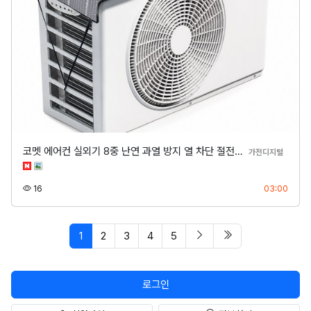
코멧 에어컨 실외기 8중 난연 과열 방지 열 차단 절전…
분류
가전디지털
조회
등록
16
03:00
페이지 현재
다음 페이지
마지막 페이지/spa
1
2
3
4
5
로그인