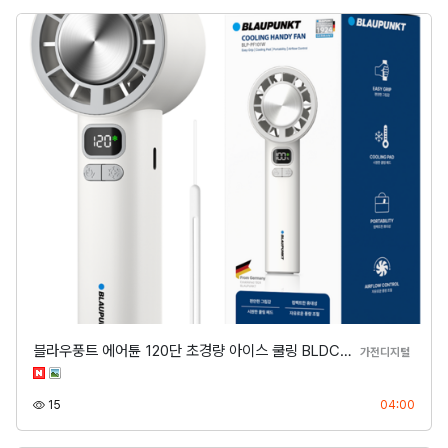
블라우풍트 에어튠 120단 초경량 아이스 쿨링 BLDC…
분류
가전디지털
조회
등록
15
04:00