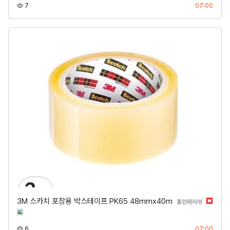
조회
등록
7
07:00
3M 스카치 포장용 박스테이프 PK65 48mmx40m
분류
홈인테리어
조회
등록
6
07:00