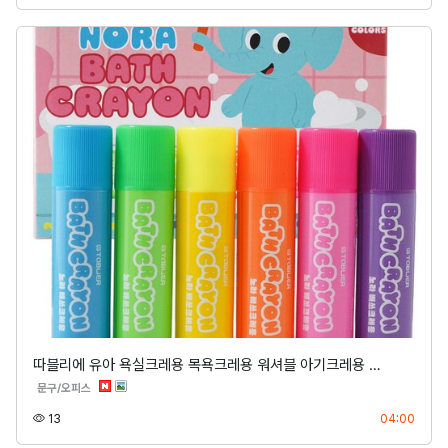
따블리에 유아 욕실크레용 목욕크레용 워셔블 아기크레용 …
분류
문구/오피스
조회
등록
13
04:00