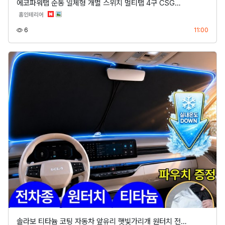
에코파워탭 순동 일체형 개별 스위치 멀티탭 4구 CSG…
분류
홈인테리어
조회
등록
6
11:00
솔라보 티타늄 코팅 자동차 앞유리 햇빛가리개 원터치 전…