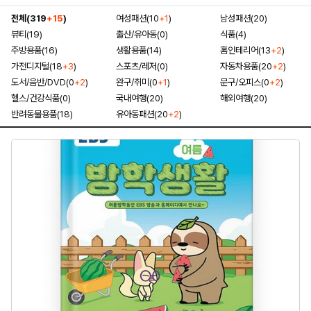
전체(319
+15
)
여성패션(10
+1
)
남성패션(20)
뷰티(19)
출산/유아동(0)
식품(4)
주방용품(16)
생활용품(14)
홈인테리어(13
+2
)
가전디지털(18
+3
)
스포츠/레저(0)
자동차용품(20
+2
)
도서/음반/DVD(0
+2
)
완구/취미(0
+1
)
문구/오피스(0
+2
)
헬스/건강식품(0)
국내여행(20)
해외여행(20)
반려동물용품(18)
유아동패션(20
+2
)