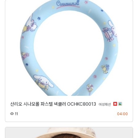
산리오 시나모롤 파스텔 넥쿨러 OCHKC80013
분류
여성패션
조회
등록
11
04:00