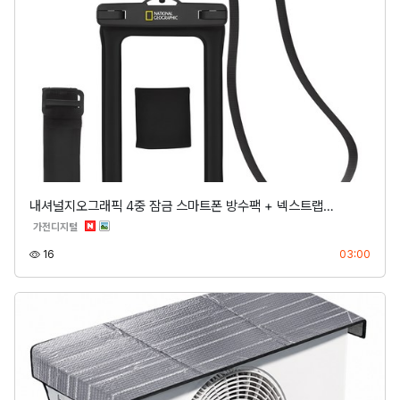
내셔널지오그래픽 4중 잠금 스마트폰 방수팩 + 넥스트랩…
분류
가전디지털
조회
등록
16
03:00