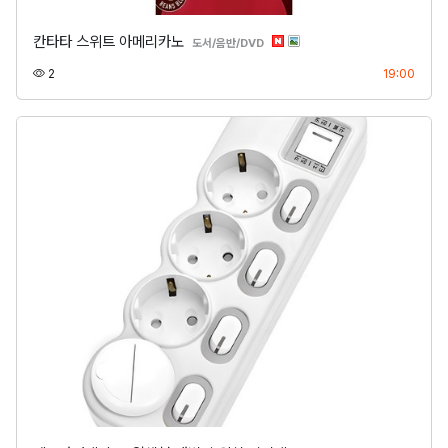
칸타타 스위트 아메리카노
분류
도서/음반/DVD
조회
등록
2
19:00