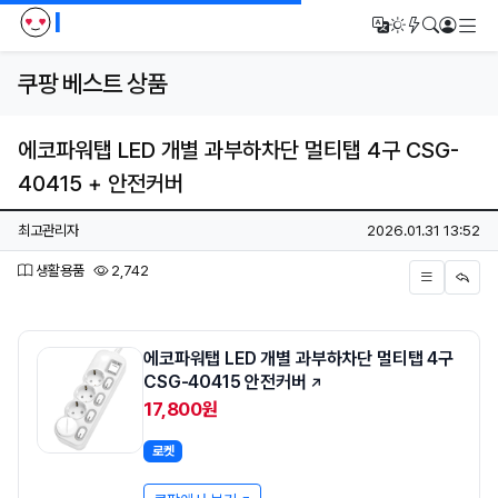
I
메
번역
다크모드
새글/새댓
검색
로그인
쿠팡 베스트 상품
에코파워탭 LED 개별 과부하차단 멀티탭 4구 CSG-
40415 + 안전커버
페이지 정보
작성자
작성일
최고관리자
2026.01.31 13:52
분류
조회
생활용품
2,742
본문
에코파워탭 LED 개별 과부하차단 멀티탭 4구
CSG-40415 안전커버
17,800원
로켓