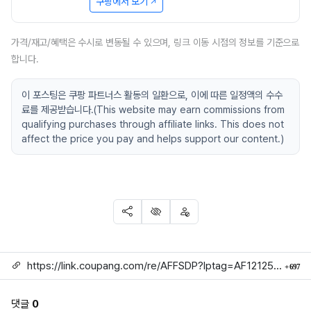
쿠팡에서 보기
가격/재고/혜택은 수시로 변동될 수 있으며, 링크 이동 시점의 정보를 기준으로
합니다.
이 포스팅은 쿠팡 파트너스 활동의 일환으로, 이에 따른 일정액의 수수
료를 제공받습니다.(This website may earn commissions from
qualifying purchases through affiliate links. This does not
affect the price you pay and helps support our content.)
SNS 공유
신고
차단
링크
회
https://link.coupang.com/re/AFFSDP?lptag=AF1212524&subid=mojorida2&pageKey=5732864713&itemId=23626836611&vendorItemId=90652355481&traceid=V0-113-47c37fb8f7ceb8af
697
댓글
0