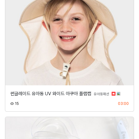
썬글레이드 유아동 UV 와이드 아쿠아 플랩캡
분류
유아동패션
조회
등록
15
03:00