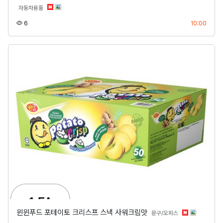
분류
자동차용품
조회
등록
6
10:00
윈윈푸드 포테이토 크리스프 스낵 사워크림맛
분류
문구/오피스