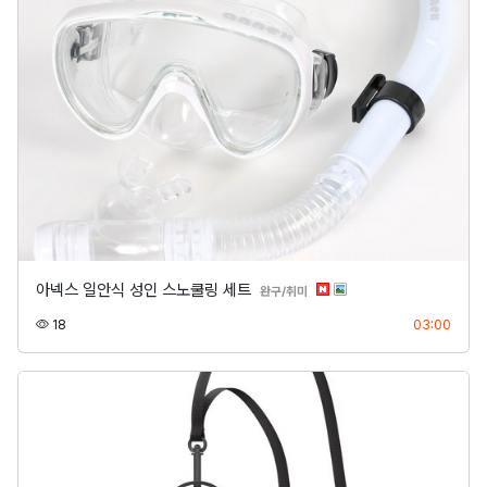
아넥스 일안식 성인 스노쿨링 세트
분류
완구/취미
조회
등록
18
03:00