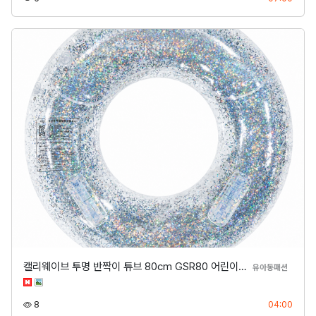
캘리웨이브 투명 반짝이 튜브 80cm GSR80 어린이…
분류
유아동패션
조회
등록
8
04:00