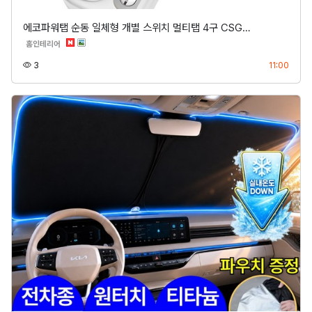
에코파워탭 순동 일체형 개별 스위치 멀티탭 4구 CSG…
분류
홈인테리어
조회
등록
3
11:00