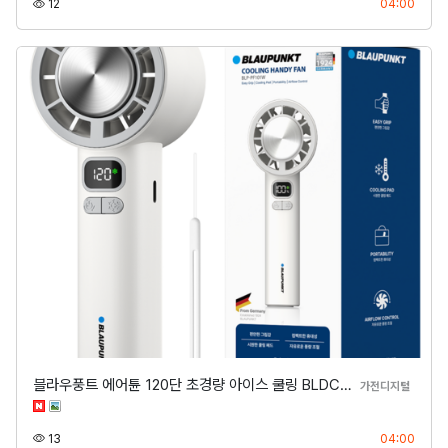
조회
등록
12
04:00
블라우풍트 에어튠 120단 초경량 아이스 쿨링 BLDC…
분류
가전디지털
조회
등록
13
04:00