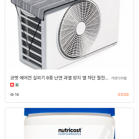
코멧 에어컨 실외기 8중 난연 과열 방지 열 차단 절전…
분류
가전디지털
조회
등록
14
03:00