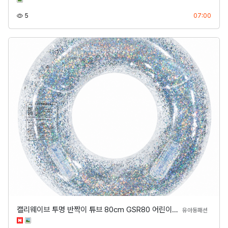
조회
등록
5
07:00
캘리웨이브 투명 반짝이 튜브 80cm GSR80 어린이…
분류
유아동패션