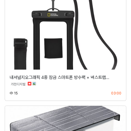
내셔널지오그래픽 4중 잠금 스마트폰 방수팩 + 넥스트랩…
분류
가전디지털
조회
등록
15
03:00