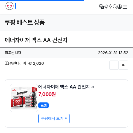
I
메
번역
다크모드
새글/새댓
검색
로그인
쿠팡 베스트 상품
에너자이저 맥스 AA 건전지
페이지 정보
작성자
작성일
최고관리자
2026.01.31 13:52
분류
조회
홈인테리어
2,626
본문
에너자이저 맥스 AA 건전지
7,000원
로켓
쿠팡에서 보기