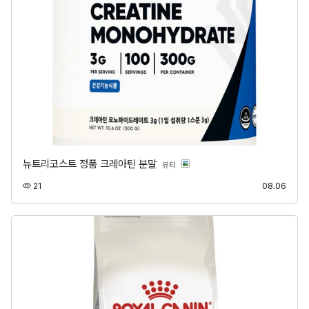
뉴트리코스트 정품 크레아틴 분말
분류
뷰티
조회
등록
21
08.06