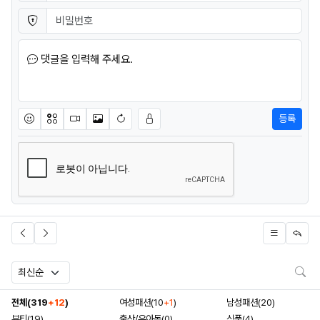
비밀번호
필수
댓글을 입력해 주세요.
등록
이모티콘
아이콘
동영상
이미지
새댓글 작성
검
전체(319
+12
)
여성패션(10
+1
)
남성패션(20)
뷰티(19)
출산/유아동(0)
식품(4)