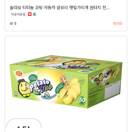
솔라보 티타늄 코팅 자동차 앞유리 햇빛가리개 원터치 전…
분류
자동차용품
조회
등록
5
10:00