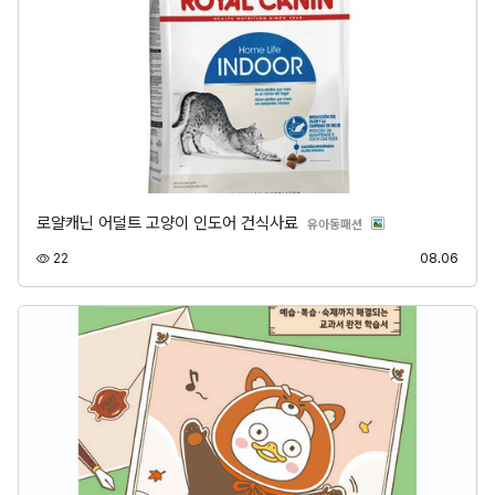
로얄캐닌 어덜트 고양이 인도어 건식사료
분류
유아동패션
조회
등록
22
08.06