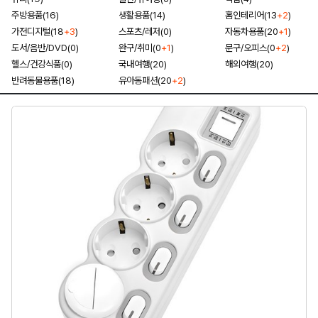
주방용품(16)
생활용품(14)
홈인테리어(13
+2
)
가전디지털(18
+3
)
스포츠/레저(0)
자동차용품(20
+1
)
도서/음반/DVD(0)
완구/취미(0
+1
)
문구/오피스(0
+2
)
헬스/건강식품(0)
국내여행(20)
해외여행(20)
반려동물용품(18)
유아동패션(20
+2
)