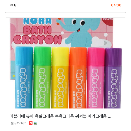
조회
등록
8
04:00
따블리에 유아 욕실크레용 목욕크레용 워셔블 아기크레용 …
분류
문구/오피스