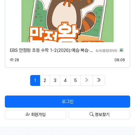
EBS 만점왕 초등 수학 1-2(2026):예습·복습·…
분류
도서/음반/DVD
조회
등록
28
08.06
페이지 현재
다음 페이지
마지막 페이지/spa
1
2
3
4
5
로그인
회원가입
정보찾기