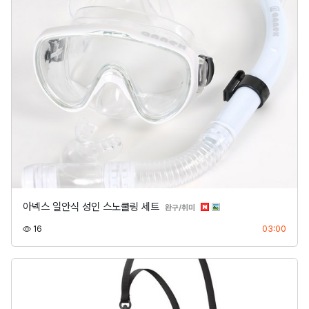
아넥스 일안식 성인 스노쿨링 세트
분류
완구/취미
조회
등록
16
03:00