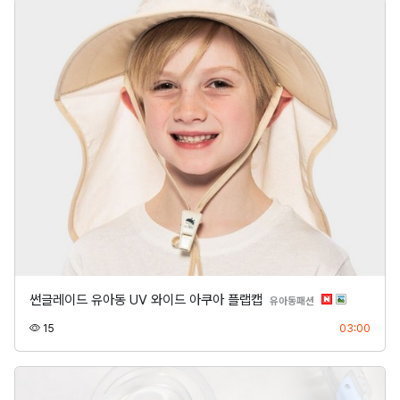
썬글레이드 유아동 UV 와이드 아쿠아 플랩캡
분류
유아동패션
조회
등록
15
03:00