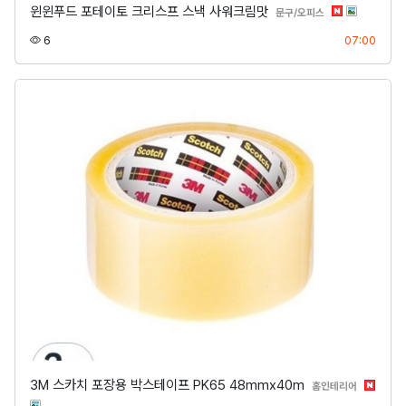
윈윈푸드 포테이토 크리스프 스낵 사워크림맛
분류
문구/오피스
조회
등록
6
07:00
3M 스카치 포장용 박스테이프 PK65 48mmx40m
분류
홈인테리어