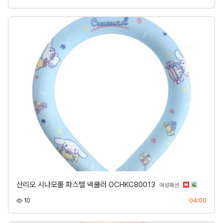
산리오 시나모롤 파스텔 넥쿨러 OCHKC80013
분류
여성패션
조회
등록
10
04:00