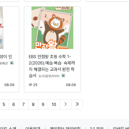
양이 인
EBS 만점왕 초등 수학 1-
2(2026):예습·복습· 숙제까
분류
동패션
지 해결되는 교과서 완전 학
습서
분류
도서/음반/DVD
등록
조회
등록
08.06
25
08.06
다음 페이지
마지막 페이지/span>
5
6
7
8
9
10
이트 소개
이용약관
개인정보 처리방침
1:1 문의
모바일 