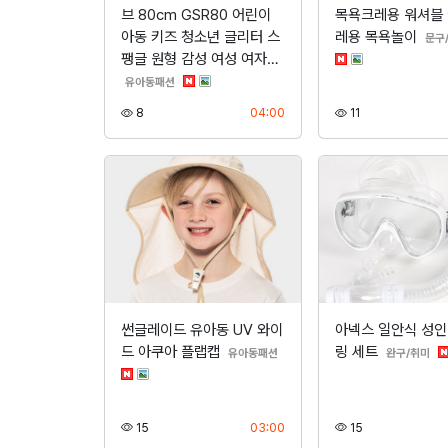
브 80cm GSR80 어린이
목욕크레용 워셔블
아동 키즈 청소년 글리터 스
레용 목욕놀이
문구
팽글 원형 감성 여성 여자…
분류
유아동패션
조회
등록
조회
8
04:00
11
썬글레이드 유아동 UV 와이
아넥스 일안식 성인
드 아쿠아 플랩캡
링 세트
분류
분
유아동패션
완구/취미
조회
등록
조회
15
03:00
15