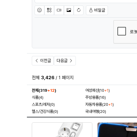
비밀글
이모티콘
아이콘
동영상
이미지
새댓글 작성
이전글
다음글
전체
3,426
/ 1 페이지
전체(319
+12
)
여성패션(10
+1
)
식품(4)
주방용품(16)
스포츠/레저(0)
자동차용품(20
+1
)
헬스/건강식품(0)
국내여행(20)