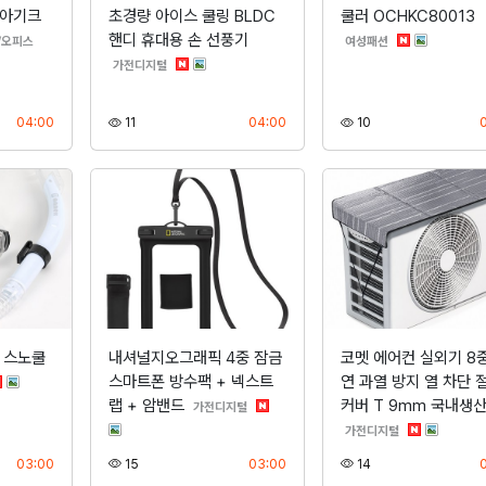
 아기크
초경량 아이스 쿨링 BLDC
쿨러 OCHKC80013
핸디 휴대용 손 선풍기
분류
분류
/오피스
여성패션
분류
가전디지털
등록
조회
등록
조회
04:00
11
04:00
10
 스노쿨
내셔널지오그래픽 4중 잠금
코멧 에어컨 실외기 8중
스마트폰 방수팩 + 넥스트
연 과열 방지 열 차단 
류
랩 + 암밴드
커버 T 9mm 국내생
분류
가전디지털
분류
가전디지털
등록
조회
등록
조회
03:00
15
03:00
14