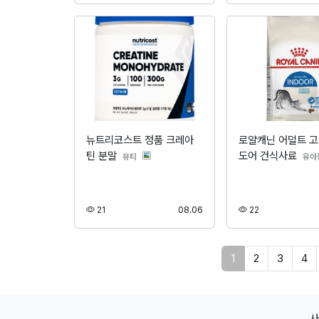
뉴트리코스트 정품 크레아
로얄캐닌 어덜트 고
틴 분말
도어 건식사료
분류
뷰티
유아
조회
등록
조회
21
08.06
22
페이지 현재
1
2
3
4
사