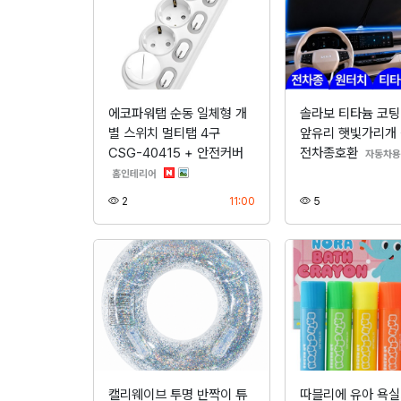
에코파워탭 순동 일체형 개
솔라보 티타늄 코팅
별 스위치 멀티탭 4구
앞유리 햇빛가리개
CSG-40415 + 안전커버
전차종호환
자동차용
분류
홈인테리어
조회
등록
조회
2
11:00
5
캘리웨이브 투명 반짝이 튜
따블리에 유아 욕