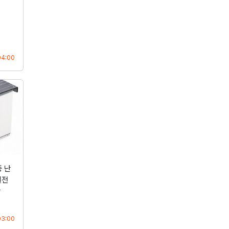
등록
04:00
 난
절전
산
등록
03:00