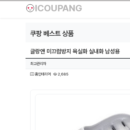
ICOUPANG
쿠팡 베스트 상품
글랑앤 미끄럼방지 욕실화 실내화 남성용
페이지 정보
작성자
최고관리자
분류
조회
홈인테리어
2,685
본문