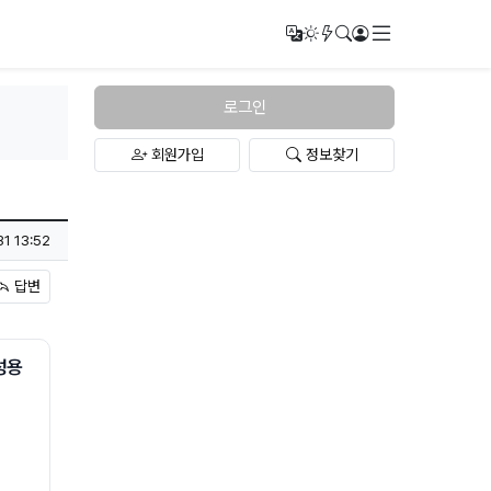
메뉴
번역
다크모드
새글/새댓글
검색
로그인
로그인
회원가입
정보찾기
31 13:52
답변
성용