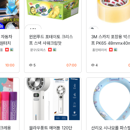
 자동차
윈윈푸드 포테이토 크리스
3M 스카치 포장용 박
 원터치
프 스낵 사워크림맛
프 PK65 48mmx40
분류
분류
분류
품
문구/오피스
홈인테리어
등록
조회
등록
조회
10:00
5
07:00
4
실크레용
블라우풍트 에어튠 120단
산리오 시나모롤 파스텔