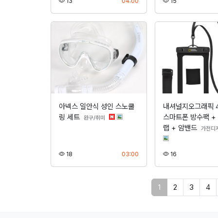
조회
등록
조회
13
04:00
15
아넥스 일안식 성인 스노쿨
내셔널지오그래픽 
링 세트
스마트폰 방수팩 +
분류
완구/취미
랩 + 암밴드
가전디
조회
등록
조회
18
03:00
16
페이지 현재
1
2
3
4