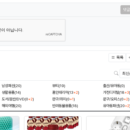
댓글
목록
검색
남성패션(20)
뷰티(19)
출산/유아동(0)
생활용품(14)
홈인테리어(13
+2
)
가전디지털(18
+3
도서/음반/DVD(0
+2
)
완구/취미(0
+1
)
문구/오피스(0
+2
)
해외여행(20)
반려동물용품(18)
유아동패션(20
+2