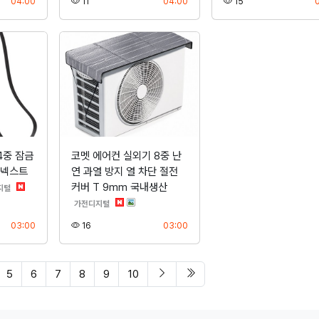
등록
조회
등록
조회
04:00
11
04:00
15
4중 잠금
코멧 에어컨 실외기 8중 난
 넥스트
연 과열 방지 열 차단 절전
커버 T 9mm 국내생산
분류
지털
분류
가전디지털
등록
조회
등록
03:00
16
03:00
다음 페이지
마지막 페이지/span>
5
6
7
8
9
10