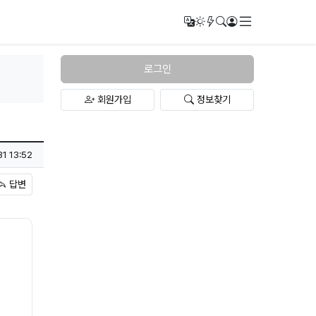
메뉴
번역
다크모드
새글/새댓글
검색
로그인
로그인
회원가입
정보찾기
31 13:52
답변