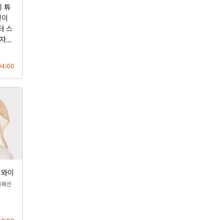
 튜
린이
터 스
여자…
등록
04:00
 와이
분류
동패션