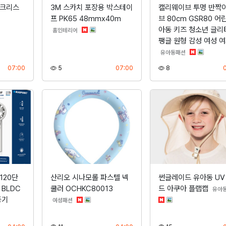
 크리스
3M 스카치 포장용 박스테이
캘리웨이브 투명 반짝이
프 PK65 48mmx40m
브 80cm GSR80 어
아동 키즈 청소년 글리
분류
홈인테리어
팽글 원형 감성 여성 
분류
유아동패션
등록
조회
등록
조회
07:00
5
07:00
8
120단
산리오 시나모롤 파스텔 넥
썬글레이드 유아동 UV
BLDC
쿨러 OCHKC80013
드 아쿠아 플랩캡
유아
풍기
분류
여성패션