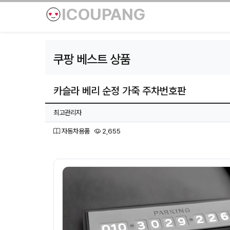
ICOUPANG
쿠팡 베스트 상품
카슬라 베리 순정 가죽 주차번호판
페이지 정보
작성자
최고관리자
분류
조회
자동차용품
2,655
본문