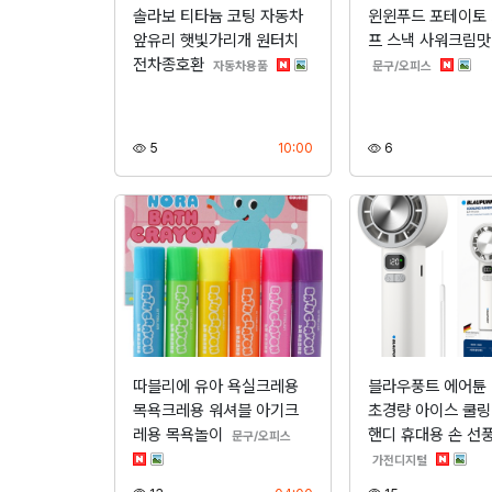
솔라보 티타늄 코팅 자동차
윈윈푸드 포테이토
앞유리 햇빛가리개 원터치
프 스낵 사워크림맛
전차종호환
분류
분류
자동차용품
문구/오피스
조회
등록
조회
5
10:00
6
따블리에 유아 욕실크레용
블라우풍트 에어튠 
목욕크레용 워셔블 아기크
초경량 아이스 쿨링 
레용 목욕놀이
핸디 휴대용 손 선
분류
문구/오피스
분류
가전디지털