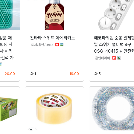
정품 애
칸타타 스위트 아메리카노
에코파워탭 순동 일체형
험생 사
별 스위치 멀티탭 4구
분류
도서/음반/DVD
사 허리
CSG-40415 + 안전
운전석 차
분류
홈인테리어
등록
조회
등록
조회
20:00
1
19:00
5