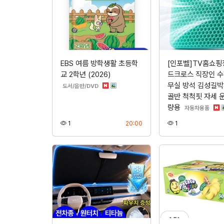
EBS 여름 방학생활 초등학
[인포벨]TV홈쇼핑
교 2학년 (2026)
드크로스 직장인 수
무실 방석 김성길박
분류
도서/음반/DVD
골반 척척핏 자세 
량용
분류
자동차용품
조회
등록
조회
1
20:00
1