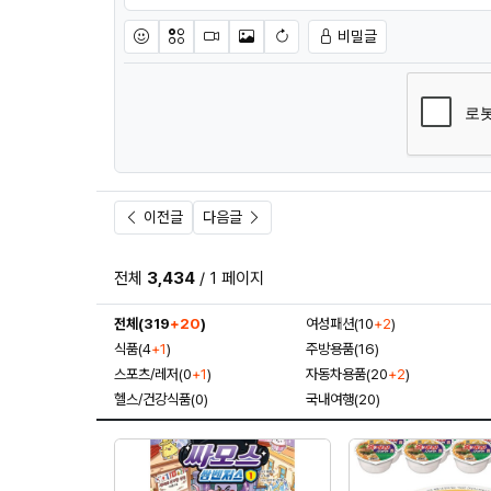
비밀글
이모티콘
아이콘
동영상
이미지
새댓글 작성
이전글
다음글
전체
3,434
/ 1 페이지
전체(319
+20
)
여성패션(10
+2
)
식품(4
+1
)
주방용품(16)
스포츠/레저(0
+1
)
자동차용품(20
+2
)
헬스/건강식품(0)
국내여행(20)