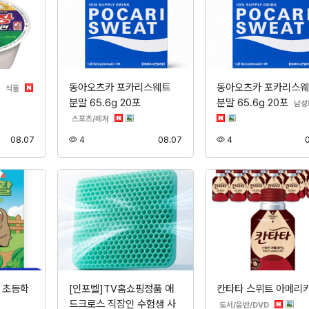
g
동아오츠카 포카리스웨트
동아오츠카 포카리스
분류
식품
분말 65.6g 20포
분말 65.6g 20포
남성
분류
스포츠/레저
등록
조회
등록
조회
08.07
4
08.07
4
활 초등학
[인포벨]TV홈쇼핑정품 애
칸타타 스위트 아메리
드크로스 직장인 수험생 사
분류
도서/음반/DVD