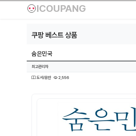
ICOUPANG
쿠팡 베스트 상품
숨은민국
페이지 정보
작성자
최고관리자
분류
조회
도서/음반
2,556
본문