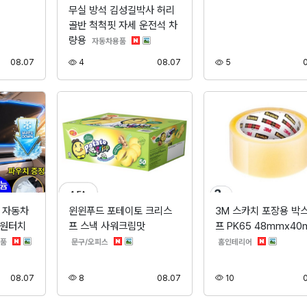
무실 방석 김성길박사 허리
골반 척척핏 자세 운전석 차
량용
분류
자동차용품
등록
조회
등록
조회
08.07
4
08.07
5
 자동차
윈윈푸드 포테이토 크리스
3M 스카치 포장용 박
 원터치
프 스낵 사워크림맛
프 PK65 48mmx40
분류
분류
분류
품
문구/오피스
홈인테리어
등록
조회
등록
조회
08.07
8
08.07
10