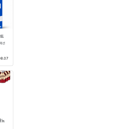
웨트
분류
패션
등록
08.07
카노