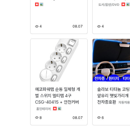
분류
도서/음반/DVD
조회
등록
조회
4
08.07
4
에코파워탭 순동 일체형 개
솔라보 티타늄 코팅
별 스위치 멀티탭 4구
앞유리 햇빛가리개
CSG-40415 + 안전커버
전차종호환
자동차용
분류
홈인테리어
조회
등록
조회
8
08.07
6