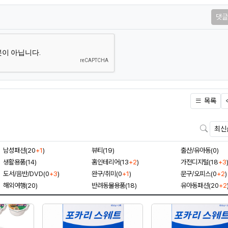
댓글
목록
검색
남성패션(20
+1
)
뷰티(19)
출산/유아동(0)
생활용품(14)
홈인테리어(13
+2
)
가전디지털(18
+3
도서/음반/DVD(0
+3
)
완구/취미(0
+1
)
문구/오피스(0
+2
)
해외여행(20)
반려동물용품(18)
유아동패션(20
+2