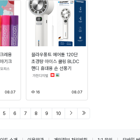
실크레용
블라우풍트 에어튠 120단
 아기크
초경량 아이스 쿨링 BLDC
핸디 휴대용 손 선풍기
분류
/오피스
분류
가전디지털
등록
조회
등록
08.07
16
08.07
다음 페이지
마지막 페이지/span>
5
6
7
8
9
10
이트 소개
이용약관
개인정보 처리방침
1:1 문의
모바일 