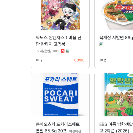
싸모스 쌈벤저스 1:마음 단
육개장 사발면 86
단 판타지 코믹북
분류
도서/음반/DVD
조회
등록
조회
2
00:00
2
동아오츠카 포카리스웨트
EBS 여름 방학생
분말 65.6g 20포
교 2학년 (2026)
분류
여성패션