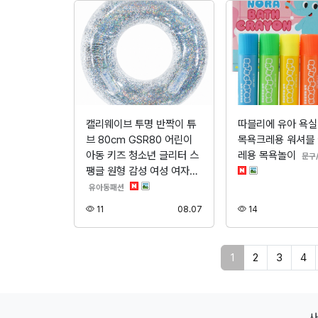
캘리웨이브 투명 반짝이 튜
따블리에 유아 욕
브 80cm GSR80 어린이
목욕크레용 워셔블
아동 키즈 청소년 글리터 스
레용 목욕놀이
문구
팽글 원형 감성 여성 여자…
분류
유아동패션
조회
등록
조회
11
08.07
14
페이지 현재
1
2
3
4
사