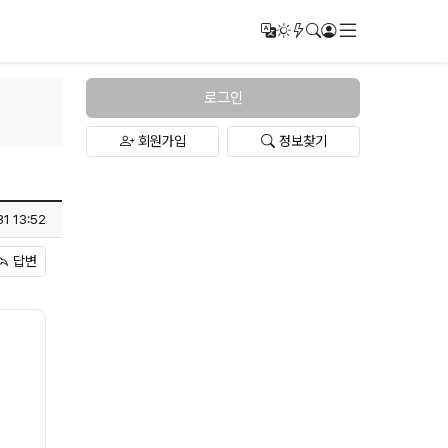
메뉴
번역
다크모드
새글/새댓글
검색
로그인
로그인
회원가입
정보찾기
31 13:52
답변