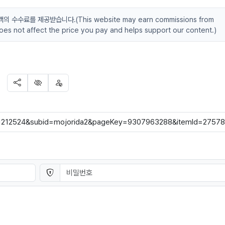
수료를 제공받습니다.(This website may earn commissions from
 does not affect the price you pay and helps support our content.)
SNS 공유
신고
차단
비밀번호
필수