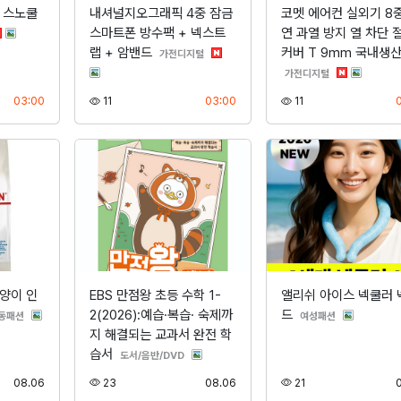
 스노쿨
내셔널지오그래픽 4중 잠금
코멧 에어컨 실외기 8중
스마트폰 방수팩 + 넥스트
연 과열 방지 열 차단 
류
랩 + 암밴드
커버 T 9mm 국내생
분류
가전디지털
분류
가전디지털
등록
조회
등록
조회
03:00
11
03:00
11
양이 인
EBS 만점왕 초등 수학 1-
앨리쉬 아이스 넥쿨러 
2(2026):예습·복습· 숙제까
드
분류
분류
동패션
여성패션
지 해결되는 교과서 완전 학
습서
분류
도서/음반/DVD
등록
조회
등록
조회
08.06
23
08.06
21