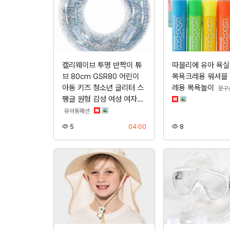
캘리웨이브 투명 반짝이 튜
따블리에 유아 욕
브 80cm GSR80 어린이
목욕크레용 워셔블
아동 키즈 청소년 글리터 스
레용 목욕놀이
문구
팽글 원형 감성 여성 여자…
분류
유아동패션
조회
등록
조회
5
04:00
8