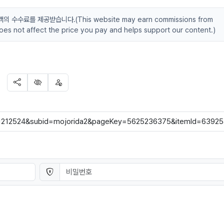
수료를 제공받습니다.(This website may earn commissions from
 does not affect the price you pay and helps support our content.)
SNS 공유
신고
차단
비밀번호
필수