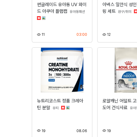
썬글레이드 유아동 UV 와이
아넥스 일안식 성인
드 아쿠아 플랩캡
링 세트
분류
분
유아동패션
완구/취미
조회
등록
조회
11
03:00
12
뉴트리코스트 정품 크레아
로얄캐닌 어덜트 고
틴 분말
도어 건식사료
분류
뷰티
유아
조회
등록
조회
19
08.06
19