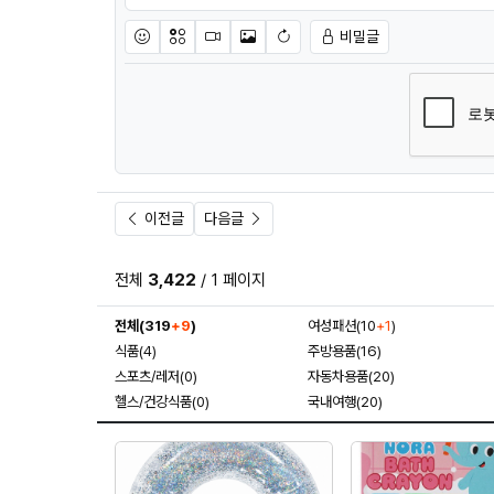
비밀글
이모티콘
아이콘
동영상
이미지
새댓글 작성
이전글
다음글
전체
3,422
/ 1 페이지
전체(319
+9
)
여성패션(10
+1
)
식품(4)
주방용품(16)
스포츠/레저(0)
자동차용품(20)
헬스/건강식품(0)
국내여행(20)