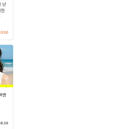
 난
절전
산
등록
03:00
넥밴
등록
08.06