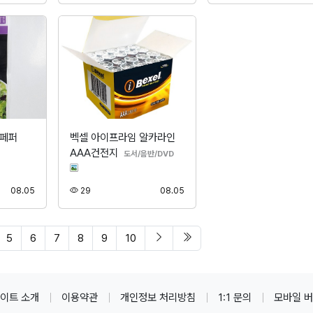
랙페퍼
벡셀 아이프라임 알카라인
AAA건전지
분류
도서/음반/DVD
등록
조회
등록
08.05
29
08.05
다음 페이지
마지막 페이지/span>
5
6
7
8
9
10
이트 소개
이용약관
개인정보 처리방침
1:1 문의
모바일 