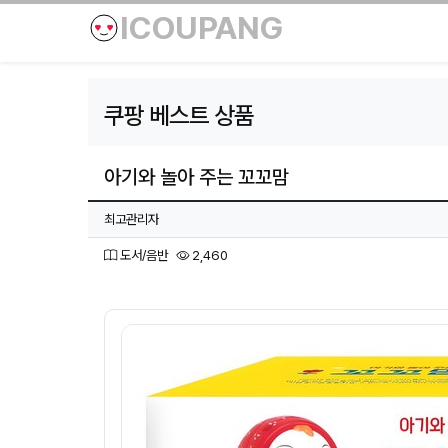
ICOUPANG
쿠팡 베스트 상품
아기와 놀아 주는 꼬꼬맘
페이지 정보
작성자
최고관리자
분류
조회
도서/음반
2,460
본문