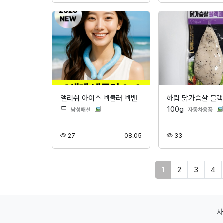
앨리쉬 아이스 넥쿨러 넥밴
하림 닭가슴살 블
드
100g
분류
분류
남성패션
자동차용품
조회
등록
조회
27
08.05
33
페이지 현재
1
2
3
4
사