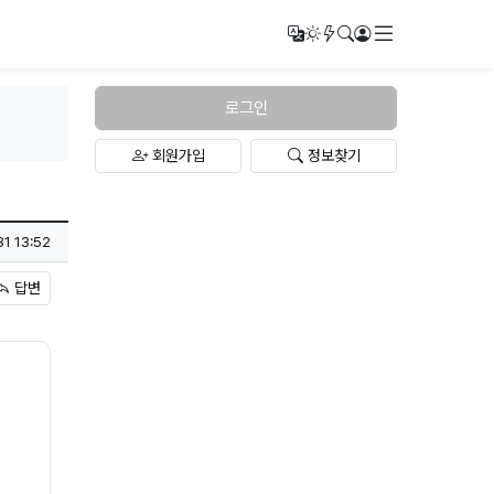
메뉴
번역
다크모드
새글/새댓글
검색
로그인
로그인
회원가입
정보찾기
31 13:52
답변