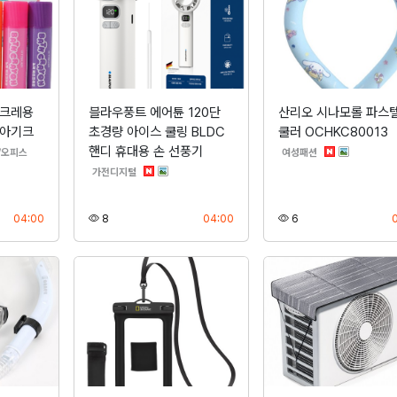
실크레용
블라우풍트 에어튠 120단
산리오 시나모롤 파스텔
 아기크
초경량 아이스 쿨링 BLDC
쿨러 OCHKC80013
핸디 휴대용 손 선풍기
분류
분류
/오피스
여성패션
분류
가전디지털
등록
조회
등록
조회
04:00
8
04:00
6