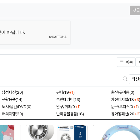
댓글
목록
검색
남성패션(20)
뷰티(19
+1
)
출산/유아동(0)
생활용품(14)
홈인테리어(13)
가전디지털(18
+3
도서/음반/DVD(0)
완구/취미(0
+1
)
문구/오피스(0
+1
)
해외여행(20)
반려동물용품(18)
유아동패션(20
+2