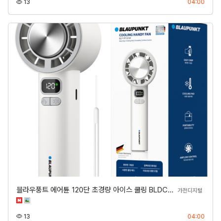
조회
등록
13
04:00
블라우풍트 에어튠 120단 초경량 아이스 쿨링 BLDC…
분류
가전디지털
조회
등록
13
04:00