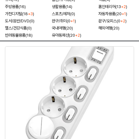
주방용품(16)
생활용품(14)
홈인테리어(13
+2
)
가전디지털(18
+3
)
스포츠/레저(0)
자동차용품(20
+1
)
도서/음반/DVD(0)
완구/취미(0
+1
)
문구/오피스(0
+2
)
헬스/건강식품(0)
국내여행(20)
해외여행(20)
반려동물용품(18)
유아동패션(20
+2
)