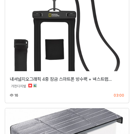
내셔널지오그래픽 4중 잠금 스마트폰 방수팩 + 넥스트랩…
분류
가전디지털
조회
등록
16
03:00