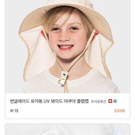
썬글레이드 유아동 UV 와이드 아쿠아 플랩캡
분류
유아동패션
조회
등록
15
03:00