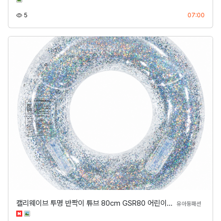
조회
등록
5
07:00
캘리웨이브 투명 반짝이 튜브 80cm GSR80 어린이…
분류
유아동패션