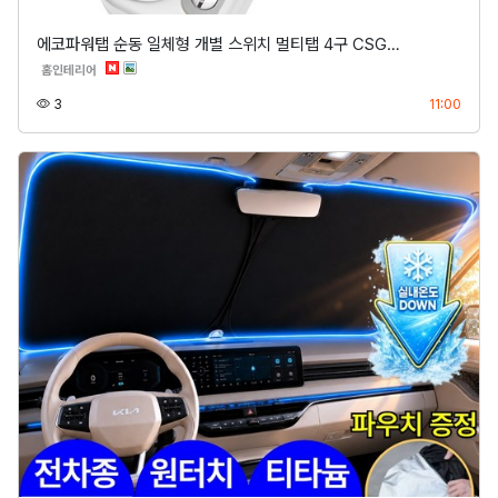
에코파워탭 순동 일체형 개별 스위치 멀티탭 4구 CSG…
분류
홈인테리어
조회
등록
3
11:00