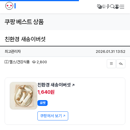
I
메
번역
다크모드
새글/새댓
검색
로그인
쿠팡 베스트 상품
친환경 새송이버섯
페이지 정보
작성자
작성일
최고관리자
2026.01.31 13:52
분류
조회
헬스/건강식품
2,800
본문
친환경 새송이버섯
1,640원
로켓
쿠팡에서 보기