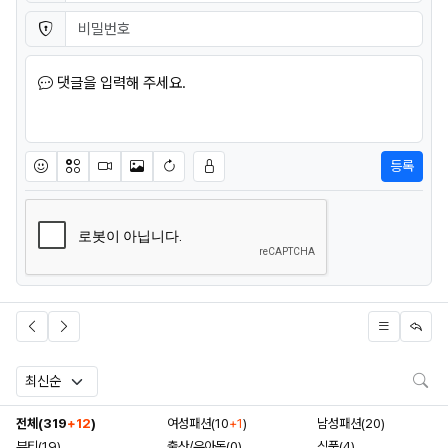
비밀번호
필수
댓글을 입력해 주세요.
등록
이모티콘
아이콘
동영상
이미지
새댓글 작성
검
전체(319
+12
)
여성패션(10
+1
)
남성패션(20)
뷰티(19)
출산/유아동(0)
식품(4)