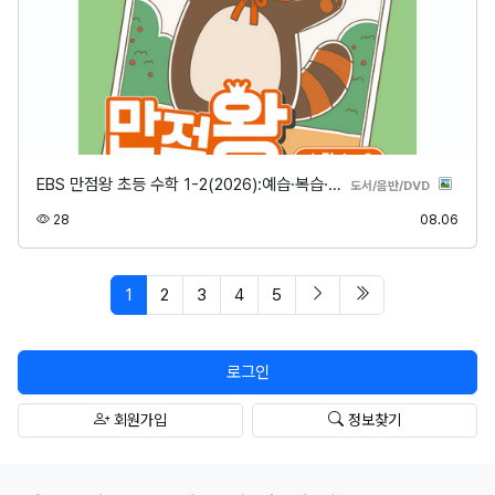
EBS 만점왕 초등 수학 1-2(2026):예습·복습·…
분류
도서/음반/DVD
조회
등록
28
08.06
페이지 현재
다음 페이지
마지막 페이지/spa
1
2
3
4
5
로그인
회원가입
정보찾기