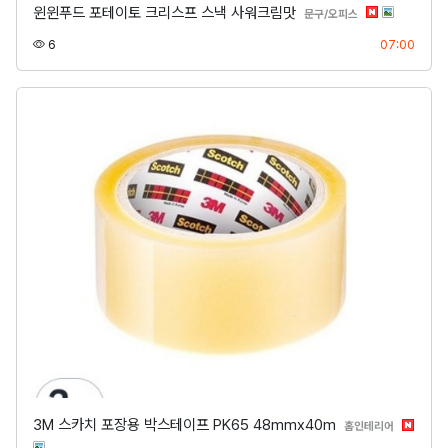
윈윈푸드 포테이토 크리스프 스낵 사워크림맛
분류
문구/오피스
조회
등록
6
07:00
3M 스카치 포장용 박스테이프 PK65 48mmx40m
분류
홈인테리어