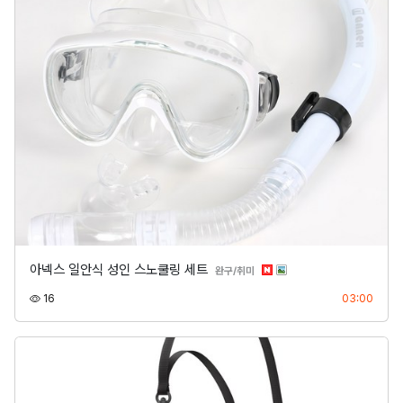
아넥스 일안식 성인 스노쿨링 세트
분류
완구/취미
조회
등록
16
03:00