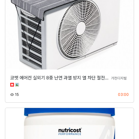
코멧 에어컨 실외기 8중 난연 과열 방지 열 차단 절전…
분류
가전디지털
조회
등록
15
03:00