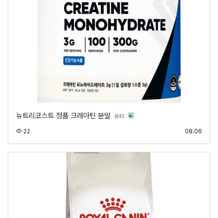
뉴트리코스트 정품 크레아틴 분말
분류
뷰티
조회
등록
22
08.06