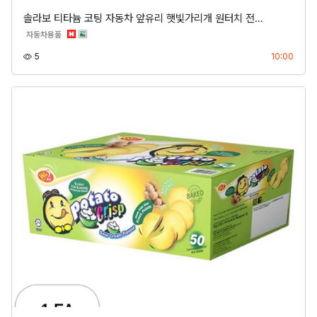
솔라보 티타늄 코팅 자동차 앞유리 햇빛가리개 원터치 전…
분류
자동차용품
조회
등록
5
10:00