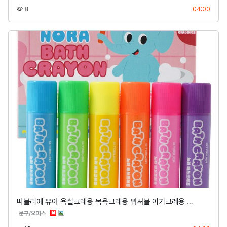
조회
등록
8
04:00
따블리에 유아 욕실크레용 목욕크레용 워셔블 아기크레용 …
분류
문구/오피스