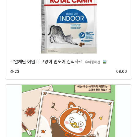
로얄캐닌 어덜트 고양이 인도어 건식사료
분류
유아동패션
조회
등록
23
08.06