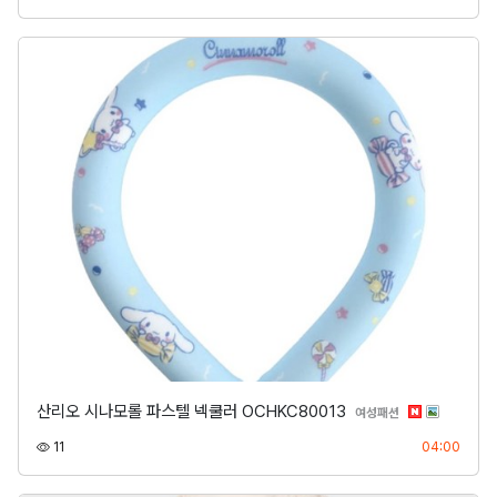
산리오 시나모롤 파스텔 넥쿨러 OCHKC80013
분류
여성패션
조회
등록
11
04:00