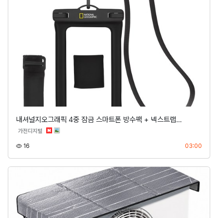
내셔널지오그래픽 4중 잠금 스마트폰 방수팩 + 넥스트랩…
분류
가전디지털
조회
등록
16
03:00