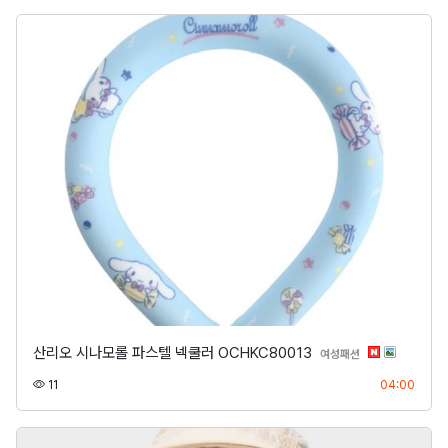
산리오 시나모롤 파스텔 넥쿨러 OCHKC80013
분류
여성패션
조회
등록
11
04:00