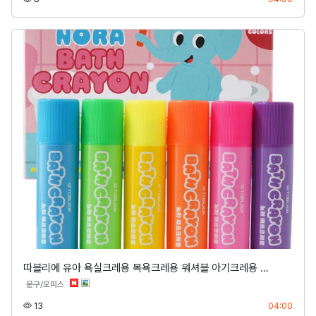
따블리에 유아 욕실크레용 목욕크레용 워셔블 아기크레용 …
분류
문구/오피스
조회
등록
13
04:00