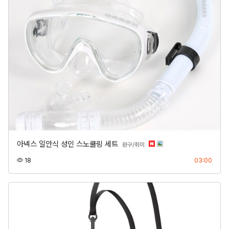
아넥스 일안식 성인 스노쿨링 세트
분류
완구/취미
조회
등록
18
03:00