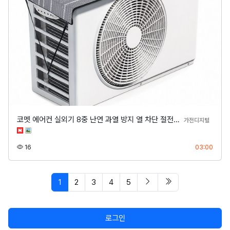
코멧 에어컨 실외기 8중 난연 과열 방지 열 차단 절전…
분류
가전디지털
조회
등록
16
03:00
페이지 현재
다음 페이지
마지막 페이지/spa
1
2
3
4
5
로그인