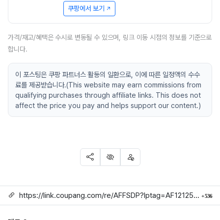
쿠팡에서 보기
가격/재고/혜택은 수시로 변동될 수 있으며, 링크 이동 시점의 정보를 기준으로
합니다.
이 포스팅은 쿠팡 파트너스 활동의 일환으로, 이에 따른 일정액의 수수
료를 제공받습니다.(This website may earn commissions from
qualifying purchases through affiliate links. This does not
affect the price you pay and helps support our content.)
SNS 공유
신고
차단
링크
회
https://link.coupang.com/re/AFFSDP?lptag=AF1212524&subid=mojorida2&pageKey=9167225381&itemId=27011892762&vendorItemId=93980545771&traceid=V0-113-baae896a16b80afc
536