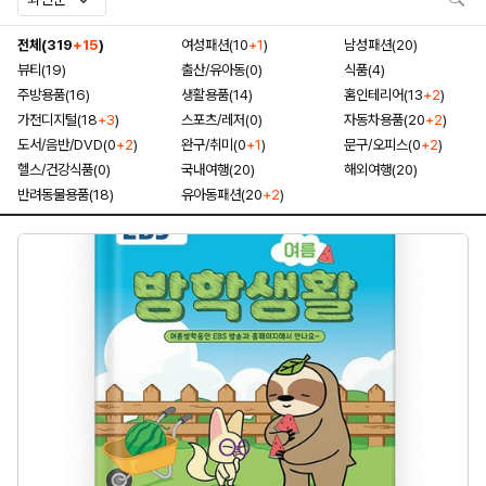
전체(319
+15
)
여성패션(10
+1
)
남성패션(20)
뷰티(19)
출산/유아동(0)
식품(4)
주방용품(16)
생활용품(14)
홈인테리어(13
+2
)
가전디지털(18
+3
)
스포츠/레저(0)
자동차용품(20
+2
)
도서/음반/DVD(0
+2
)
완구/취미(0
+1
)
문구/오피스(0
+2
)
헬스/건강식품(0)
국내여행(20)
해외여행(20)
반려동물용품(18)
유아동패션(20
+2
)