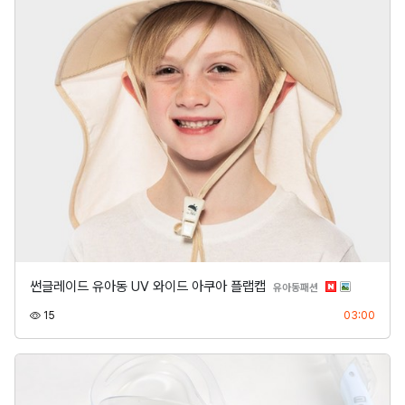
썬글레이드 유아동 UV 와이드 아쿠아 플랩캡
분류
유아동패션
조회
등록
15
03:00