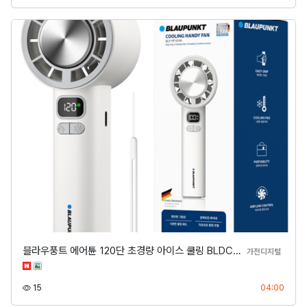
블라우풍트 에어튠 120단 초경량 아이스 쿨링 BLDC…
분류
가전디지털
조회
등록
15
04:00