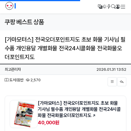
I
메
번역
다크모드
새글/새댓
검색
로그인
쿠팡 베스트 상품
[가마모터스] 전국오더포인트지도 초보 화물 기사님 필
수품 개인용달 개별화물 전국24시콜화물 전국화물오
더포인트지도
페이지 정보
작성자
작성일
최고관리자
2026.01.31 13:52
분류
조회
도서/음반
2,570
본문
[가마모터스] 전국오더포인트지도 초보 화물
기사님 필수품 개인용달 개별화물 전국24시콜
화물 전국화물오더포인트지도
40,000원