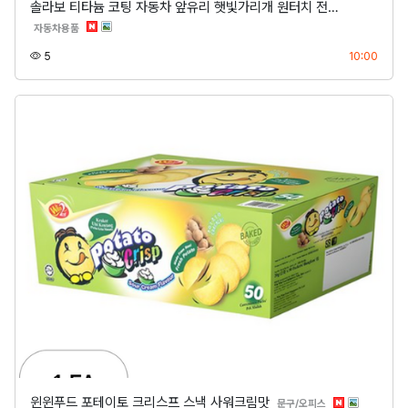
솔라보 티타늄 코팅 자동차 앞유리 햇빛가리개 원터치 전…
분류
자동차용품
조회
등록
5
10:00
윈윈푸드 포테이토 크리스프 스낵 사워크림맛
분류
문구/오피스