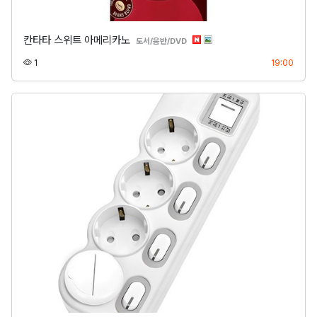
칸타타 스위트 아메리카노
분류
도서/음반/DVD
조회
등록
1
19:00