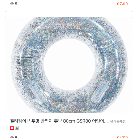
조회
등록
5
07:00
캘리웨이브 투명 반짝이 튜브 80cm GSR80 어린이…
분류
유아동패션
조회
등록
8
04:00