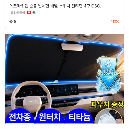
에코파워탭 순동 일체형 개별 스위치 멀티탭 4구 CSG…
분류
홈인테리어
조회
등록
5
11:00