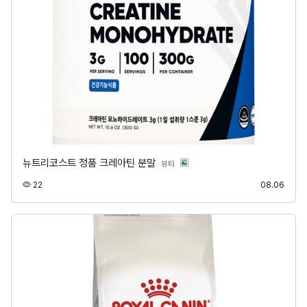
뉴트리코스트 정품 크레아틴 분말
분류
뷰티
조회
등록
22
08.06