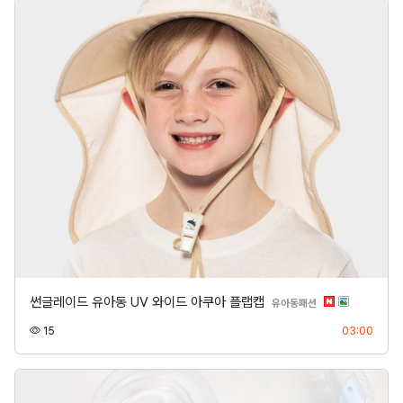
썬글레이드 유아동 UV 와이드 아쿠아 플랩캡
분류
유아동패션
조회
등록
15
03:00