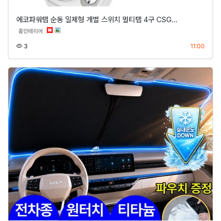
에코파워탭 순동 일체형 개별 스위치 멀티탭 4구 CSG…
분류
홈인테리어
조회
등록
3
11:00