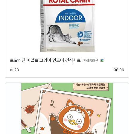
로얄캐닌 어덜트 고양이 인도어 건식사료
분류
유아동패션
조회
등록
23
08.06