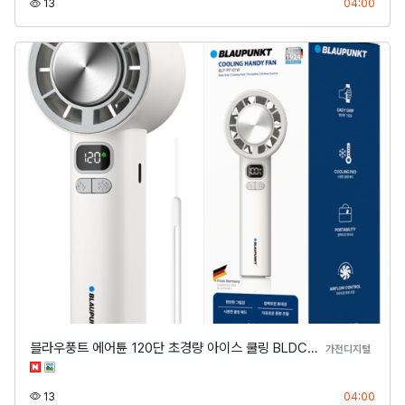
조회
등록
13
04:00
블라우풍트 에어튠 120단 초경량 아이스 쿨링 BLDC…
분류
가전디지털
조회
등록
13
04:00