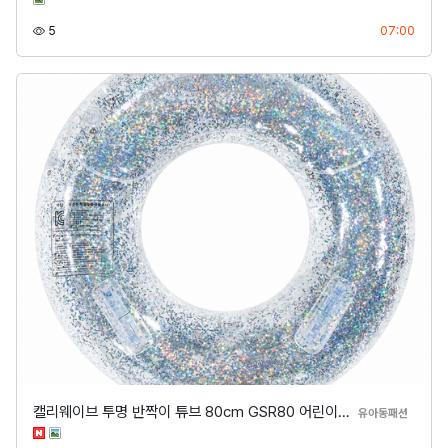
조회
등록
5
07:00
캘리웨이브 투명 반짝이 튜브 80cm GSR80 어린이…
분류
유아동패션