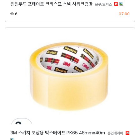
윈윈푸드 포테이토 크리스프 스낵 사워크림맛
분류
문구/오피스
조회
등록
6
07:00
3M 스카치 포장용 박스테이프 PK65 48mmx40m
분류
홈인테리어