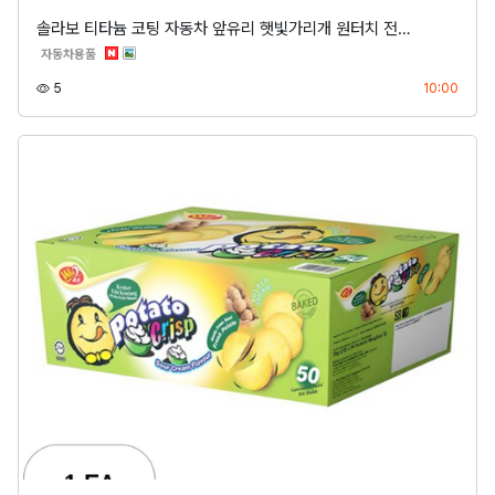
솔라보 티타늄 코팅 자동차 앞유리 햇빛가리개 원터치 전…
분류
자동차용품
조회
등록
5
10:00