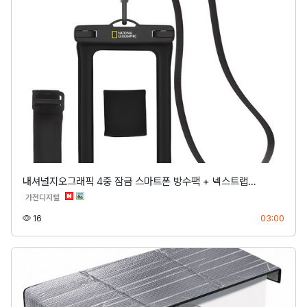
내셔널지오그래픽 4중 잠금 스마트폰 방수팩 + 넥스트랩…
분류
가전디지털
조회
등록
16
03:00