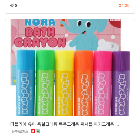
조회
등록
8
04:00
따블리에 유아 욕실크레용 목욕크레용 워셔블 아기크레용 …
분류
문구/오피스