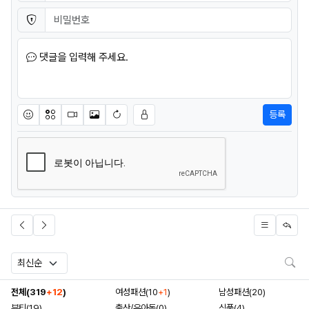
비밀번호
필수
댓글을 입력해 주세요.
등록
이모티콘
아이콘
동영상
이미지
새댓글 작성
검
전체(319
+12
)
여성패션(10
+1
)
남성패션(20)
뷰티(19)
출산/유아동(0)
식품(4)