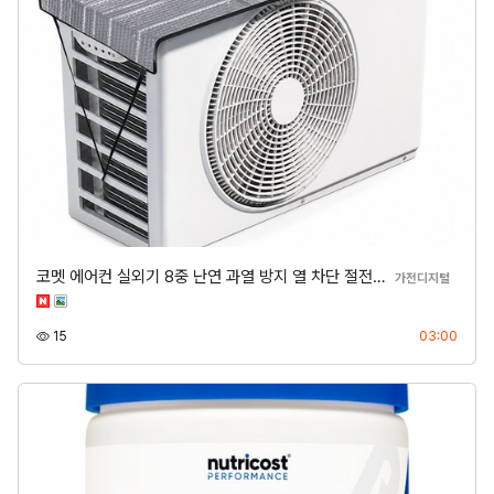
코멧 에어컨 실외기 8중 난연 과열 방지 열 차단 절전…
분류
가전디지털
조회
등록
15
03:00