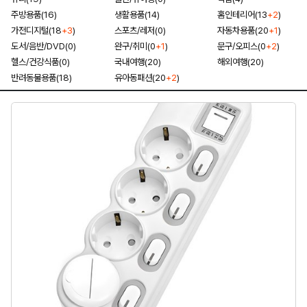
주방용품(16)
생활용품(14)
홈인테리어(13
+2
)
가전디지털(18
+3
)
스포츠/레저(0)
자동차용품(20
+1
)
도서/음반/DVD(0)
완구/취미(0
+1
)
문구/오피스(0
+2
)
헬스/건강식품(0)
국내여행(20)
해외여행(20)
반려동물용품(18)
유아동패션(20
+2
)