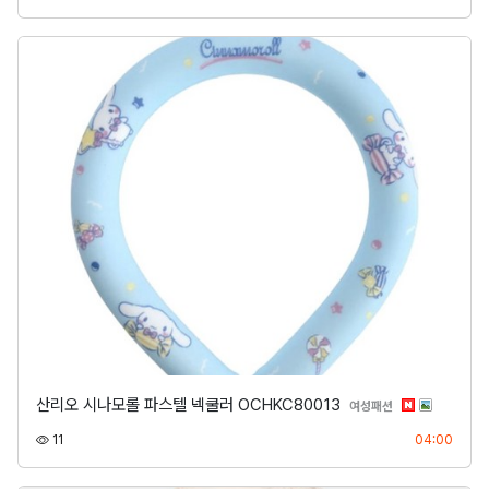
산리오 시나모롤 파스텔 넥쿨러 OCHKC80013
분류
여성패션
조회
등록
11
04:00