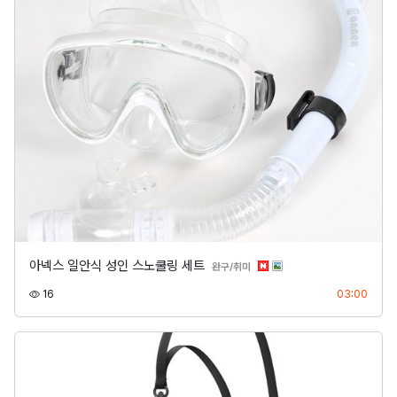
아넥스 일안식 성인 스노쿨링 세트
분류
완구/취미
조회
등록
16
03:00