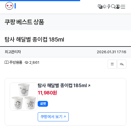
I
메
번역
다크모드
새글/새댓
검색
로그인
쿠팡 베스트 상품
탐사 해달별 종이컵 185ml
페이지 정보
작성자
작성일
최고관리자
2026.01.31 17:16
분류
조회
주방용품
2,861
본문
탐사 해달별 종이컵 185ml
11,980원
로켓
쿠팡에서 보기