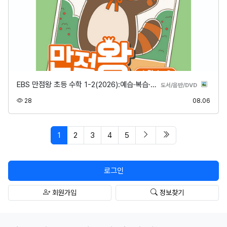
EBS 만점왕 초등 수학 1-2(2026):예습·복습·…
분류
도서/음반/DVD
조회
등록
28
08.06
페이지 현재
다음 페이지
마지막 페이지/spa
1
2
3
4
5
로그인
회원가입
정보찾기