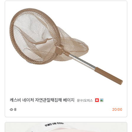
캐스비 네이처 자연관찰채집채 베이지
분류
문구/오피스
조회
등록
8
20:00