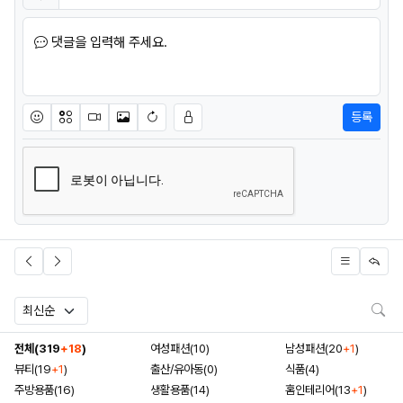
비밀번호
필수
댓글을 입력해 주세요.
등록
이모티콘
아이콘
동영상
이미지
새댓글 작성
검
전체(319
+18
)
여성패션(10)
남성패션(20
+1
)
뷰티(19
+1
)
출산/유아동(0)
식품(4)
주방용품(16)
생활용품(14)
홈인테리어(13
+1
)