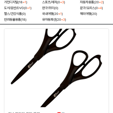
가전디지털(18
+1
)
스포츠/레저(0
+3
)
자동차용품(20
+2
)
도서/음반/DVD(0
+1
)
완구/취미(0)
문구/오피스(0
+4
)
헬스/건강식품(0)
국내여행(20
+1
)
해외여행(20)
반려동물용품(18)
유아동패션(20
+3
)