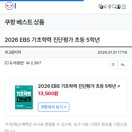
I
메
번역
다크모드
새글/새댓
검색
로그인
쿠팡 베스트 상품
2026 EBS 기초학력 진단평가 초등 5학년
페이지 정보
작성자
작성일
최고관리자
2026.01.31 17:16
분류
조회
도서/음반
2,367
본문
2026 EBS 기초학력 진단평가 초등 5학년
13,500원
쿠팡에서 보기
가격/재고/혜택은 수시로 변동될 수 있으며, 링크 이동 시점의 정보를 기준으로
합니다.