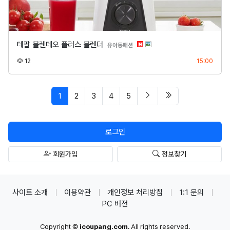
테팔 블렌데오 플러스 블렌더
분류
유아동패션
조회
등록
12
15:00
페이지 현재
다음 페이지
마지막 페이지/spa
1
2
3
4
5
로그인
회원가입
정보찾기
사이트 소개
이용약관
개인정보 처리방침
1:1 문의
PC 버전
Copyright ©
icoupang.com
. All rights reserved.