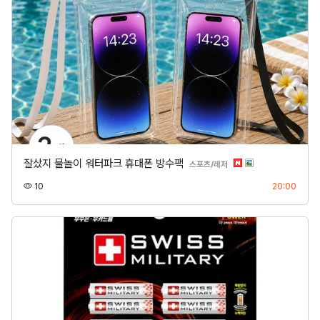
잘샀지 물놀이 워터파크 휴대폰 방수팩
분류
스포츠/레저
조회
등록
10
20:00