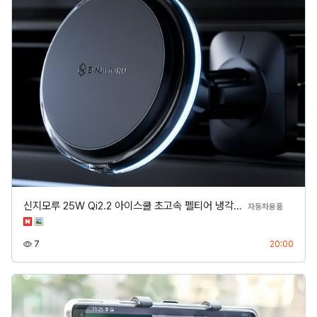
신지모루 25W Qi2.2 아이스쿨 초고속 펠티어 냉각…
분류
자동차용품
조회
등록
7
20:00