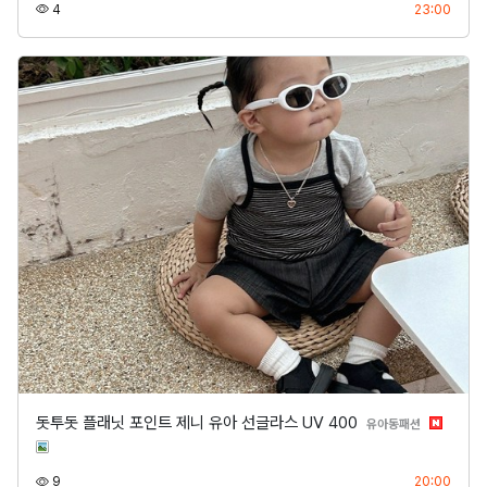
조회
등록
4
23:00
돗투돗 플래닛 포인트 제니 유아 선글라스 UV 400
분류
유아동패션
조회
등록
9
20:00