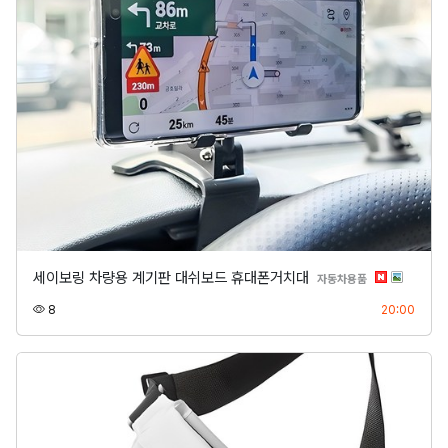
세이보링 차량용 계기판 대쉬보드 휴대폰거치대
분류
자동차용품
조회
등록
8
20:00