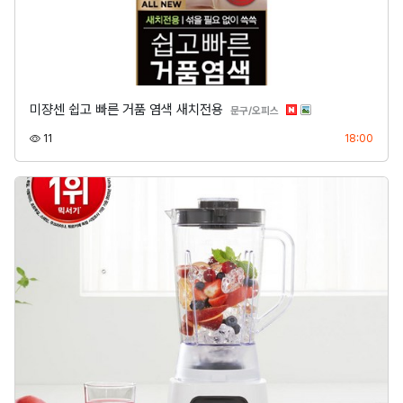
미쟝센 쉽고 빠른 거품 염색 새치전용
분류
문구/오피스
조회
등록
11
18:00