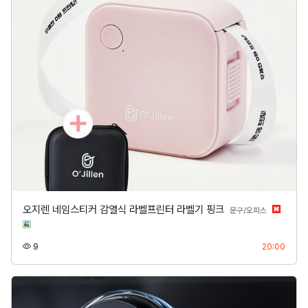
오지렌 네임스티커 감열식 라벨프린터 라벨기 핑크
분류
문구/오피스
조회
등록
9
20:00