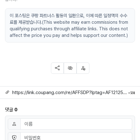
이 포스팅은 쿠팡 파트너스 활동의 일환으로, 이에 따른 일정액의 수수
료를 제공받습니다.(This website may earn commissions from
qualifying purchases through affiliate links. This does not
affect the price you pay and helps support our content.)
SNS 공유
신고
차단
링크
회
https://link.coupang.com/re/AFFSDP?lptag=AF1212524&subid=mojorida2&pageKey=9192466993&itemId=27128404316&vendorItemId=94330145758&traceid=V0-113-3fdd156e3d839206
531
댓글
0
댓글쓰기
이름
필수