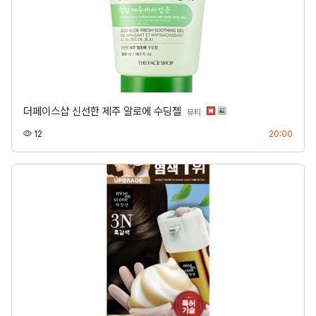
더페이스샵 신선한 제주 알로에 수딩젤
분류
뷰티
조회
등록
12
20:00