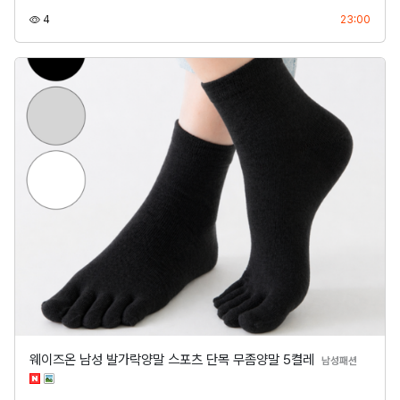
조회
등록
4
23:00
웨이즈온 남성 발가락양말 스포츠 단목 무좀양말 5켤레
분류
남성패션