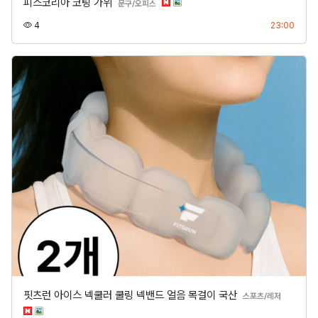
피스코리아 코팅 가위
분류
문구/오피스
조회
등록
4
23:00
핏츠런 아이스 넥쿨러 쿨링 넥밴드 얼음 목걸이 국산
분류
스포츠/레저