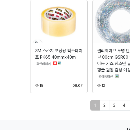
3M 스카치 포장용 박스테이
캘리웨이브 투명 반
프 PK65 48mmx40m
브 80cm GSR80
아동 키즈 청소년 
분류
홈인테리어
팽글 원형 감성 여
분류
유아동패션
조회
등록
조회
15
08.07
12
페이지 현재
1
2
3
4
사