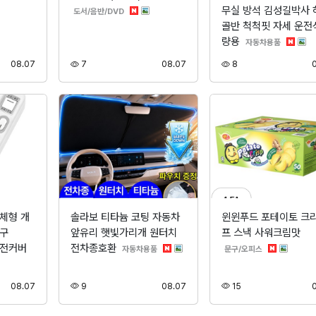
무실 방석 김성길박사 
분류
도서/음반/DVD
골반 척척핏 자세 운전
량용
분류
자동차용품
등록
조회
등록
조회
08.07
7
08.07
8
체형 개
솔라보 티타늄 코팅 자동차
윈윈푸드 포테이토 크
4구
앞유리 햇빛가리개 원터치
프 스낵 사워크림맛
안전커버
전차종호환
분류
분류
자동차용품
문구/오피스
등록
조회
등록
조회
08.07
9
08.07
15