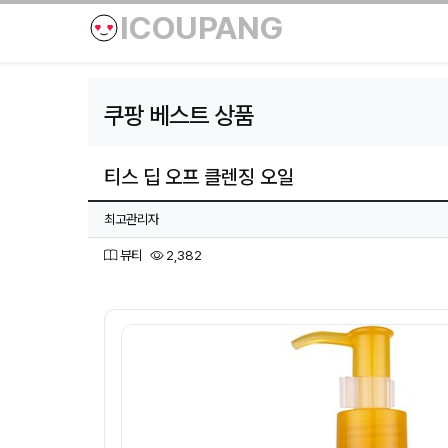
ICOUPANG
쿠팡 베스트 상품
티스 딥 오프 클렌징 오일
페이지 정보
작성자
최고관리자
분류
조회
뷰티
2,382
본문