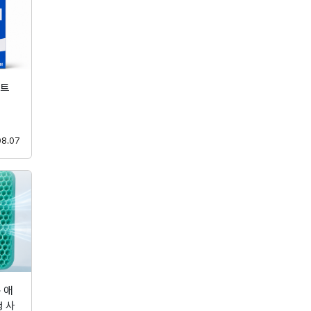
웨트
등록
08.07
 애
 사