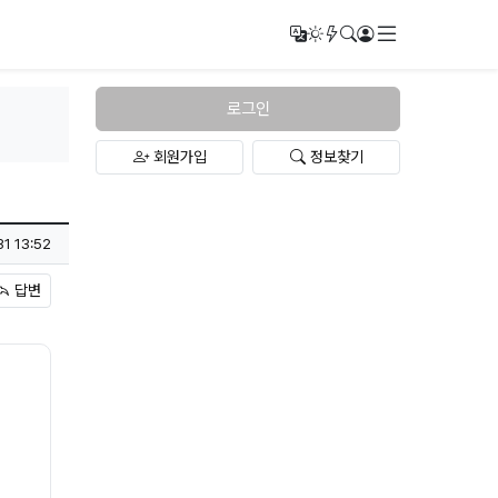
메뉴
번역
다크모드
새글/새댓글
검색
로그인
로그인
회원가입
정보찾기
31 13:52
답변