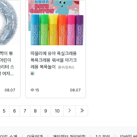
짝이 튜
따블리에 유아 욕실크레용
 어린이
목욕크레용 워셔블 아기크
글리터 스
레용 목욕놀이
분류
문구/오피스
성 여자…
등록
조회
등록
08.07
15
08.07
다음 페이지
마지막 페이지/span>
5
6
7
8
9
10
이트 소개
이용약관
개인정보 처리방침
1:1 문의
모바일 