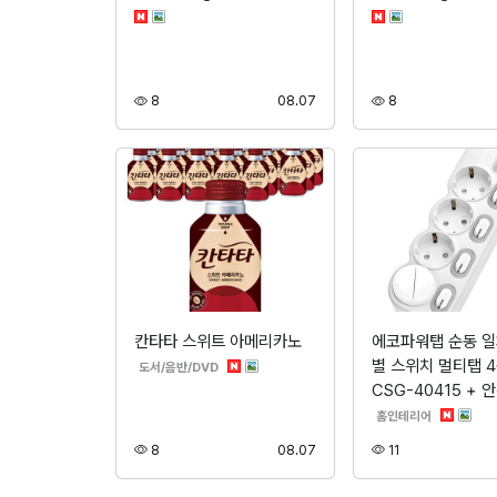
조회
등록
조회
8
08.07
8
칸타타 스위트 아메리카노
에코파워탭 순동 일
별 스위치 멀티탭 
분류
도서/음반/DVD
CSG-40415 + 
분류
홈인테리어
조회
등록
조회
8
08.07
11