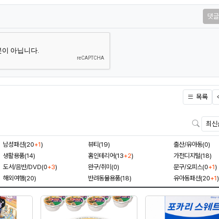
댓글
목록
검색
남성패션(20
+1
)
뷰티(19)
출산/유아동(0)
생활용품(14)
홈인테리어(13
+2
)
가전디지털(18)
도서/음반/DVD(0
+3
)
완구/취미(0)
문구/오피스(0
+1
)
해외여행(20)
반려동물용품(18)
유아동패션(20
+1