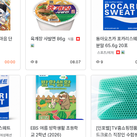
마음 단
육개장 사발면 86g
동아오츠카 포카리스
분류
식품
분말 65.6g 20포
분류
스포츠/레저
등록
조회
등록
조회
00:00
8
08.07
9
스웨트
EBS 여름 방학생활 초등학
[인포벨]TV홈쇼핑정품
교 2학년 (2026)
드크로스 직장인 수험생
분류
여성패션