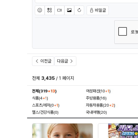
비밀글
이모티콘
아이콘
동영상
이미지
새댓글 작성
이전글
다음글
전체
3,435
/ 1 페이지
전체(319
+13
)
여성패션(10
+1
)
식품(4
+1
)
주방용품(16)
스포츠/레저(0
+1
)
자동차용품(20
+2
)
헬스/건강식품(0)
국내여행(20)