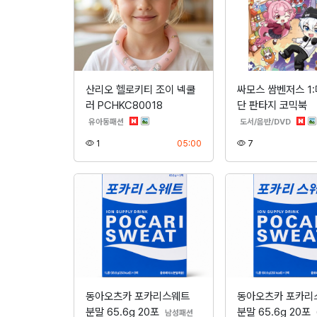
산리오 헬로키티 조이 넥쿨
싸모스 쌈벤저스 1:
러 PCHKC80018
단 판타지 코믹북
분류
분류
유아동패션
도서/음반/DVD
조회
등록
조회
1
05:00
7
동아오츠카 포카리스웨트
동아오츠카 포카리
분말 65.6g 20포
분말 65.6g 20포
분류
남성패션