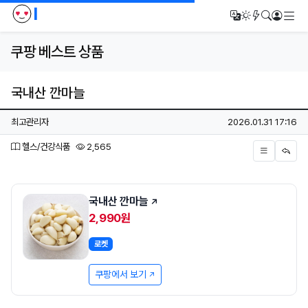
I
메
번역
다크모드
새글/새댓
검색
로그인
쿠팡 베스트 상품
국내산 깐마늘
페이지 정보
작성자
작성일
최고관리자
2026.01.31 17:16
분류
조회
헬스/건강식품
2,565
본문
국내산 깐마늘
2,990원
로켓
쿠팡에서 보기