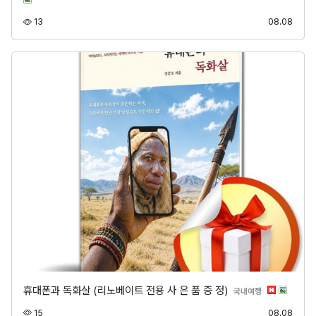
조회
등록
13
08.08
휴대폰과 독화살 (리노베이트 전용 사 은 품 증 정)
분류
국내여행
조회
등록
15
08.08