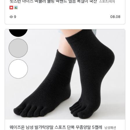
핏츠런 아이스 넥쿨러 쿨링 넥밴드 얼음 목걸이 국산
분류
스포츠/레저
조회
등록
9
08.08
웨이즈온 남성 발가락양말 스포츠 단목 무좀양말 5켤레
분류
남성패션