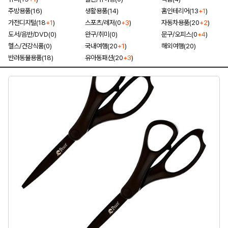
주방용품(16)
생활용품(14)
홈인테리어(13
+1
)
가전디지털(18
+1
)
스포츠/레저(0
+3
)
자동차용품(20
+2
)
도서/음반/DVD(0)
완구/취미(0)
문구/오피스(0
+4
)
헬스/건강식품(0)
국내여행(20
+1
)
해외여행(20)
반려동물용품(18)
유아동패션(20
+3
)