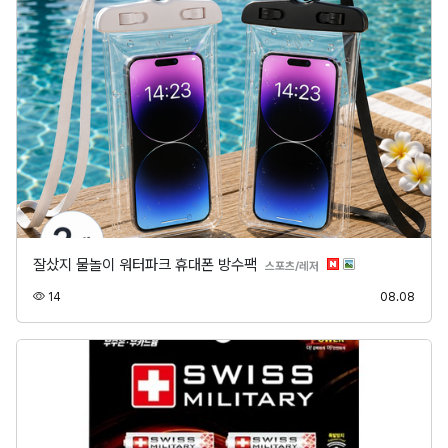
잘샀지 물놀이 워터파크 휴대폰 방수팩
분류
스포츠/레저
조회
등록
14
08.08