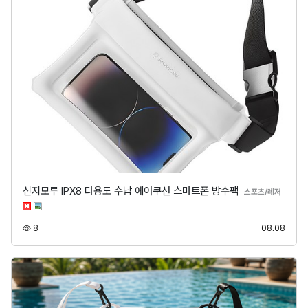
신지모루 IPX8 다용도 수납 에어쿠션 스마트폰 방수팩
분류
스포츠/레저
조회
등록
8
08.08