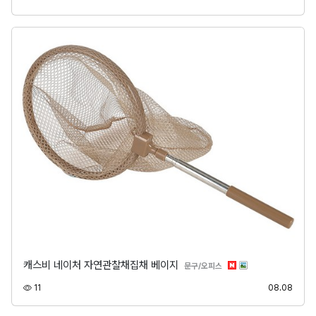
캐스비 네이처 자연관찰채집채 베이지
분류
문구/오피스
조회
등록
11
08.08