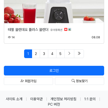
테팔 블렌데오 플러스 블렌더
분류
유아동패션
조회
등록
14
08.08
페이지 현재
다음 페이지
마지막 페이지/spa
1
2
3
4
5
로그인
회원가입
정보찾기
사이트 소개
이용약관
개인정보 처리방침
1:1 문의
PC 버전