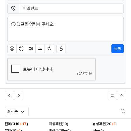
비밀번호
필수
댓글을 입력해 주세요.
등록
이모티콘
아이콘
동영상
이미지
새댓글 작성
검
전체(319
+17
)
여성패션(10)
남성패션(20
+1
)
뷰티(19
+1
)
출산/유아동(0)
식품(4)