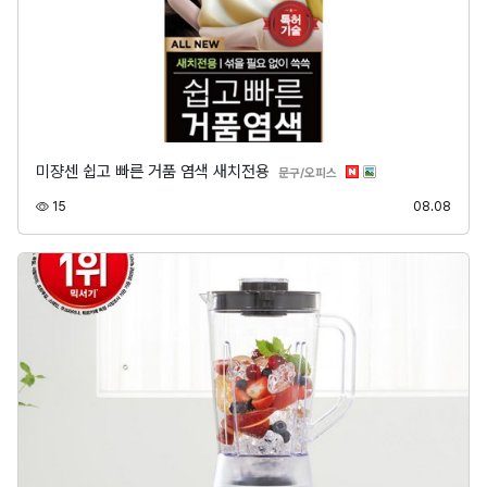
미쟝센 쉽고 빠른 거품 염색 새치전용
분류
문구/오피스
조회
등록
15
08.08