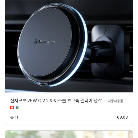
신지모루 25W Qi2.2 아이스쿨 초고속 펠티어 냉각…
분류
자동차용품
조회
등록
11
08.08