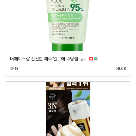
더페이스샵 신선한 제주 알로에 수딩젤
분류
뷰티
조회
등록
13
08.08