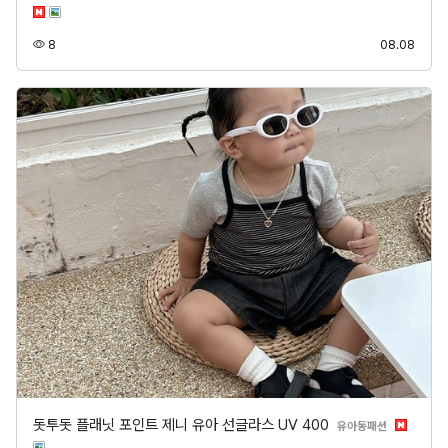
조회
등록
8
08.08
돗투돗 플래닛 포인트 제니 유아 선글라스 UV 400
분류
유아동패션