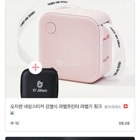
오지렌 네임스티커 감열식 라벨프린터 라벨기 핑크
분류
문구/오피스
조회
등록
10
08.08