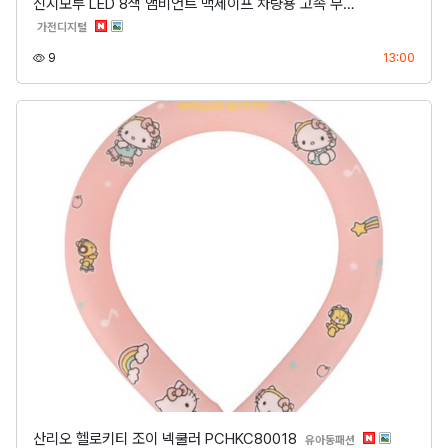
신지모루 LED 8색 앰비언트 맥세이프 차량용 고속 무…
분류
가전디지털
조회
등록
9
13:00
산리오 헬로키티 조이 넥쿨러 PCHKC80018
분류
유아동패션