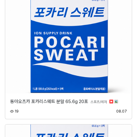
동아오츠카 포카리스웨트 분말 65.6g 20포
분류
스포츠/레저
조회
등록
19
08.07