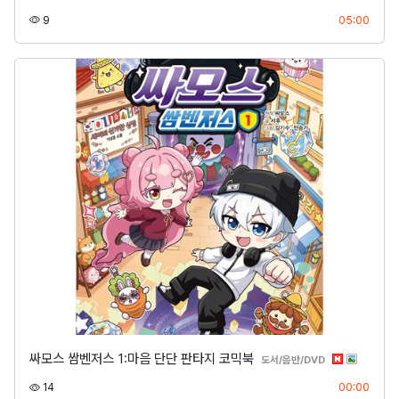
조회
등록
9
05:00
싸모스 쌈벤저스 1:마음 단단 판타지 코믹북
분류
도서/음반/DVD
조회
등록
14
00:00