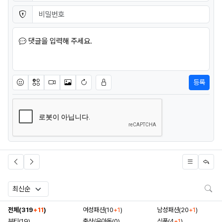
비밀번호
필수
댓글을 입력해 주세요.
등록
이모티콘
아이콘
동영상
이미지
새댓글 작성
검
전체(319
+11
)
여성패션(10
+1
)
남성패션(20
+1
)
뷰티(19)
출산/유아동(0)
식품(4
+1
)