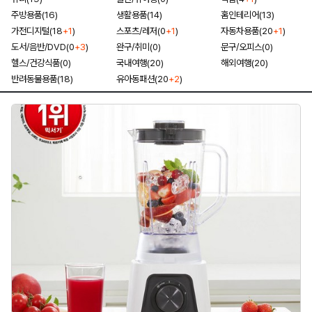
주방용품(16)
생활용품(14)
홈인테리어(13)
가전디지털(18
+1
)
스포츠/레저(0
+1
)
자동차용품(20
+1
)
도서/음반/DVD(0
+3
)
완구/취미(0)
문구/오피스(0)
헬스/건강식품(0)
국내여행(20)
해외여행(20)
반려동물용품(18)
유아동패션(20
+2
)