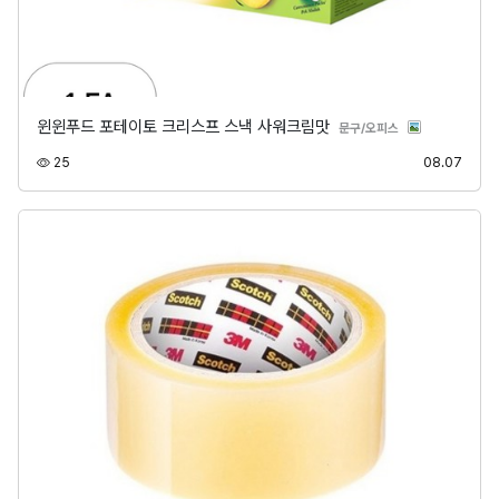
윈윈푸드 포테이토 크리스프 스낵 사워크림맛
분류
문구/오피스
조회
등록
25
08.07