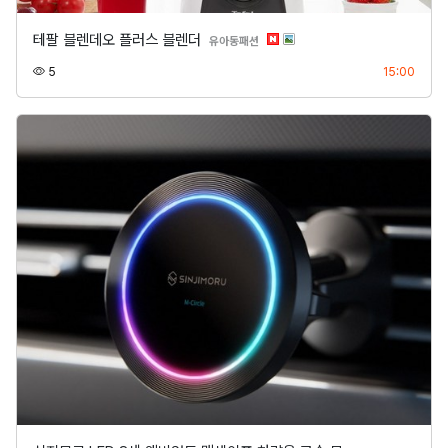
테팔 블렌데오 플러스 블렌더
분류
유아동패션
조회
등록
5
15:00