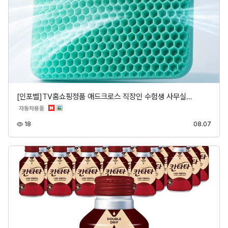
[인포벨]TV홈쇼핑정품 애드크로스 직장인 수험생 사무실…
분류
자동차용품
조회
등록
18
08.07