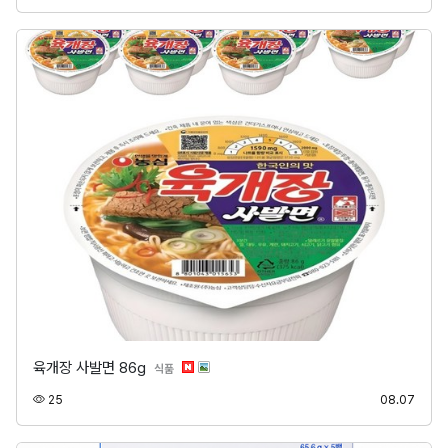
육개장 사발면 86g
분류
식품
조회
등록
25
08.07