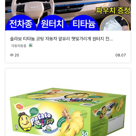
솔라보 티타늄 코팅 자동차 앞유리 햇빛가리개 원터치 전…
분류
자동차용품
조회
등록
20
08.07