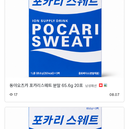
동아오츠카 포카리스웨트 분말 65.6g 20포
분류
남성패션
조회
등록
17
08.07