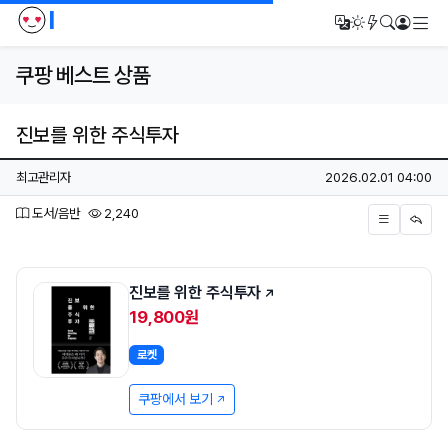
I
메
번역
다크모드
새글/새댓
검색
로그인
쿠팡 베스트 상품
진보를 위한 주식투자
페이지 정보
작성자
작성일
최고관리자
2026.02.01 04:00
분류
조회
도서/음반
2,240
본문
진보를 위한 주식투자
19,800원
로켓
쿠팡에서 보기