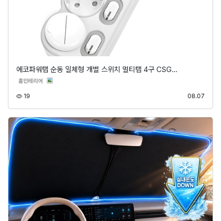
에코파워탭 순동 일체형 개별 스위치 멀티탭 4구 CSG…
분류
홈인테리어
조회
등록
19
08.07