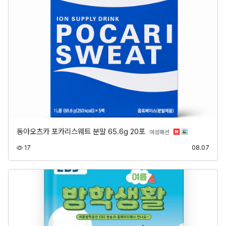
동아오츠카 포카리스웨트 분말 65.6g 20포
분류
여성패션
조회
등록
17
08.07