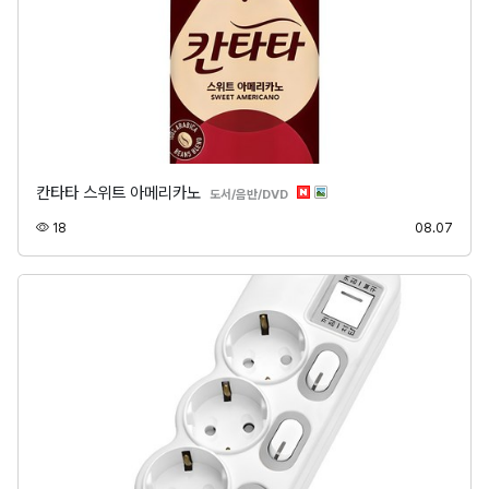
칸타타 스위트 아메리카노
분류
도서/음반/DVD
조회
등록
18
08.07