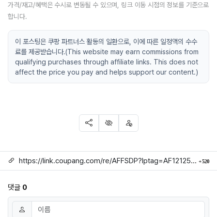
가격/재고/혜택은 수시로 변동될 수 있으며, 링크 이동 시점의 정보를 기준으로
합니다.
이 포스팅은 쿠팡 파트너스 활동의 일환으로, 이에 따른 일정액의 수수
료를 제공받습니다.(This website may earn commissions from
qualifying purchases through affiliate links. This does not
affect the price you pay and helps support our content.)
SNS 공유
신고
차단
링크
회
https://link.coupang.com/re/AFFSDP?lptag=AF1212524&subid=mojorida2&pageKey=9233351304&itemId=27295677873&vendorItemId=94303208146&traceid=V0-113-8d001f3c5332214b
520
댓글
0
댓글쓰기
이름
필수