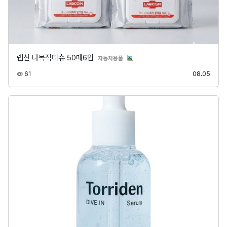
랩신 다목적티슈 50매6입
분류
자동차용품
조회
등록
61
08.05