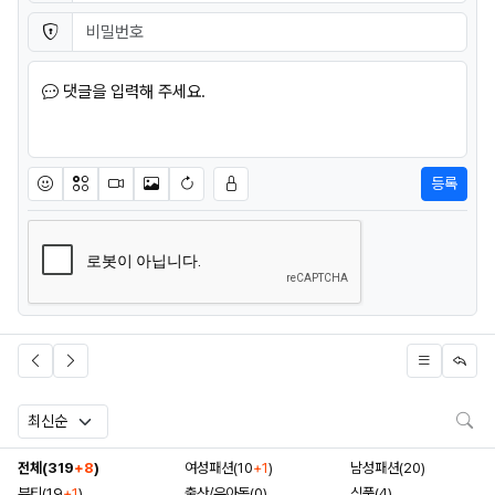
비밀번호
필수
댓글을 입력해 주세요.
등록
이모티콘
아이콘
동영상
이미지
새댓글 작성
검
전체(319
+8
)
여성패션(10
+1
)
남성패션(20)
뷰티(19
+1
)
출산/유아동(0)
식품(4)