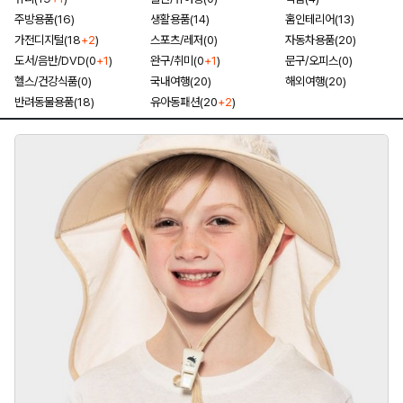
주방용품(16)
생활용품(14)
홈인테리어(13)
가전디지털(18
+2
)
스포츠/레저(0)
자동차용품(20)
도서/음반/DVD(0
+1
)
완구/취미(0
+1
)
문구/오피스(0)
헬스/건강식품(0)
국내여행(20)
해외여행(20)
반려동물용품(18)
유아동패션(20
+2
)