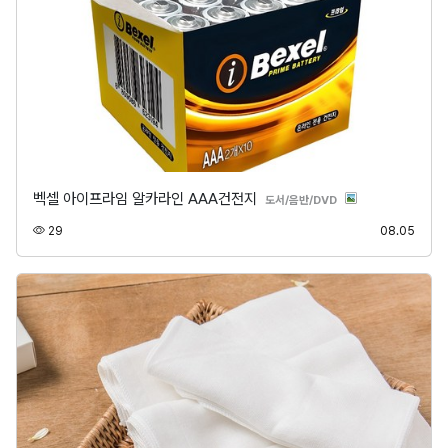
벡셀 아이프라임 알카라인 AAA건전지
분류
도서/음반/DVD
조회
등록
29
08.05