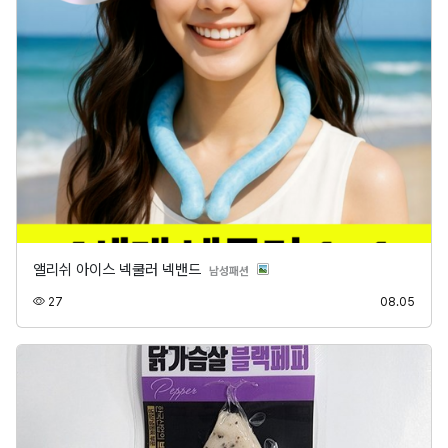
앨리쉬 아이스 넥쿨러 넥밴드
분류
남성패션
조회
등록
27
08.05