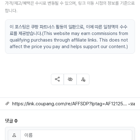
가격/재고/혜택은 수시로 변동될 수 있으며, 링크 이동 시점의 정보를 기준으로
합니다.
이 포스팅은 쿠팡 파트너스 활동의 일환으로, 이에 따른 일정액의 수수
료를 제공받습니다.(This website may earn commissions from
qualifying purchases through affiliate links. This does not
affect the price you pay and helps support our content.)
SNS 공유
신고
차단
링크
회
https://link.coupang.com/re/AFFSDP?lptag=AF1212524&subid=mojorida2&pageKey=7105117822&itemId=17745934294&vendorItemId=4484760322&traceid=V0-113-a474f99713e0b4f5
551
댓글
0
댓글쓰기
이름
필수