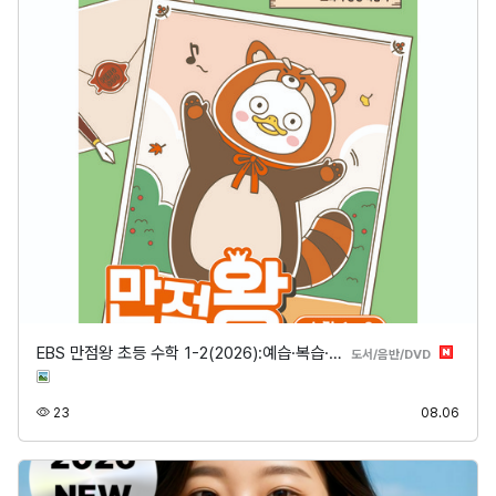
EBS 만점왕 초등 수학 1-2(2026):예습·복습·…
분류
도서/음반/DVD
조회
등록
23
08.06