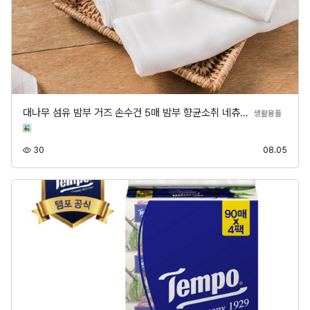
대나무 섬유 밤부 거즈 손수건 5매 밤부 향균소취 네츄…
분류
생활용품
조회
등록
30
08.05