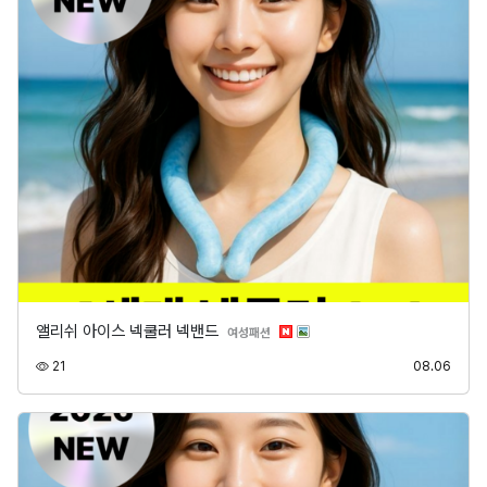
앨리쉬 아이스 넥쿨러 넥밴드
분류
여성패션
조회
등록
21
08.06