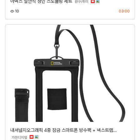
아넥스 일안식 성인 스노쿨링 세트
분류
완구/취미
조회
등록
10
03:00
내셔널지오그래픽 4중 잠금 스마트폰 방수팩 + 넥스트랩…
분류
가전디지털