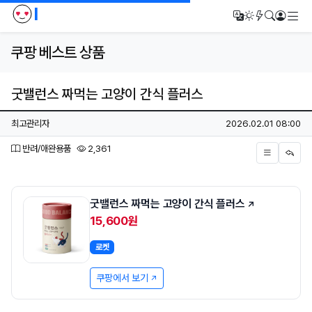
I
메
번역
다크모드
새글/새댓
검색
로그인
쿠팡 베스트 상품
굿밸런스 짜먹는 고양이 간식 플러스
페이지 정보
작성자
작성일
최고관리자
2026.02.01 08:00
분류
조회
반려/애완용품
2,361
본문
굿밸런스 짜먹는 고양이 간식 플러스
15,600원
로켓
쿠팡에서 보기