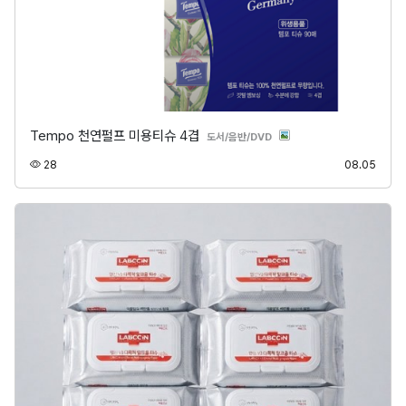
Tempo 천연펄프 미용티슈 4겹
분류
도서/음반/DVD
조회
등록
28
08.05