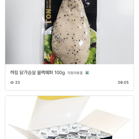
하림 닭가슴살 블랙페퍼 100g
분류
자동차용품
조회
등록
33
08.05