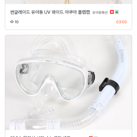
썬글레이드 유아동 UV 와이드 아쿠아 플랩캡
분류
유아동패션
조회
등록
10
03:00