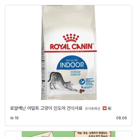
로얄캐닌 어덜트 고양이 인도어 건식사료
분류
유아동패션
조회
등록
19
08.06