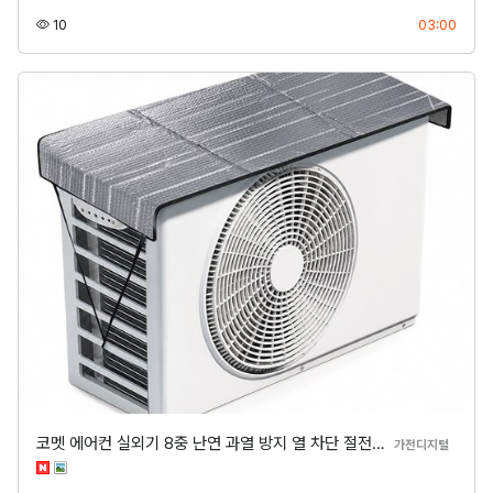
조회
등록
10
03:00
코멧 에어컨 실외기 8중 난연 과열 방지 열 차단 절전…
분류
가전디지털