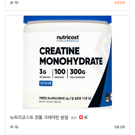
조회
등록
10
03:00
뉴트리코스트 정품 크레아틴 분말
분류
뷰티
조회
등록
19
08.06