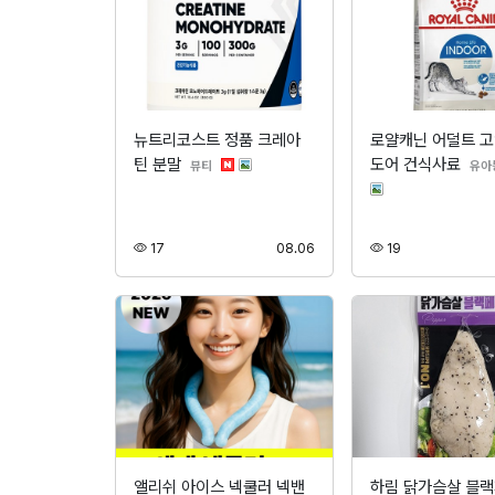
뉴트리코스트 정품 크레아
로얄캐닌 어덜트 고
틴 분말
도어 건식사료
분류
뷰티
유아
조회
등록
조회
17
08.06
19
앨리쉬 아이스 넥쿨러 넥밴
하림 닭가슴살 블