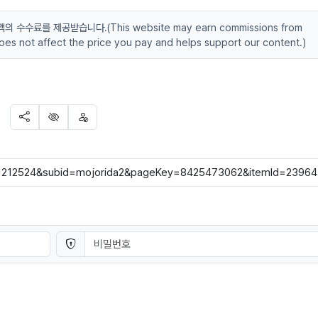
수료를 제공받습니다.(This website may earn commissions from
 does not affect the price you pay and helps support our content.)
SNS 공유
신고
차단
비밀번호
필수