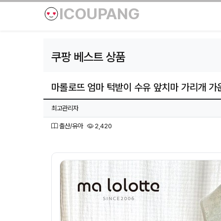
ICOUPANG
쿠팡 베스트 상품
마롤로뜨 엄마 턱받이 수유 앞치마 가리개 가
페이지 정보
작성자
최고관리자
분류
조회
출산/유아
2,420
본문