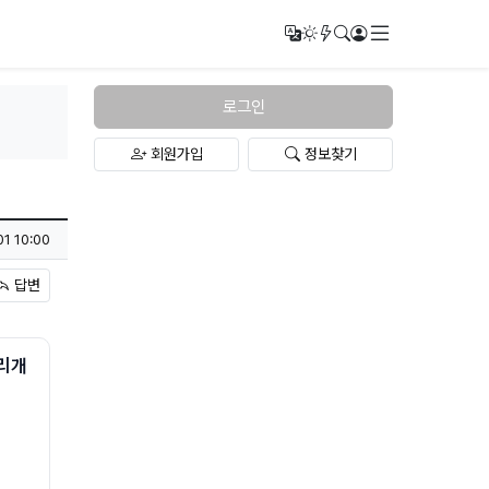
메뉴
번역
다크모드
새글/새댓글
검색
로그인
로그인
회원가입
정보찾기
01 10:00
답변
가리개