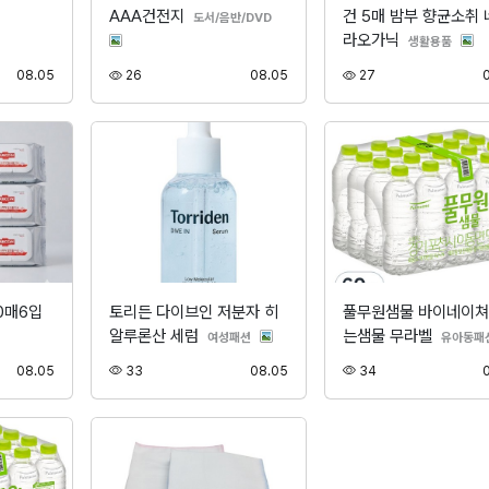
AAA건전지
건 5매 밤부 향균소취 
분류
도서/음반/DVD
라오가닉
분류
생활용품
등록
조회
등록
조회
08.05
26
08.05
27
0매6입
토리든 다이브인 저분자 히
풀무원샘물 바이네이쳐
알루론산 세럼
는샘물 무라벨
분류
여성패션
유아동패
등록
조회
등록
조회
08.05
33
08.05
34