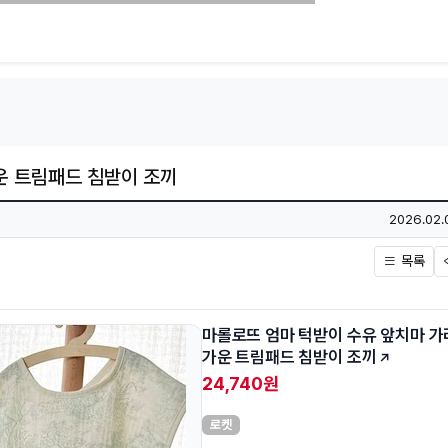
운 트림패드 침받이 조끼
작성일
2026.02.
목록
마롤로뜨 엄마 턱받이 수유 앞치마 
가운 트림패드 침받이 조끼
24,740원
로켓