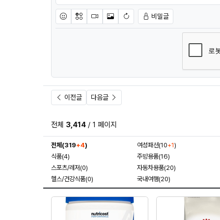
비밀글
이모티콘
아이콘
동영상
이미지
새댓글 작성
이전글
다음글
전체
3,414
/ 1 페이지
전체(319
+4
)
여성패션(10
+1
)
식품(4)
주방용품(16)
스포츠/레저(0)
자동차용품(20)
헬스/건강식품(0)
국내여행(20)