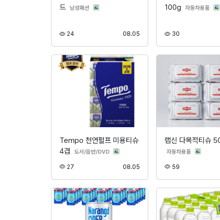
드
100g
분류
분류
남성패션
자동차용품
조회
등록
조회
24
08.05
30
Tempo 천연펄프 미용티슈
랩신 다목적티슈 5
4겹
분류
분류
도서/음반/DVD
자동차용품
조회
등록
조회
27
08.05
59