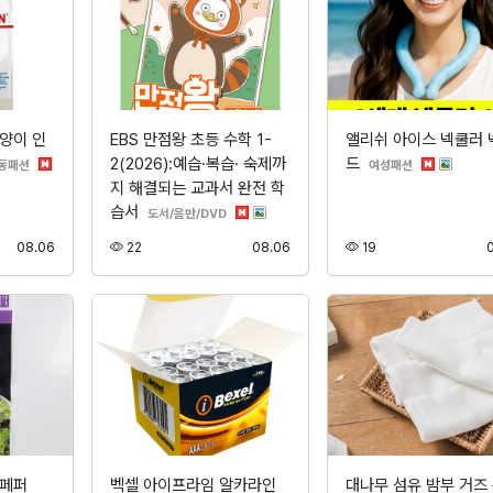
양이 인
EBS 만점왕 초등 수학 1-
앨리쉬 아이스 넥쿨러 
2(2026):예습·복습· 숙제까
드
분류
분류
동패션
여성패션
지 해결되는 교과서 완전 학
습서
분류
도서/음반/DVD
등록
조회
등록
조회
08.06
22
08.06
19
랙페퍼
벡셀 아이프라임 알카라인
대나무 섬유 밤부 거즈