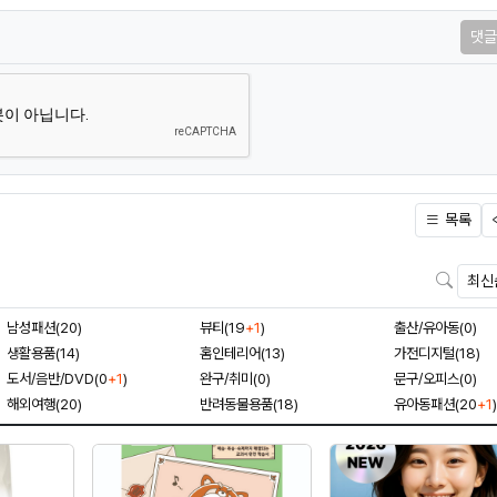
댓글
목록
검색
남성패션(20)
뷰티(19
+1
)
출산/유아동(0)
생활용품(14)
홈인테리어(13)
가전디지털(18)
도서/음반/DVD(0
+1
)
완구/취미(0)
문구/오피스(0)
해외여행(20)
반려동물용품(18)
유아동패션(20
+1