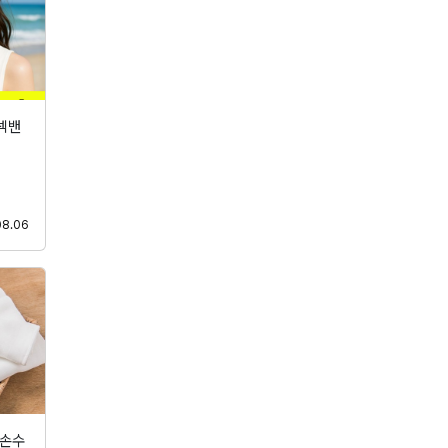
넥밴
등록
08.06
 손수