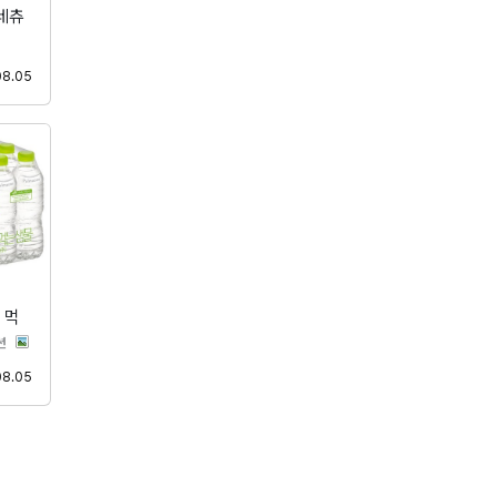
네츄
등록
08.05
 먹
분류
션
등록
08.05