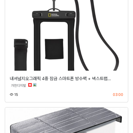
내셔널지오그래픽 4중 잠금 스마트폰 방수팩 + 넥스트랩…
분류
가전디지털
조회
등록
15
03:00