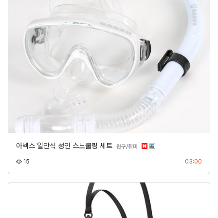
아넥스 일안식 성인 스노쿨링 세트
분류
완구/취미
조회
등록
15
03:00