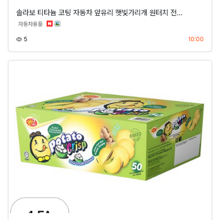
솔라보 티타늄 코팅 자동차 앞유리 햇빛가리개 원터치 전…
분류
자동차용품
조회
등록
5
10:00