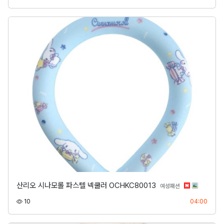
산리오 시나모롤 파스텔 넥쿨러 OCHKC80013
분류
여성패션
조회
등록
10
04:00