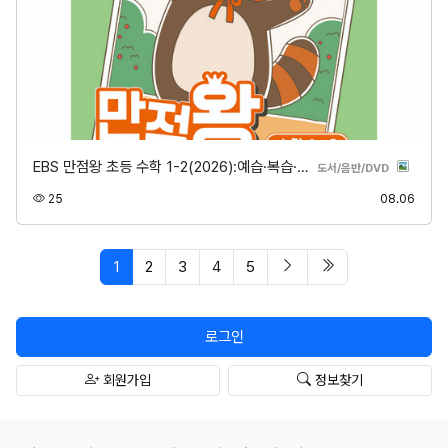
EBS 만점왕 초등 수학 1-2(2026):예습·복습·…
분류
도서/음반/DVD
조회
등록
25
08.06
페이지 현재
다음 페이지
마지막 페이지/spa
1
2
3
4
5
로그인
회원가입
정보찾기