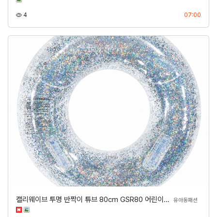
조회
등록
4
07:00
캘리웨이브 투명 반짝이 튜브 80cm GSR80 어린이…
분류
유아동패션