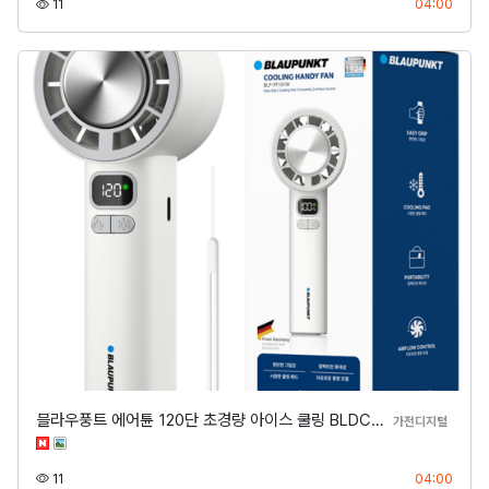
조회
등록
11
04:00
블라우풍트 에어튠 120단 초경량 아이스 쿨링 BLDC…
분류
가전디지털
조회
등록
11
04:00