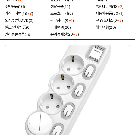
주방용품(16)
생활용품(14)
홈인테리어(13
+2
)
가전디지털(18
+3
)
스포츠/레저(0)
자동차용품(20
+1
)
도서/음반/DVD(0)
완구/취미(0
+1
)
문구/오피스(0
+2
)
헬스/건강식품(0)
국내여행(20)
해외여행(20)
반려동물용품(18)
유아동패션(20
+2
)