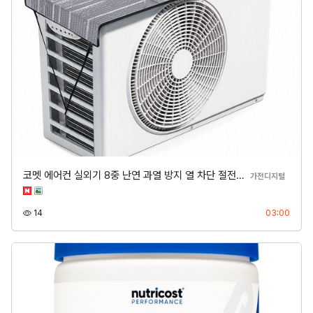
코멧 에어컨 실외기 8중 난연 과열 방지 열 차단 절전…
분류
가전디지털
조회
등록
14
03:00