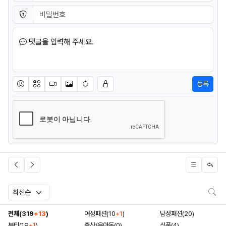
비밀번호
필수
댓글을 입력해 주세요.
등록
이모티콘
아이콘
동영상
이미지
새댓글 작성
검
전체(319
+13
)
여성패션(10
+1
)
남성패션(20)
뷰티(19
+1
)
출산/유아동(0)
식품(4)