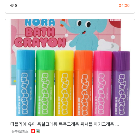
조회
등록
8
04:00
따블리에 유아 욕실크레용 목욕크레용 워셔블 아기크레용 …
분류
문구/오피스