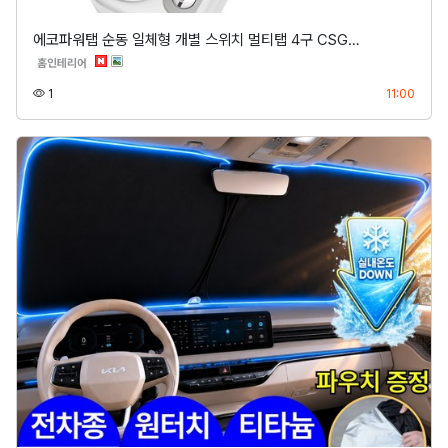
에코파워탭 순동 일체형 개별 스위치 멀티탭 4구 CSG…
분류
홈인테리어
조회
등록
1
11:00