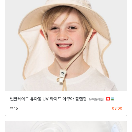
썬글레이드 유아동 UV 와이드 아쿠아 플랩캡
분류
유아동패션
조회
등록
15
03:00