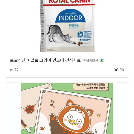
로얄캐닌 어덜트 고양이 인도어 건식사료
분류
유아동패션
조회
등록
22
08.06