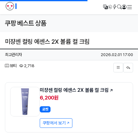
I
메
번역
다크모드
새글/새댓
검색
로그인
쿠팡 베스트 상품
미쟝센 컬링 에센스 2X 볼륨 컬 크림
페이지 정보
작성자
작성일
최고관리자
2026.02.01 17:00
분류
조회
뷰티
2,718
본문
미쟝센 컬링 에센스 2X 볼륨 컬 크림
6,200원
로켓
쿠팡에서 보기