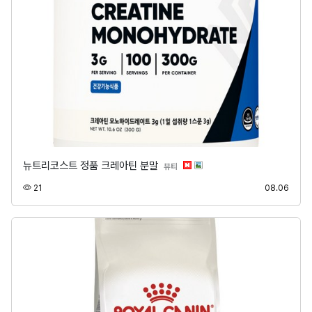
뉴트리코스트 정품 크레아틴 분말
분류
뷰티
조회
등록
21
08.06