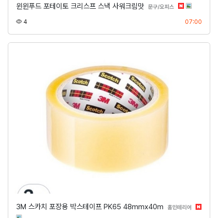
윈윈푸드 포테이토 크리스프 스낵 사워크림맛
분류
문구/오피스
조회
등록
4
07:00
3M 스카치 포장용 박스테이프 PK65 48mmx40m
분류
홈인테리어