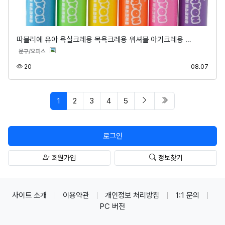
따블리에 유아 욕실크레용 목욕크레용 워셔블 아기크레용 …
분류
문구/오피스
조회
등록
20
08.07
페이지 현재
다음 페이지
마지막 페이지/spa
1
2
3
4
5
로그인
회원가입
정보찾기
사이트 소개
이용약관
개인정보 처리방침
1:1 문의
PC 버전