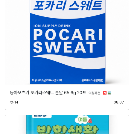
동아오츠카 포카리스웨트 분말 65.6g 20포
분류
여성패션
조회
등록
14
08.07