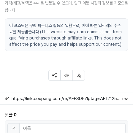
가격/재고/혜택은 수시로 변동될 수 있으며, 링크 이동 시점의 정보를 기준으로
합니다.
이 포스팅은 쿠팡 파트너스 활동의 일환으로, 이에 따른 일정액의 수수
료를 제공받습니다.(This website may earn commissions from
qualifying purchases through affiliate links. This does not
affect the price you pay and helps support our content.)
SNS 공유
신고
차단
링크
회
https://link.coupang.com/re/AFFSDP?lptag=AF1212524&subid=mojorida2&pageKey=5848726342&itemId=10171740276&vendorItemId=77454342436&traceid=V0-113-bf372a3979e3b6f9
568
댓글
0
댓글쓰기
이름
필수