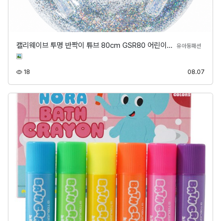
캘리웨이브 투명 반짝이 튜브 80cm GSR80 어린이…
분류
유아동패션
조회
등록
18
08.07