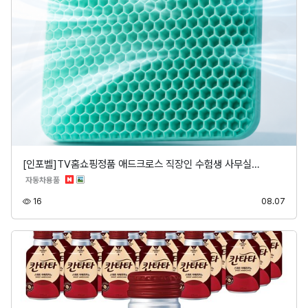
[인포벨]TV홈쇼핑정품 애드크로스 직장인 수험생 사무실…
분류
자동차용품
조회
등록
16
08.07