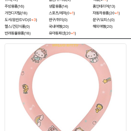
주방용품(16)
생활용품(14)
홈인테리어(13)
가전디지털(18)
스포츠/레저(0
+1
)
자동차용품(20
+1
)
도서/음반/DVD(0
+3
)
완구/취미(0)
문구/오피스(0)
헬스/건강식품(0)
국내여행(20)
해외여행(20)
반려동물용품(18)
유아동패션(20
+1
)