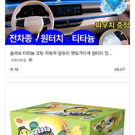
솔라보 티타늄 코팅 자동차 앞유리 햇빛가리개 원터치 전…
분류
자동차용품
조회
등록
18
08.07