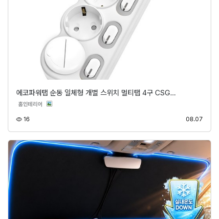
에코파워탭 순동 일체형 개별 스위치 멀티탭 4구 CSG…
분류
홈인테리어
조회
등록
16
08.07