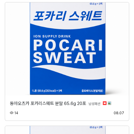
동아오츠카 포카리스웨트 분말 65.6g 20포
분류
남성패션
조회
등록
14
08.07