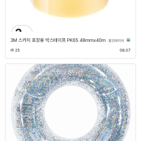
3M 스카치 포장용 박스테이프 PK65 48mmx40m
분류
홈인테리어
조회
등록
25
08.07