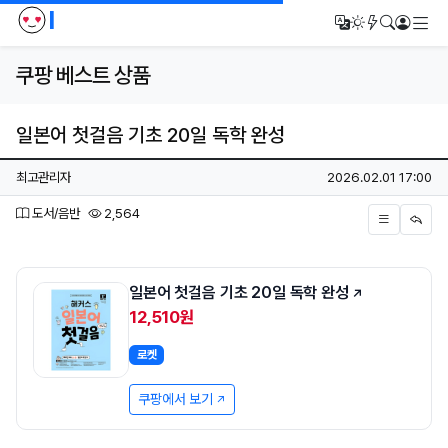
I
메
번역
다크모드
새글/새댓
검색
로그인
쿠팡 베스트 상품
일본어 첫걸음 기초 20일 독학 완성
페이지 정보
작성자
작성일
최고관리자
2026.02.01 17:00
분류
조회
도서/음반
2,564
본문
일본어 첫걸음 기초 20일 독학 완성
12,510원
로켓
쿠팡에서 보기