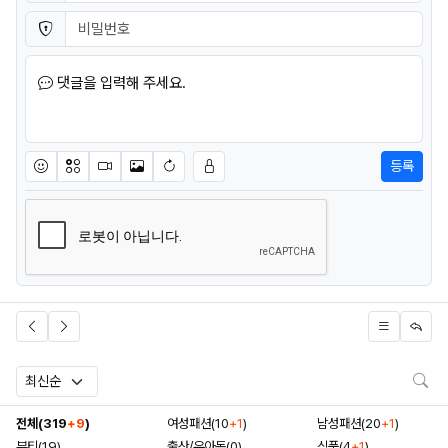
비밀번호
필수
댓글을 입력해 주세요.
등록
이모티콘
아이콘
동영상
이미지
새댓글 작성
검
전체(319
+9
)
여성패션(10
+1
)
남성패션(20
+1
)
뷰티(19)
출산/유아동(0)
식품(4
+1
)