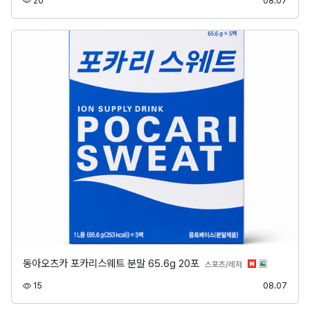
20
08.07
동아오츠카 포카리스웨트 분말 65.6g 20포
분류
스포츠/레저
조회
등록
15
08.07