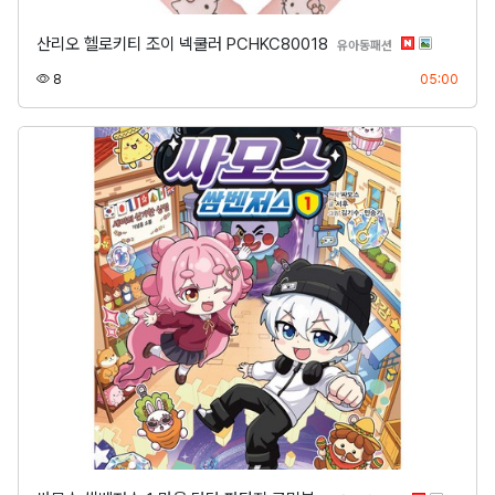
산리오 헬로키티 조이 넥쿨러 PCHKC80018
분류
유아동패션
조회
등록
8
05:00