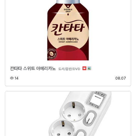
칸타타 스위트 아메리카노
분류
도서/음반/DVD
조회
등록
14
08.07