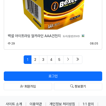
벡셀 아이프라임 알카라인 AAA건전지
분류
도서/음반/DVD
조회
등록
29
08.05
페이지 현재
다음 페이지
마지막 페이지/spa
1
2
3
4
5
로그인
회원가입
정보찾기
사이트 소개
이용약관
개인정보 처리방침
1:1 문의