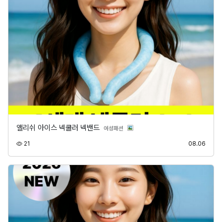
앨리쉬 아이스 넥쿨러 넥밴드
분류
여성패션
조회
등록
21
08.06