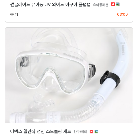
썬글레이드 유아동 UV 와이드 아쿠아 플랩캡
분류
유아동패션
조회
등록
11
03:00
아넥스 일안식 성인 스노쿨링 세트
분류
완구/취미