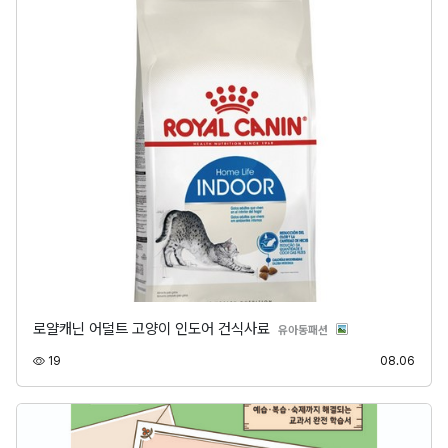
로얄캐닌 어덜트 고양이 인도어 건식사료
분류
유아동패션
조회
등록
19
08.06