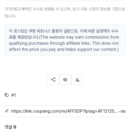
가격/재고/혜택은 수시로 변동될 수 있으며, 링크 이동 시점의 정보를 기준으로
합니다.
이 포스팅은 쿠팡 파트너스 활동의 일환으로, 이에 따른 일정액의 수수
료를 제공받습니다.(This website may earn commissions from
qualifying purchases through affiliate links. This does not
affect the price you pay and helps support our content.)
SNS 공유
신고
차단
태그
#1
링크
회
https://link.coupang.com/re/AFFSDP?lptag=AF1212524&subid=mojorida2&pageKey=9101287025&itemId=26754862641&vendorItemId=94292718050&traceid=V0-113-6c2c84430dab7ec2
551
댓글
0