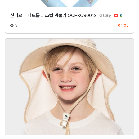
산리오 시나모롤 파스텔 넥쿨러 OCHKC80013
분류
여성패션
조회
등록
5
04:00