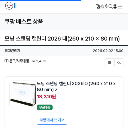
I
메
번역
다크모드
새글/새댓
검색
로그인
쿠팡 베스트 상품
모닝 스탠딩 캘린더 2026 대(260 x 210 x 80 mm)
페이지 정보
작성자
작성일
최고관리자
2026.02.02 15:00
분류
조회
문구/사무용품
2,406
본문
모닝 스탠딩 캘린더 2026 대(260 x 210 x
80 mm)
13,310원
무료배송
쿠팡에서 보기