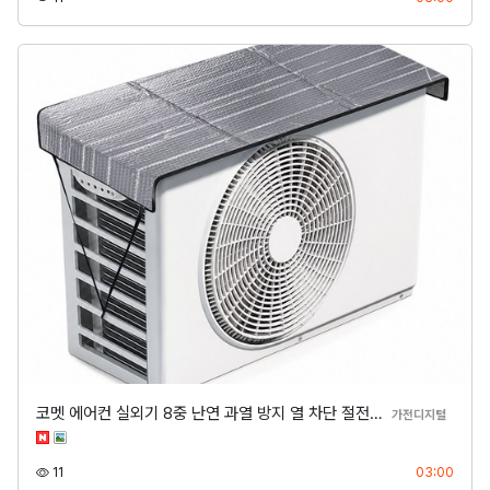
코멧 에어컨 실외기 8중 난연 과열 방지 열 차단 절전…
분류
가전디지털
조회
등록
11
03:00