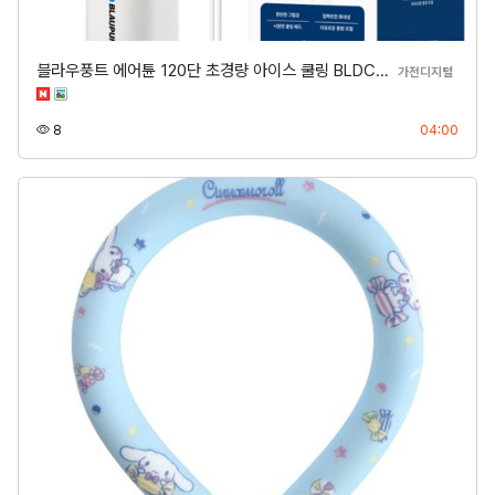
블라우풍트 에어튠 120단 초경량 아이스 쿨링 BLDC…
분류
가전디지털
조회
등록
8
04:00