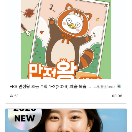
EBS 만점왕 초등 수학 1-2(2026):예습·복습·…
분류
도서/음반/DVD
조회
등록
23
08.06