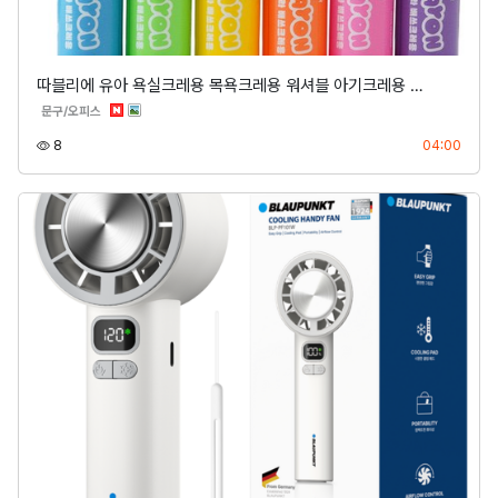
따블리에 유아 욕실크레용 목욕크레용 워셔블 아기크레용 …
분류
문구/오피스
조회
등록
8
04:00