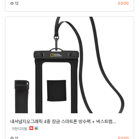
조회
등록
12
03:00
내셔널지오그래픽 4중 잠금 스마트폰 방수팩 + 넥스트랩…
분류
가전디지털
조회
등록
11
03:00