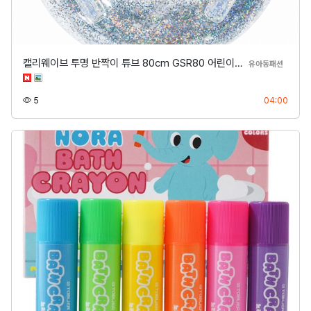
캘리웨이브 투명 반짝이 튜브 80cm GSR80 어린이…
분류
유아동패션
조회
등록
5
04:00