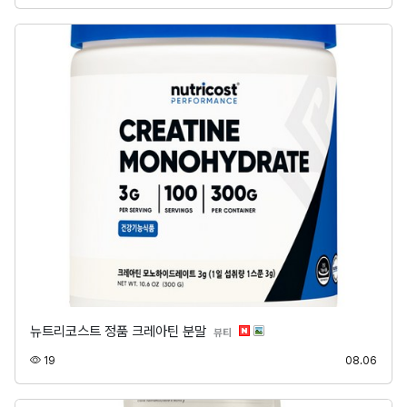
뉴트리코스트 정품 크레아틴 분말
분류
뷰티
조회
등록
19
08.06