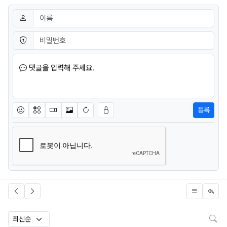
댓글쓰기
이름
필수
비밀번호
필수
댓글을 입력해 주세요.
등록
이모티콘
아이콘
동영상
이미지
새댓글 작성
검