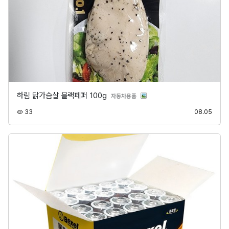
하림 닭가슴살 블랙페퍼 100g
분류
자동차용품
조회
등록
33
08.05