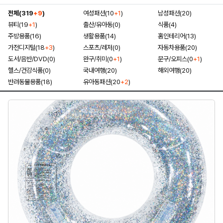
전체(319
+9
)
여성패션(10
+1
)
남성패션(20)
뷰티(19
+1
)
출산/유아동(0)
식품(4)
주방용품(16)
생활용품(14)
홈인테리어(13)
가전디지털(18
+3
)
스포츠/레저(0)
자동차용품(20)
도서/음반/DVD(0)
완구/취미(0
+1
)
문구/오피스(0
+1
)
헬스/건강식품(0)
국내여행(20)
해외여행(20)
반려동물용품(18)
유아동패션(20
+2
)