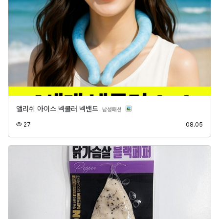
앨리쉬 아이스 넥쿨러 넥밴드
분류
남성패션
조회
등록
27
08.05