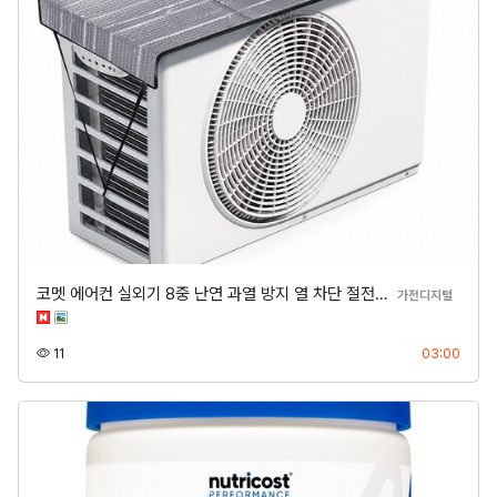
코멧 에어컨 실외기 8중 난연 과열 방지 열 차단 절전…
분류
가전디지털
조회
등록
11
03:00