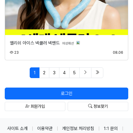
앨리쉬 아이스 넥쿨러 넥밴드
분류
여성패션
조회
등록
23
08.06
페이지 현재
다음 페이지
마지막 페이지/spa
1
2
3
4
5
로그인
회원가입
정보찾기
사이트 소개
이용약관
개인정보 처리방침
1:1 문의