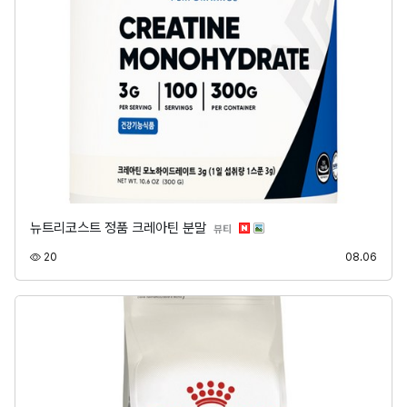
뉴트리코스트 정품 크레아틴 분말
분류
뷰티
조회
등록
20
08.06