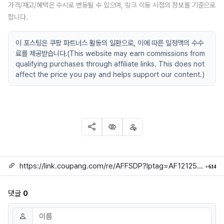
가격/재고/혜택은 수시로 변동될 수 있으며, 링크 이동 시점의 정보를 기준으로
합니다.
이 포스팅은 쿠팡 파트너스 활동의 일환으로, 이에 따른 일정액의 수수
료를 제공받습니다.(This website may earn commissions from
qualifying purchases through affiliate links. This does not
affect the price you pay and helps support our content.)
SNS 공유
신고
차단
링크
회
https://link.coupang.com/re/AFFSDP?lptag=AF1212524&subid=mojorida2&pageKey=9024167576&itemId=26462330287&vendorItemId=93437609640&traceid=V0-113-81d4af092486a31f
614
댓글
0
댓글쓰기
이름
필수