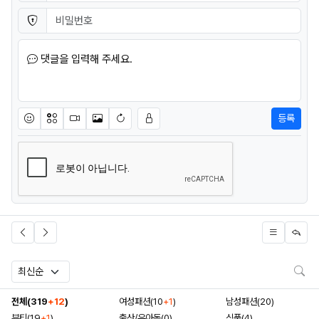
비밀번호
필수
댓글을 입력해 주세요.
등록
이모티콘
아이콘
동영상
이미지
새댓글 작성
검
전체(319
+12
)
여성패션(10
+1
)
남성패션(20)
뷰티(19
+1
)
출산/유아동(0)
식품(4)