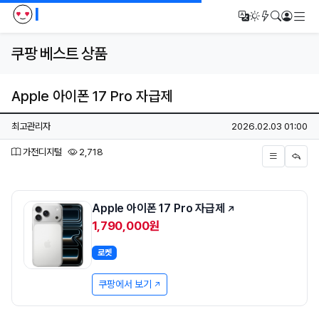
I
메
번역
다크모드
새글/새댓
검색
로그인
쿠팡 베스트 상품
Apple 아이폰 17 Pro 자급제
페이지 정보
작성자
작성일
최고관리자
2026.02.03 01:00
분류
조회
가전디지털
2,718
본문
Apple 아이폰 17 Pro 자급제
1,790,000원
로켓
쿠팡에서 보기