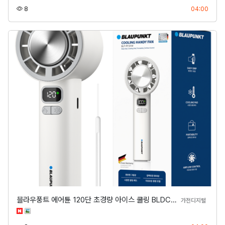
조회
등록
8
04:00
블라우풍트 에어튠 120단 초경량 아이스 쿨링 BLDC…
분류
가전디지털