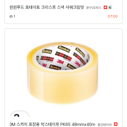
윈윈푸드 포테이토 크리스프 스낵 사워크림맛
분류
문구/오피스
조회
등록
1
07:00
3M 스카치 포장용 박스테이프 PK65 48mmx40m
분류
홈인테리어