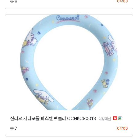
조회
등록
8
04:00
산리오 시나모롤 파스텔 넥쿨러 OCHKC80013
분류
여성패션
조회
등록
7
04:00