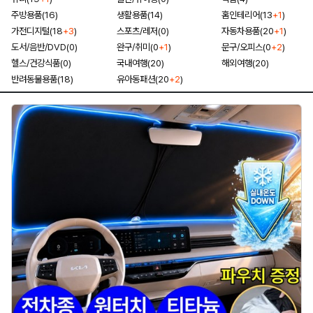
주방용품(16)
생활용품(14)
홈인테리어(13
+1
)
가전디지털(18
+3
)
스포츠/레저(0)
자동차용품(20
+1
)
도서/음반/DVD(0)
완구/취미(0
+1
)
문구/오피스(0
+2
)
헬스/건강식품(0)
국내여행(20)
해외여행(20)
반려동물용품(18)
유아동패션(20
+2
)