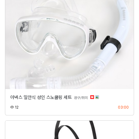
아넥스 일안식 성인 스노쿨링 세트
분류
완구/취미
조회
등록
12
03:00