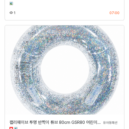
조회
등록
1
07:00
캘리웨이브 투명 반짝이 튜브 80cm GSR80 어린이…
분류
유아동패션