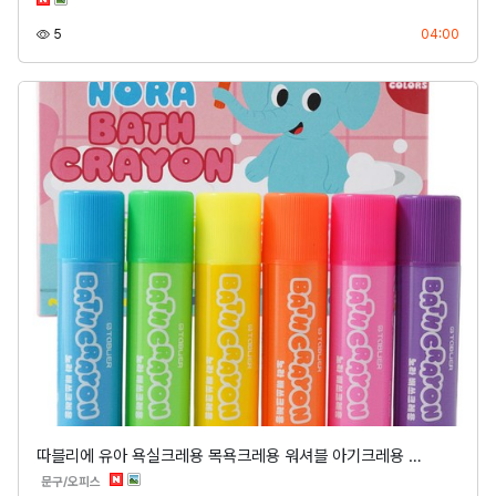
조회
등록
5
04:00
따블리에 유아 욕실크레용 목욕크레용 워셔블 아기크레용 …
분류
문구/오피스