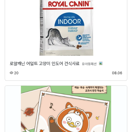
로얄캐닌 어덜트 고양이 인도어 건식사료
분류
유아동패션
조회
등록
20
08.06