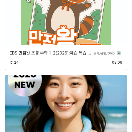
EBS 만점왕 초등 수학 1-2(2026):예습·복습·…
분류
도서/음반/DVD
조회
등록
24
08.06