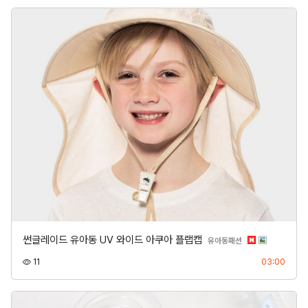
썬글레이드 유아동 UV 와이드 아쿠아 플랩캡
분류
유아동패션
조회
등록
11
03:00