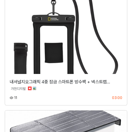
내셔널지오그래픽 4중 잠금 스마트폰 방수팩 + 넥스트랩…
분류
가전디지털
조회
등록
11
03:00