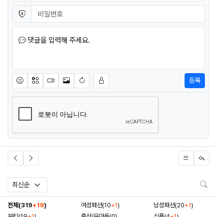
비밀번호
필수
댓글을 입력해 주세요.
등록
이모티콘
아이콘
동영상
이미지
새댓글 작성
검
전체(319
+19
)
여성패션(10
+1
)
남성패션(20
+1
)
뷰티(19
+1
)
출산/유아동(0)
식품(4
+1
)