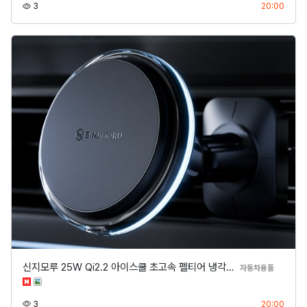
조회
등록
3
20:00
신지모루 25W Qi2.2 아이스쿨 초고속 펠티어 냉각…
분류
자동차용품
조회
등록
3
20:00