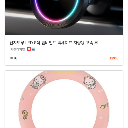
신지모루 LED 8색 앰비언트 맥세이프 차량용 고속 무…
분류
가전디지털
조회
등록
10
13:00