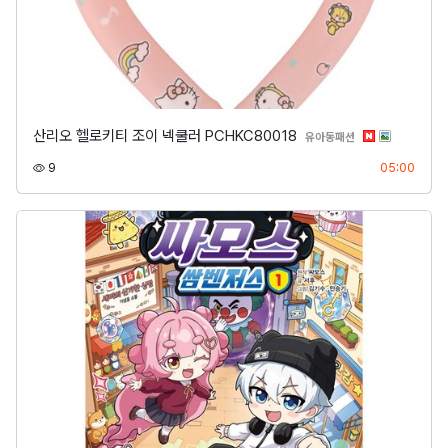
산리오 헬로키티 조이 넥쿨러 PCHKC80018
분류
유아동패션
조회
등록
9
05:00