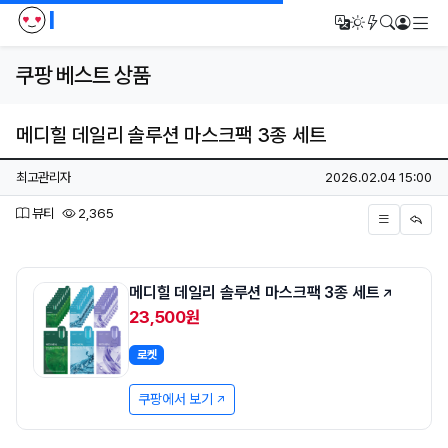
I
메
번역
다크모드
새글/새댓
검색
로그인
쿠팡 베스트 상품
메디힐 데일리 솔루션 마스크팩 3종 세트
페이지 정보
작성자
작성일
최고관리자
2026.02.04 15:00
분류
조회
뷰티
2,365
본문
메디힐 데일리 솔루션 마스크팩 3종 세트
23,500원
로켓
쿠팡에서 보기