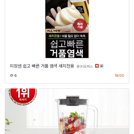
미쟝센 쉽고 빠른 거품 염색 새치전용
분류
문구/오피스
조회
등록
6
18:00