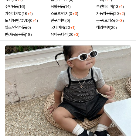
주방용품(16)
생활용품(14)
홈인테리어(13
+1
)
가전디지털(18
+1
)
스포츠/레저(0
+3
)
자동차용품(20
+2
)
도서/음반/DVD(0
+1
)
완구/취미(0)
문구/오피스(0
+3
)
헬스/건강식품(0)
국내여행(20
+1
)
해외여행(20)
반려동물용품(18)
유아동패션(20
+3
)