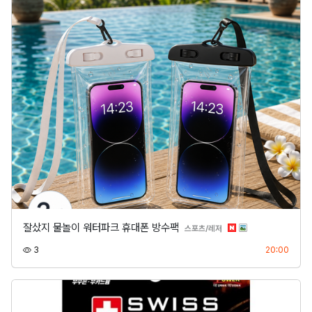
잘샀지 물놀이 워터파크 휴대폰 방수팩
분류
스포츠/레저
조회
등록
3
20:00