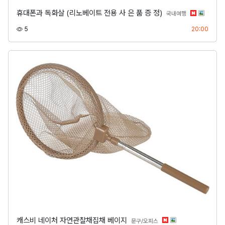
휴대폰과 독화살 (리노베이트 전용 사 은 품 증 정)
분류
국내여행
조회
등록
5
20:00
캐스비 네이처 자연관찰채집채 베이지
분류
문구/오피스