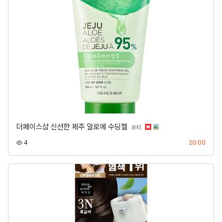
더페이스샵 신선한 제주 알로에 수딩젤
분류
뷰티
조회
등록
4
20:00