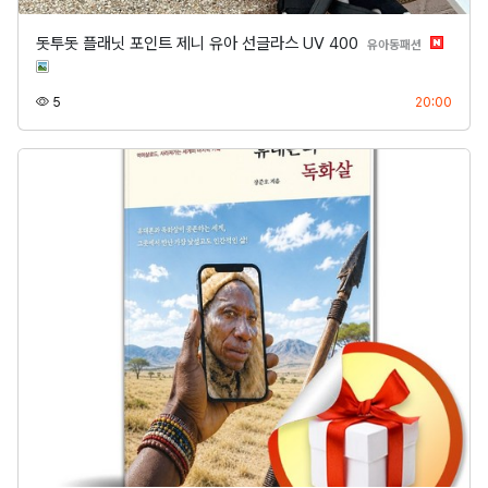
돗투돗 플래닛 포인트 제니 유아 선글라스 UV 400
분류
유아동패션
조회
등록
5
20:00