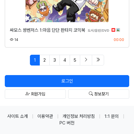
싸모스 쌈벤저스 1:마음 단단 판타지 코믹북
분류
도서/음반/DVD
조회
등록
14
00:00
페이지 현재
다음 페이지
마지막 페이지/spa
1
2
3
4
5
로그인
회원가입
정보찾기
사이트 소개
이용약관
개인정보 처리방침
1:1 문의
PC 버전