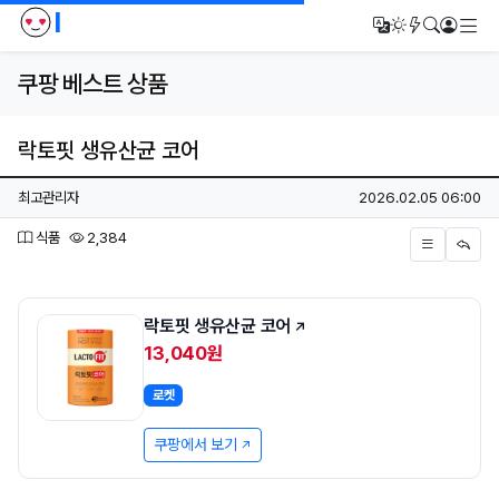
I
메
번역
다크모드
새글/새댓
검색
로그인
쿠팡 베스트 상품
락토핏 생유산균 코어
페이지 정보
작성자
작성일
최고관리자
2026.02.05 06:00
분류
조회
식품
2,384
본문
락토핏 생유산균 코어
13,040원
로켓
쿠팡에서 보기