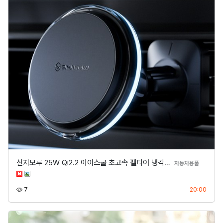
신지모루 25W Qi2.2 아이스쿨 초고속 펠티어 냉각…
분류
자동차용품
조회
등록
7
20:00