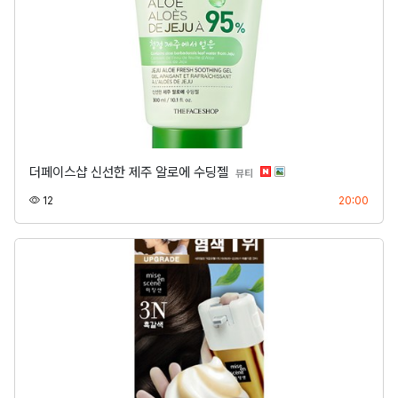
더페이스샵 신선한 제주 알로에 수딩젤
분류
뷰티
조회
등록
12
20:00