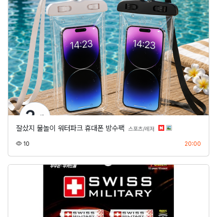
잘샀지 물놀이 워터파크 휴대폰 방수팩
분류
스포츠/레저
조회
등록
10
20:00