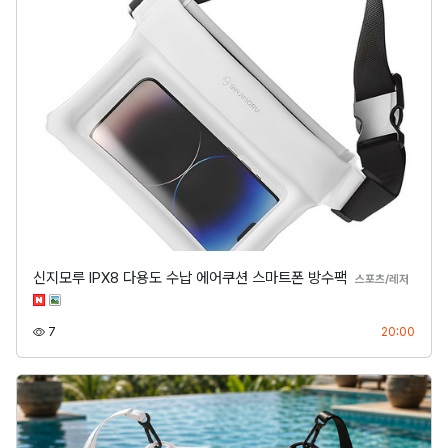
신지모루 IPX8 다용도 수납 에어쿠션 스마트폰 방수팩
분류
스포츠/레저
조회
등록
7
20:00