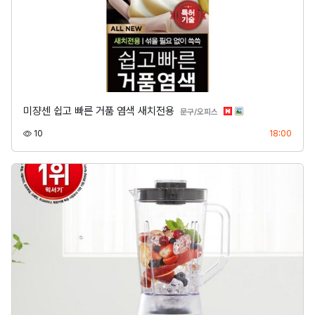
미쟝센 쉽고 빠른 거품 염색 새치전용
분류
문구/오피스
조회
등록
10
18:00