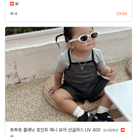
조회
등록
4
23:00
돗투돗 플래닛 포인트 제니 유아 선글라스 UV 400
분류
유아동패션