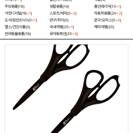
주방용품(16)
생활용품(14)
홈인테리어(13
+1
)
가전디지털(18
+1
)
스포츠/레저(0
+3
)
자동차용품(20
+2
)
도서/음반/DVD(0
+1
)
완구/취미(0)
문구/오피스(0
+4
)
헬스/건강식품(0)
국내여행(20
+1
)
해외여행(20)
반려동물용품(18)
유아동패션(20
+3
)