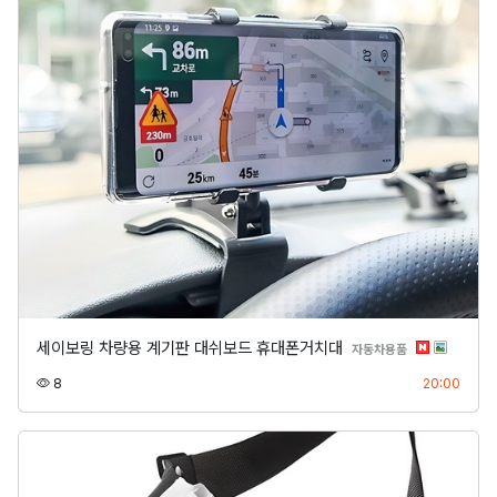
세이보링 차량용 계기판 대쉬보드 휴대폰거치대
분류
자동차용품
조회
등록
8
20:00