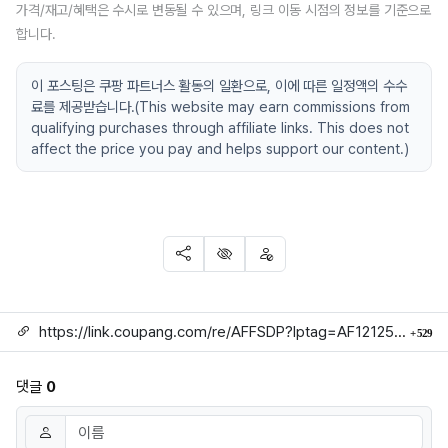
가격/재고/혜택은 수시로 변동될 수 있으며, 링크 이동 시점의 정보를 기준으로
합니다.
이 포스팅은 쿠팡 파트너스 활동의 일환으로, 이에 따른 일정액의 수수
료를 제공받습니다.(This website may earn commissions from
qualifying purchases through affiliate links. This does not
affect the price you pay and helps support our content.)
SNS 공유
신고
차단
링크
회
https://link.coupang.com/re/AFFSDP?lptag=AF1212524&subid=mojorida2&pageKey=9351516123&itemId=22783302848&vendorItemId=85023806746&traceid=V0-113-ec396131234d8472
529
댓글
0
댓글쓰기
이름
필수