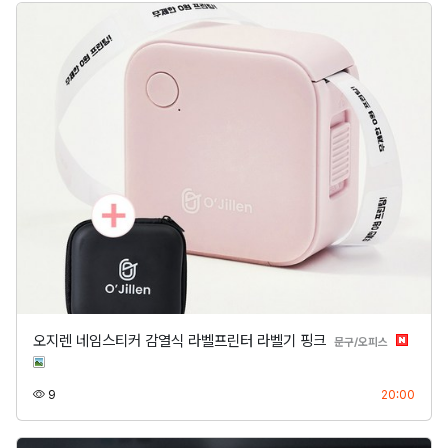
오지렌 네임스티커 감열식 라벨프린터 라벨기 핑크
분류
문구/오피스
조회
등록
9
20:00