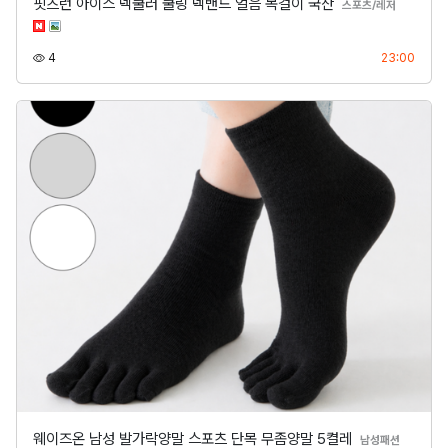
핏츠런 아이스 넥쿨러 쿨링 넥밴드 얼음 목걸이 국산
분류
스포츠/레저
조회
등록
4
23:00
웨이즈온 남성 발가락양말 스포츠 단목 무좀양말 5켤레
분류
남성패션