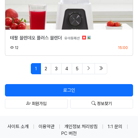
테팔 블렌데오 플러스 블렌더
분류
유아동패션
조회
등록
12
15:00
페이지 현재
다음 페이지
마지막 페이지/spa
1
2
3
4
5
로그인
회원가입
정보찾기
사이트 소개
이용약관
개인정보 처리방침
1:1 문의
PC 버전