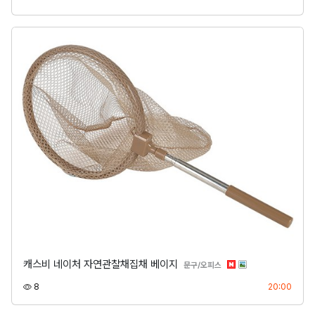
캐스비 네이처 자연관찰채집채 베이지
분류
문구/오피스
조회
등록
8
20:00