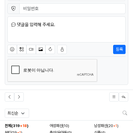
비밀번호
필수
댓글을 입력해 주세요.
등록
이모티콘
아이콘
동영상
이미지
새댓글 작성
검
전체(319
+18
)
여성패션(10)
남성패션(20
+1
)
뷰티(19
+1
)
출산/유아동(0)
식품(4)