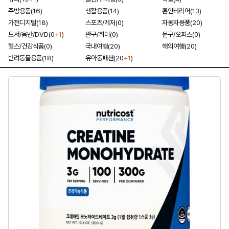
주방용품(16)
생활용품(14)
홈인테리어(13)
가전디지털(18)
스포츠/레저(0)
자동차용품(20)
도서/음반/DVD(0
+1
)
완구/취미(0)
문구/오피스(0)
헬스/건강식품(0)
국내여행(20)
해외여행(20)
반려동물용품(18)
유아동패션(20
+1
)