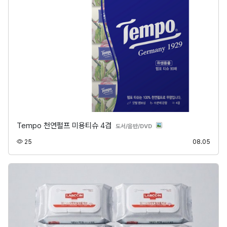
Tempo 천연펄프 미용티슈 4겹
분류
도서/음반/DVD
조회
등록
25
08.05