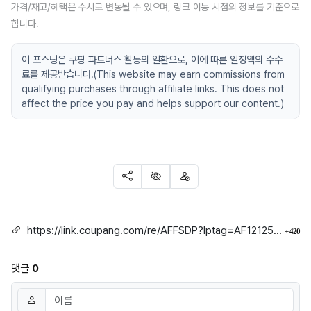
가격/재고/혜택은 수시로 변동될 수 있으며, 링크 이동 시점의 정보를 기준으로
합니다.
이 포스팅은 쿠팡 파트너스 활동의 일환으로, 이에 따른 일정액의 수수
료를 제공받습니다.(This website may earn commissions from
qualifying purchases through affiliate links. This does not
affect the price you pay and helps support our content.)
SNS 공유
신고
차단
링크
회
https://link.coupang.com/re/AFFSDP?lptag=AF1212524&subid=mojorida2&pageKey=7735456276&itemId=21191355021&vendorItemId=85904977730&traceid=V0-113-097520e583e9bc76
420
댓글
0
댓글쓰기
이름
필수