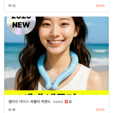
조회
등록
22
04:00
앨리쉬 아이스 넥쿨러 넥밴드
분류
여성패션
조회
등록
19
04:00