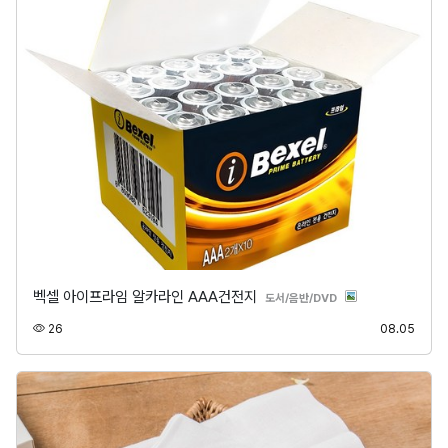
벡셀 아이프라임 알카라인 AAA건전지
분류
도서/음반/DVD
조회
등록
26
08.05