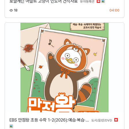
로얄캐닌 어덜트 고양이 인도어 건식사료
분류
유아동패션
조회
등록
18
04:00
EBS 만점왕 초등 수학 1-2(2026):예습·복습·…
분류
도서/음반/DVD