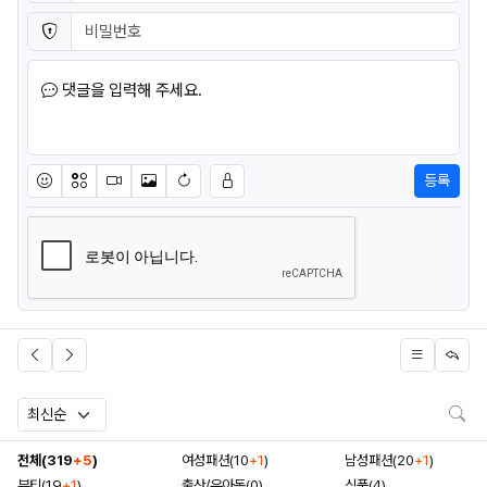
비밀번호
필수
댓글을 입력해 주세요.
등록
이모티콘
아이콘
동영상
이미지
새댓글 작성
검
전체(319
+5
)
여성패션(10
+1
)
남성패션(20
+1
)
뷰티(19
+1
)
출산/유아동(0)
식품(4)