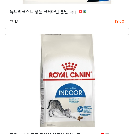
뉴트리코스트 정품 크레아틴 분말
분류
뷰티
조회
등록
17
13:00