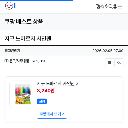
I
메
번역
다크모드
새글/새댓
검색
로그인
쿠팡 베스트 상품
지구 노마르지 사인펜
페이지 정보
작성자
작성일
최고관리자
2026.02.05 07:00
분류
조회
문구/사무용품
2,119
본문
지구 노마르지 사인펜
3,240원
로켓
쿠팡에서 보기