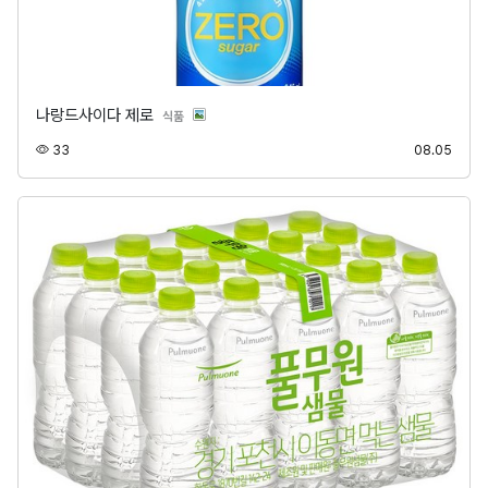
나랑드사이다 제로
분류
식품
조회
등록
33
08.05