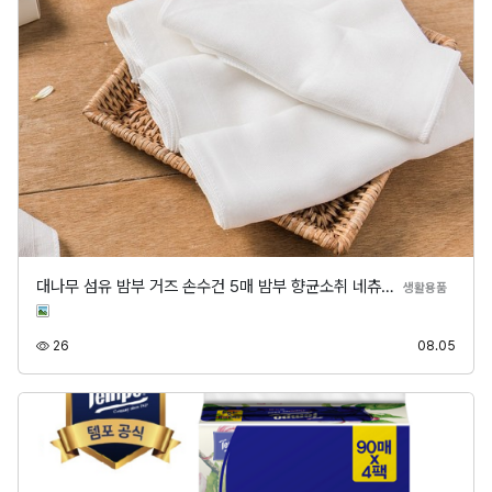
대나무 섬유 밤부 거즈 손수건 5매 밤부 향균소취 네츄…
분류
생활용품
조회
등록
26
08.05