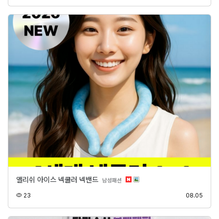
앨리쉬 아이스 넥쿨러 넥밴드
분류
남성패션
조회
등록
23
08.05