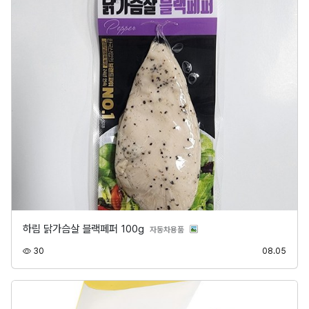
하림 닭가슴살 블랙페퍼 100g
분류
자동차용품
조회
등록
30
08.05