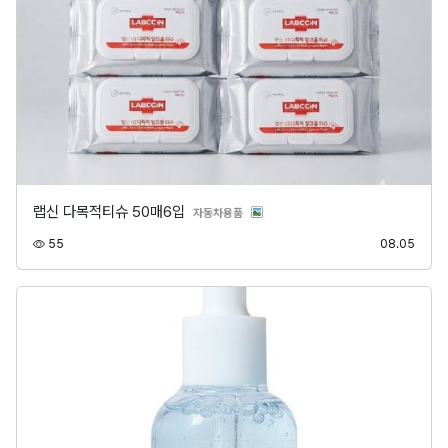
랩신 다목적티슈 50매6입
분류
자동차용품
조회
등록
55
08.05