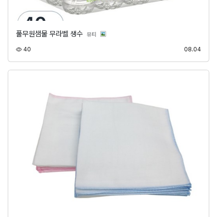
풀무원샘물 무라벨 생수
분류
뷰티
조회
등록
40
08.04