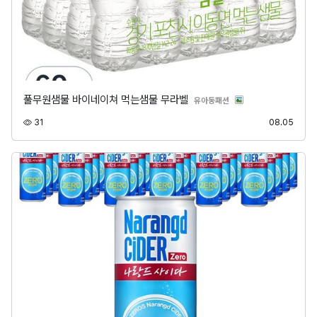
풀무원샘물 바이네이쳐 먹는샘물 무라벨
분류
유아동패션
조회
등록
31
08.05