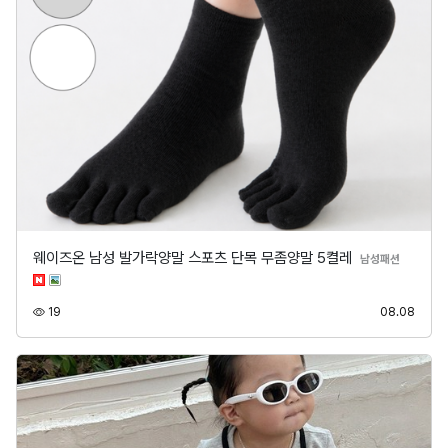
웨이즈온 남성 발가락양말 스포츠 단목 무좀양말 5켤레
분류
남성패션
조회
등록
19
08.08