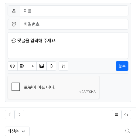
댓글쓰기
이름
필수
비밀번호
필수
댓글을 입력해 주세요.
등록
이모티콘
아이콘
동영상
이미지
새댓글 작성
검