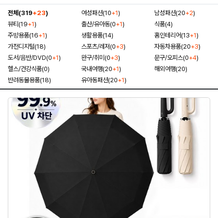
전체(319
+23
)
여성패션(10
+1
)
남성패션(20
+2
)
뷰티(19
+1
)
출산/유아동(0
+1
)
식품(4)
주방용품(16
+1
)
생활용품(14)
홈인테리어(13
+1
)
가전디지털(18)
스포츠/레저(0
+3
)
자동차용품(20
+3
)
도서/음반/DVD(0
+1
)
완구/취미(0
+3
)
문구/오피스(0
+4
)
헬스/건강식품(0)
국내여행(20
+1
)
해외여행(20)
반려동물용품(18)
유아동패션(20
+1
)