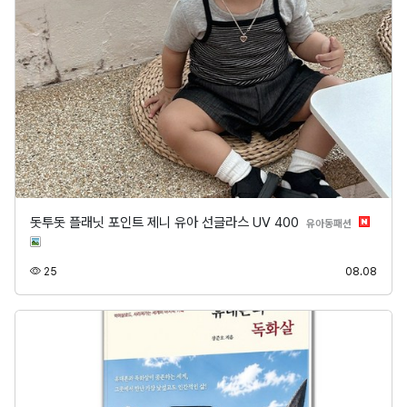
돗투돗 플래닛 포인트 제니 유아 선글라스 UV 400
분류
유아동패션
조회
등록
25
08.08