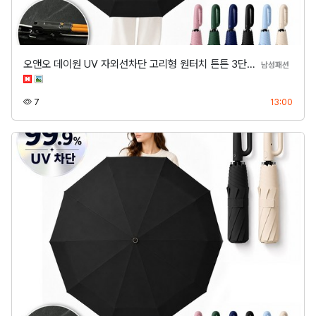
오앤오 데이원 UV 자외선차단 고리형 원터치 튼튼 3단…
분류
남성패션
조회
등록
7
13:00