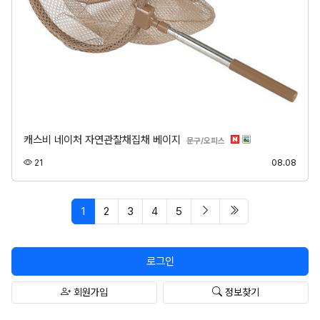
캐스비 네이처 자연관찰채집채 베이지
분류
문구/오피스
조회
등록
21
08.08
페이지 현재
다음 페이지
마지막 페이지/spa
1
2
3
4
5
로그인
회원가입
정보찾기