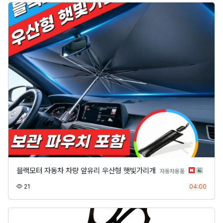
블랙모터 자동차 차량 앞유리 우산형 햇빛가리개
분류
자동차용품
조회
등록
21
04:00