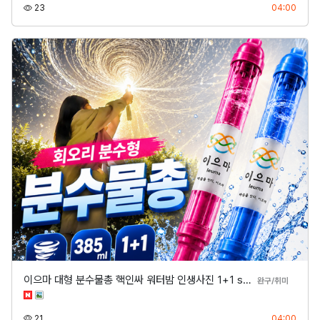
조회
등록
23
04:00
이으마 대형 분수물총 핵인싸 워터밤 인생사진 1+1 s…
분류
완구/취미
조회
등록
21
04:00