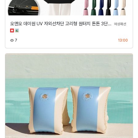
오앤오 데이원 UV 자외선차단 고리형 원터치 튼튼 3단…
분류
여성패션
조회
등록
7
13:00