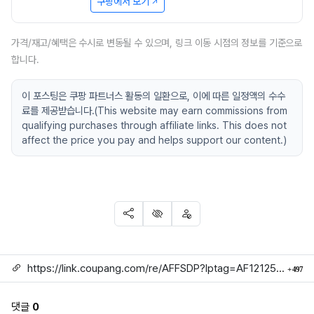
쿠팡에서 보기
가격/재고/혜택은 수시로 변동될 수 있으며, 링크 이동 시점의 정보를 기준으로
합니다.
이 포스팅은 쿠팡 파트너스 활동의 일환으로, 이에 따른 일정액의 수수
료를 제공받습니다.(This website may earn commissions from
qualifying purchases through affiliate links. This does not
affect the price you pay and helps support our content.)
SNS 공유
신고
차단
링크
회
https://link.coupang.com/re/AFFSDP?lptag=AF1212524&subid=mojorida2&pageKey=9238439802&itemId=27316271505&vendorItemId=94282700246&traceid=V0-113-e55141a1406655a0
497
댓글
0