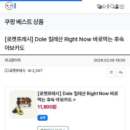
I
메
번역
다크모드
새글/새댓
검색
로그인
쿠팡 베스트 상품
[로켓프레시] Dole 칠레산 Right Now 바로먹는 후숙
아보카도
페이지 정보
작성자
작성일
최고관리자
2026.02.06 18:00
분류
조회
로켓프레시
2,347
본문
[로켓프레시] Dole 칠레산 Right Now 바로
먹는 후숙 아보카도
11,800원
로켓