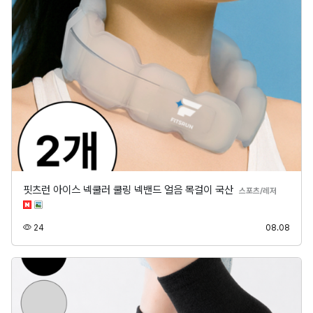
핏츠런 아이스 넥쿨러 쿨링 넥밴드 얼음 목걸이 국산
분류
스포츠/레저
조회
등록
24
08.08