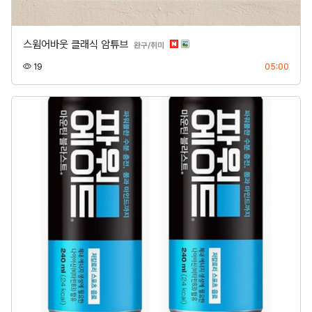
스윔어바웃 클래식 암튜브
분류
완구/취미
조회
등록
19
05:00