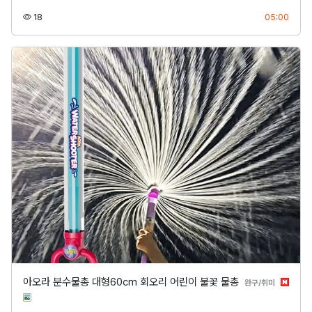
조회
등록
18
05:00
아오라 분수물총 대형60cm 회오리 어린이 불꽃 물총
분류
완구/취미