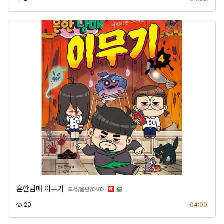
흔한남매 이무기
분류
도서/음반/DVD
조회
등록
20
04:00