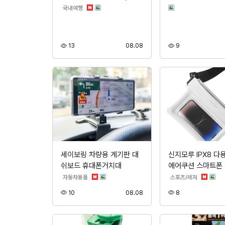
분류
국내여행
조회
등록
조회
13
08.08
9
세이보링 차량용 계기판 대
신지모루 IPX8 다
쉬보드 휴대폰거치대
에어쿠션 스마트폰
분류
분류
자동차용품
스포츠/레저
조회
등록
조회
10
08.08
8