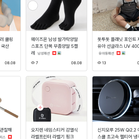
러 쿨링
웨이즈온 남성 발가락양말
돗투돗 플래닛 포인트 
 국산
스포츠 단목 무좀양말 5켤
유아 선글라스 UV 40
레
분류
분류
남성패션
유아동패션
등록
조회
등록
조회
08.08
7
08.08
13
연관찰채
오지렌 네임스티커 감열식
신지모루 25W Qi2.2
라벨프린터 라벨기 핑크
스쿨 초고속 펠티어 냉
분류
피스