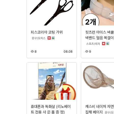
피스코리아 코팅 가위
핏츠런 아이스 넥쿨
넥밴드 얼음 목걸이
분류
문구/오피스
분류
스포츠/레저
조회
등록
조회
8
08.08
9
휴대폰과 독화살 (리노베이
캐스비 네이처 자
트 전용 사 은 품 증 정)
집채 베이지
문구/오