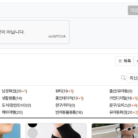
댓글
목록
검색
남성패션(20
+1
)
뷰티(19
+1
)
출산/유아동(0)
생활용품(14)
홈인테리어(13
+1
)
가전디지털(18
+1
)
도서/음반/DVD(0)
완구/취미(0)
문구/오피스(0
+4
)
해외여행(20)
반려동물용품(18)
유아동패션(20
+3