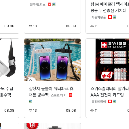
링 M 에어쿨러 맥세이
분류
문구/오피스
량용 무선충전 거치대
분류
자동차용품
등록
조회
등록
조회
08.08
10
08.08
11
용도 수납
잘샀지 물놀이 워터파크 휴
스위스밀리터리 알카
 방수팩
대폰 방수팩
AAA 건전지 카드형
분류
스포츠/레저
분류
홈인테리어
등록
조회
등록
조회
08.08
13
08.08
11