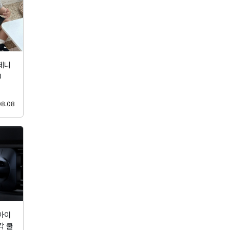
제니
0
등록
08.08
 아이
각 쿨