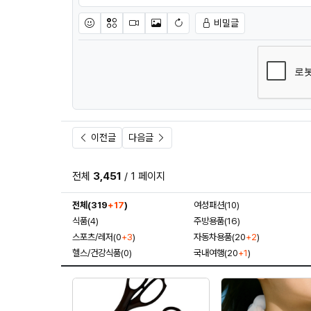
비밀글
이모티콘
아이콘
동영상
이미지
새댓글 작성
이전글
다음글
전체
3,451
/ 1 페이지
전체(319
+17
)
여성패션(10)
식품(4)
주방용품(16)
스포츠/레저(0
+3
)
자동차용품(20
+2
)
헬스/건강식품(0)
국내여행(20
+1
)