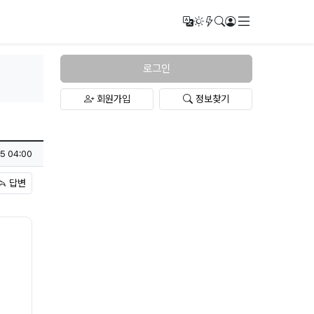
메뉴
번역
다크모드
새글/새댓글
검색
로그인
로그인
회원가입
정보찾기
5 04:00
답변