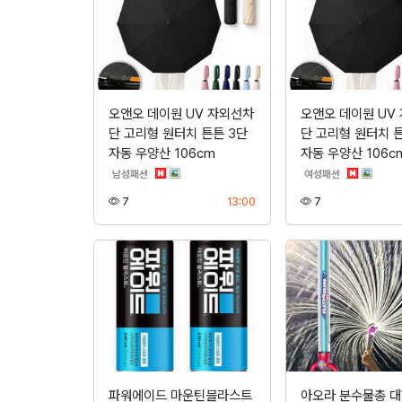
오앤오 데이원 UV 자외선차
오앤오 데이원 UV
단 고리형 원터치 튼튼 3단
단 고리형 원터치 
자동 우양산 106cm
자동 우양산 106c
분류
분류
남성패션
여성패션
조회
등록
조회
7
13:00
7
파워에이드 마운틴블라스트
아오라 분수물총 