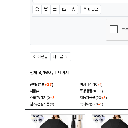
비밀글
이모티콘
아이콘
동영상
이미지
새댓글 작성
이전글
다음글
전체
3,460
/ 1 페이지
전체(319
+23
)
여성패션(10
+1
)
식품(4)
주방용품(16
+1
)
스포츠/레저(0
+3
)
자동차용품(20
+3
)
헬스/건강식품(0)
국내여행(20
+1
)