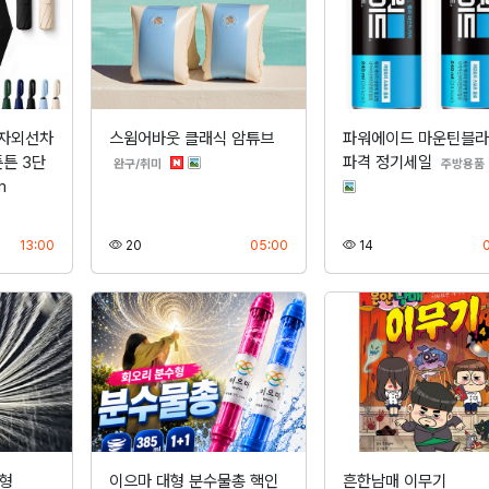
 자외선차
스윔어바웃 클래식 암튜브
파워에이드 마운틴블
튼튼 3단
파격 정기세일
분류
완구/취미
주방용품
m
등록
조회
등록
조회
13:00
20
05:00
14
대형
이으마 대형 분수물총 핵인
흔한남매 이무기