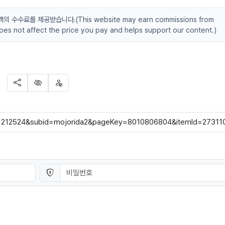
수료를 제공받습니다.(This website may earn commissions from
 does not affect the price you pay and helps support our content.)
SNS 공유
신고
차단
비밀번호
필수