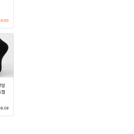
등록
04:00
양말
5켤
등록
08.08