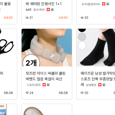
린이 불꽃
싸 워터밤 인생사진 1+1
분류
도서/음반/DVD
set
분류
완구/취미
등록
조회
등록
조회
04:00
21
04:00
20
가위
핏츠런 아이스 넥쿨러 쿨링
웨이즈온 남성 발가락
넥밴드 얼음 목걸이 국산
스포츠 단목 무좀양말 
레
분류
분류
스포츠/레저
남성패션
등록
조회
등록
조회
08.08
24
08.08
20