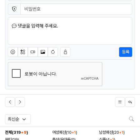
비밀번호
필수
댓글을 입력해 주세요.
등록
이모티콘
아이콘
동영상
이미지
새댓글 작성
검
전체(319
+9
)
여성패션(10
+1
)
남성패션(20
+1
)
뷰티(19)
출산/유아동(0)
식품(4
+1
)