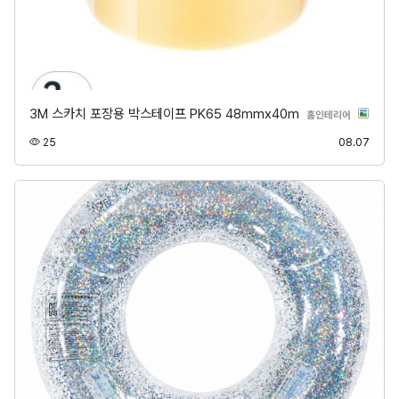
3M 스카치 포장용 박스테이프 PK65 48mmx40m
분류
홈인테리어
조회
등록
25
08.07