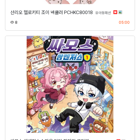
산리오 헬로키티 조이 넥쿨러 PCHKC80018
분류
유아동패션
조회
등록
8
05:00