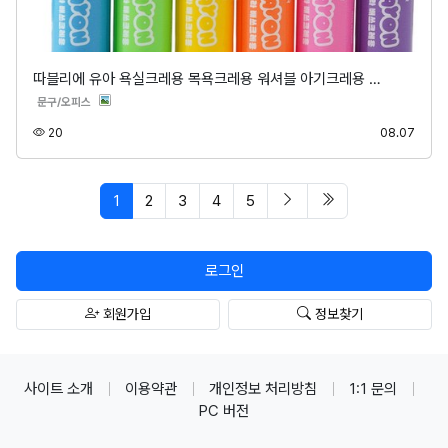
따블리에 유아 욕실크레용 목욕크레용 워셔블 아기크레용 …
분류
문구/오피스
조회
등록
20
08.07
페이지 현재
다음 페이지
마지막 페이지/spa
1
2
3
4
5
로그인
회원가입
정보찾기
사이트 소개
이용약관
개인정보 처리방침
1:1 문의
PC 버전