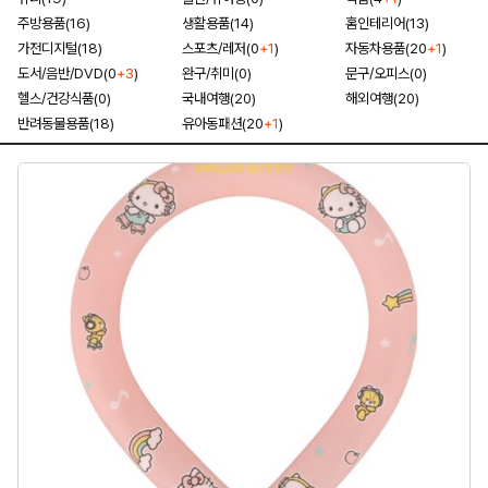
주방용품(16)
생활용품(14)
홈인테리어(13)
가전디지털(18)
스포츠/레저(0
+1
)
자동차용품(20
+1
)
도서/음반/DVD(0
+3
)
완구/취미(0)
문구/오피스(0)
헬스/건강식품(0)
국내여행(20)
해외여행(20)
반려동물용품(18)
유아동패션(20
+1
)