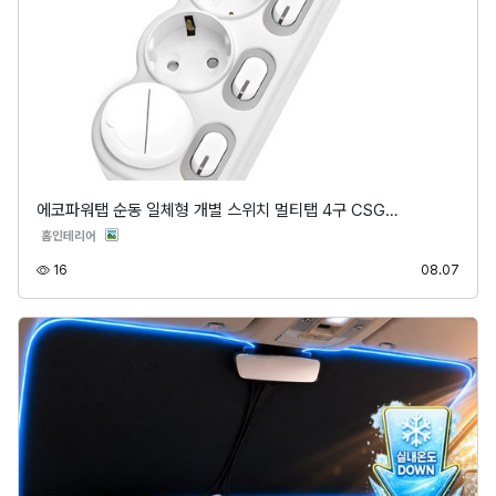
에코파워탭 순동 일체형 개별 스위치 멀티탭 4구 CSG…
분류
홈인테리어
조회
등록
16
08.07