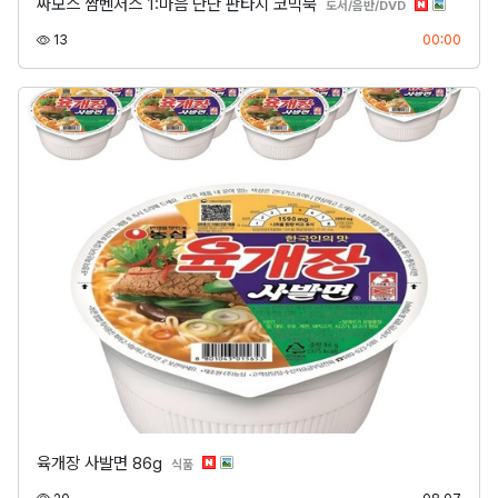
싸모스 쌈벤저스 1:마음 단단 판타지 코믹북
분류
도서/음반/DVD
조회
등록
13
00:00
육개장 사발면 86g
분류
식품
조회
등록