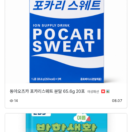
동아오츠카 포카리스웨트 분말 65.6g 20포
분류
여성패션
조회
등록
14
08.07