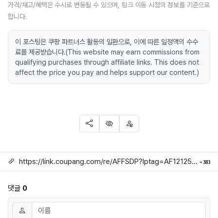
가격/재고/혜택은 수시로 변동될 수 있으며, 링크 이동 시점의 정보를 기준으로
합니다.
이 포스팅은 쿠팡 파트너스 활동의 일환으로, 이에 따른 일정액의 수수
료를 제공받습니다.(This website may earn commissions from
qualifying purchases through affiliate links. This does not
affect the price you pay and helps support our content.)
SNS 공유
신고
차단
링크
회
https://link.coupang.com/re/AFFSDP?lptag=AF1212524&subid=mojorida2&pageKey=6446590077&itemId=13976385508&vendorItemId=81225244785&traceid=V0-113-d59d103b435fbe6a
383
댓글
0
댓글쓰기
이름
필수