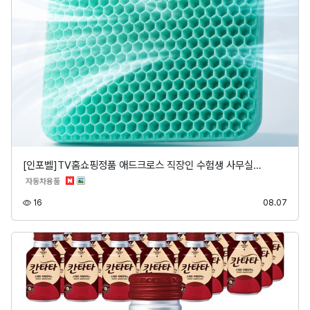
[인포벨]TV홈쇼핑정품 애드크로스 직장인 수험생 사무실…
분류
자동차용품
조회
등록
16
08.07