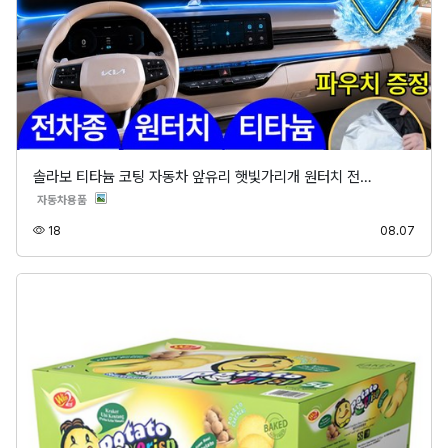
솔라보 티타늄 코팅 자동차 앞유리 햇빛가리개 원터치 전…
분류
자동차용품
조회
등록
18
08.07