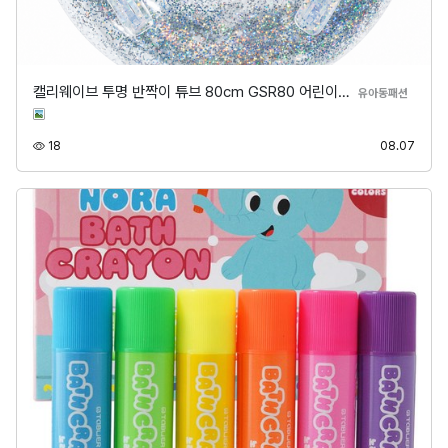
캘리웨이브 투명 반짝이 튜브 80cm GSR80 어린이…
분류
유아동패션
조회
등록
18
08.07