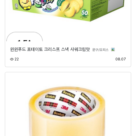
윈윈푸드 포테이토 크리스프 스낵 사워크림맛
분류
문구/오피스
조회
등록
22
08.07