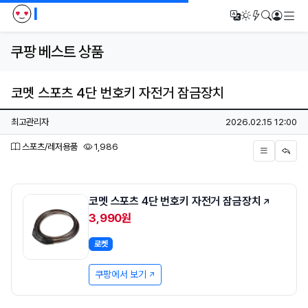
I
메
번역
다크모드
새글/새댓
검색
로그인
쿠팡 베스트 상품
코멧 스포츠 4단 번호키 자전거 잠금장치
페이지 정보
작성자
작성일
최고관리자
2026.02.15 12:00
분류
조회
스포츠/레저용품
1,986
본문
코멧 스포츠 4단 번호키 자전거 잠금장치
3,990원
로켓
쿠팡에서 보기