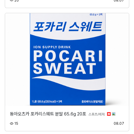
20
08.07
동아오츠카 포카리스웨트 분말 65.6g 20포
분류
스포츠/레저
조회
등록
15
08.07