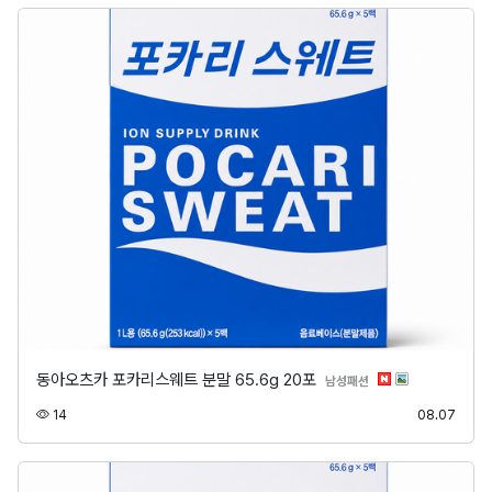
동아오츠카 포카리스웨트 분말 65.6g 20포
분류
남성패션
조회
등록
14
08.07