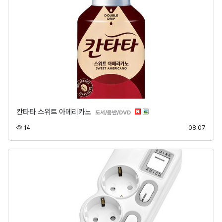
칸타타 스위트 아메리카노
분류
도서/음반/DVD
조회
등록
14
08.07