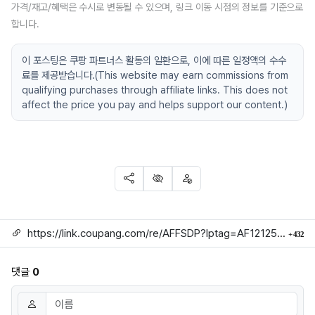
가격/재고/혜택은 수시로 변동될 수 있으며, 링크 이동 시점의 정보를 기준으로
합니다.
이 포스팅은 쿠팡 파트너스 활동의 일환으로, 이에 따른 일정액의 수수
료를 제공받습니다.(This website may earn commissions from
qualifying purchases through affiliate links. This does not
affect the price you pay and helps support our content.)
SNS 공유
신고
차단
링크
회
https://link.coupang.com/re/AFFSDP?lptag=AF1212524&subid=mojorida2&pageKey=7450686671&itemId=14906820825&vendorItemId=3000264690&traceid=V0-113-f8f1efd68a5fd118
432
댓글
0
댓글쓰기
이름
필수