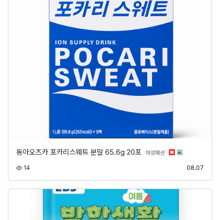
동아오츠카 포카리스웨트 분말 65.6g 20포
분류
여성패션
조회
등록
14
08.07