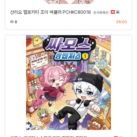
산리오 헬로키티 조이 넥쿨러 PCHKC80018
분류
유아동패션
조회
등록
8
05:00