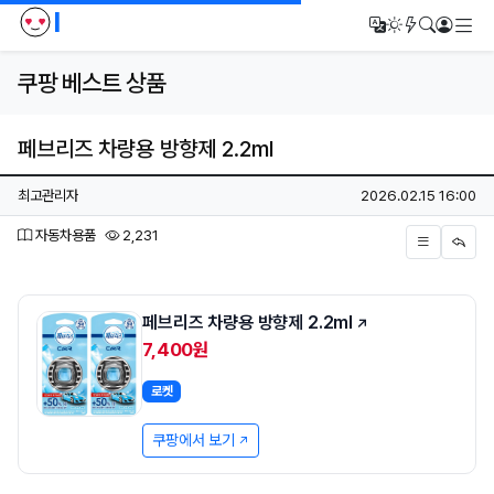
I
메
번역
다크모드
새글/새댓
검색
로그인
쿠팡 베스트 상품
페브리즈 차량용 방향제 2.2ml
페이지 정보
작성자
작성일
최고관리자
2026.02.15 16:00
분류
조회
자동차용품
2,231
본문
페브리즈 차량용 방향제 2.2ml
7,400원
로켓
쿠팡에서 보기