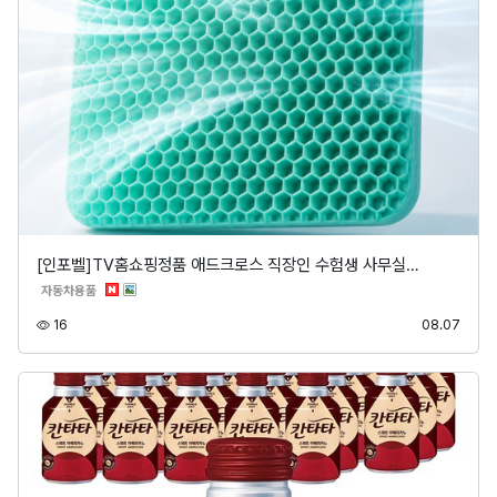
[인포벨]TV홈쇼핑정품 애드크로스 직장인 수험생 사무실…
분류
자동차용품
조회
등록
16
08.07