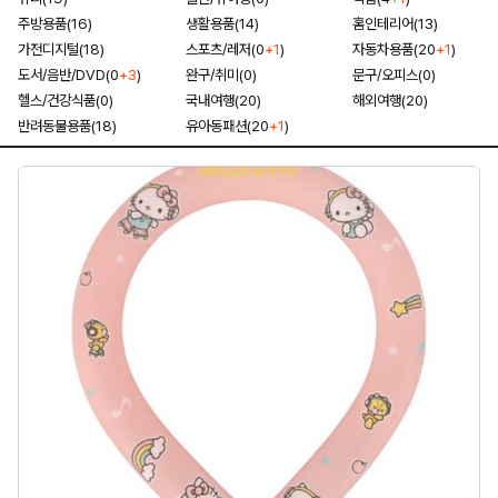
주방용품(16)
생활용품(14)
홈인테리어(13)
가전디지털(18)
스포츠/레저(0
+1
)
자동차용품(20
+1
)
도서/음반/DVD(0
+3
)
완구/취미(0)
문구/오피스(0)
헬스/건강식품(0)
국내여행(20)
해외여행(20)
반려동물용품(18)
유아동패션(20
+1
)