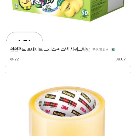
윈윈푸드 포테이토 크리스프 스낵 사워크림맛
분류
문구/오피스
조회
등록
22
08.07