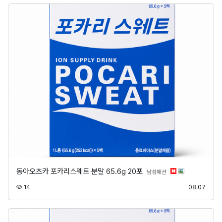
동아오츠카 포카리스웨트 분말 65.6g 20포
분류
남성패션
조회
등록
14
08.07