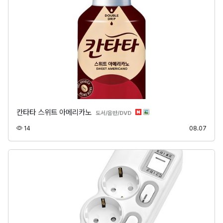
칸타타 스위트 아메리카노
분류
도서/음반/DVD
조회
등록
14
08.07