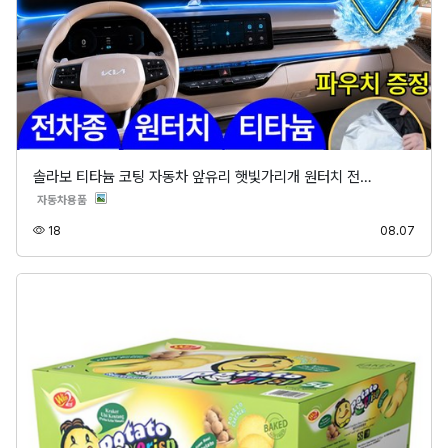
솔라보 티타늄 코팅 자동차 앞유리 햇빛가리개 원터치 전…
분류
자동차용품
조회
등록
18
08.07