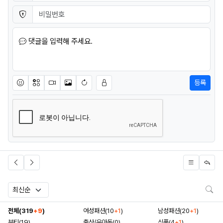
비밀번호
필수
댓글을 입력해 주세요.
등록
이모티콘
아이콘
동영상
이미지
새댓글 작성
검
전체(319
+9
)
여성패션(10
+1
)
남성패션(20
+1
)
뷰티(19)
출산/유아동(0)
식품(4
+1
)