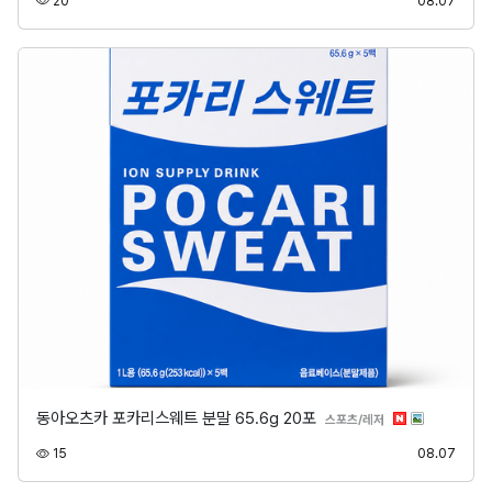
20
08.07
동아오츠카 포카리스웨트 분말 65.6g 20포
분류
스포츠/레저
조회
등록
15
08.07