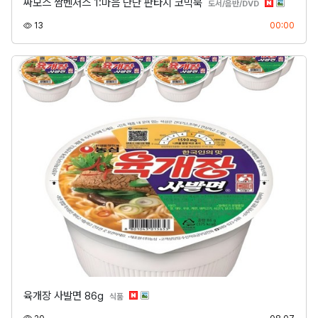
싸모스 쌈벤저스 1:마음 단단 판타지 코믹북
분류
도서/음반/DVD
조회
등록
13
00:00
육개장 사발면 86g
분류
식품
조회
등록