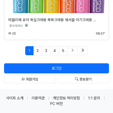
따블리에 유아 욕실크레용 목욕크레용 워셔블 아기크레용 …
분류
문구/오피스
조회
등록
20
08.07
페이지 현재
다음 페이지
마지막 페이지/spa
1
2
3
4
5
로그인
회원가입
정보찾기
사이트 소개
이용약관
개인정보 처리방침
1:1 문의
PC 버전