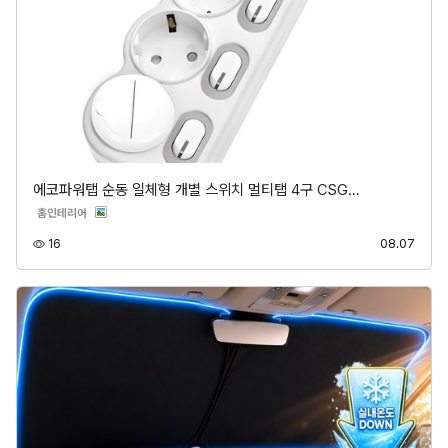
에코파워탭 순동 일체형 개별 스위치 멀티탭 4구 CSG…
분류
홈인테리어
조회
등록
16
08.07