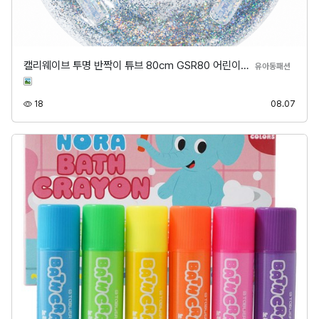
캘리웨이브 투명 반짝이 튜브 80cm GSR80 어린이…
분류
유아동패션
조회
등록
18
08.07