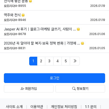
천식에 좋은 운동
조회
등
모조리다
8955
2026.01.19
맥주와 천식
조회
등
모조리다
8946
2026.01.19
Jasper AI 후기｜블로그·마케팅 글쓰기, 사람이 …
조회
등
모조리다
8678
2026.01.06
2026년 꼭 알아야 할 복지·보육 정책 변화｜가정에 …
조회
등
모조리다
8831
2026.01.05
페이지 현재
마지막 페이지/span>
1
2
3
4
5
로그인
회원가입
정보찾기
사이트 소개
이용약관
개인정보 처리방침
1:1 문의