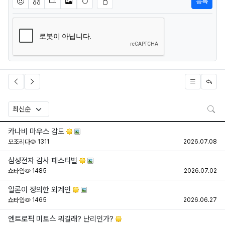
등록
이모티콘
아이콘
동영상
이미지
새댓글 작성
검
카나비 마우스 감도
조회
등
모조리다
1311
2026.07.08
삼성전자 감사 페스티벌
조회
등
쇼타임
1485
2026.07.02
일론이 정의한 외계인
조회
등
쇼타임
1465
2026.06.27
엔트로픽 미토스 뭐길래? 난리인가?