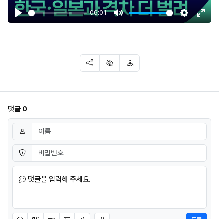
06:01
Play
Mute
Settings
Ente
fulls
SNS 공유
신고
차단
댓글
0
댓글쓰기
이름
필수
비밀번호
필수
댓글을 입력해 주세요.