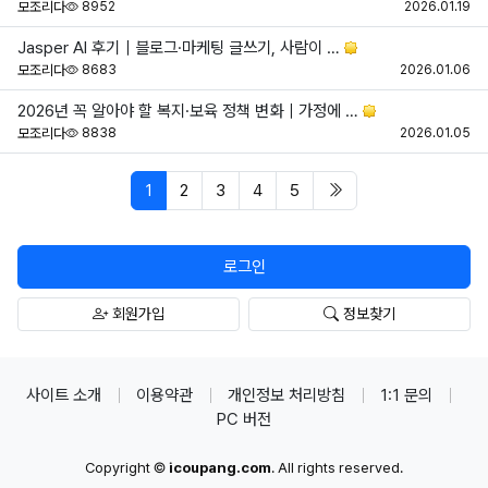
조회
등
모조리다
8952
2026.01.19
Jasper AI 후기｜블로그·마케팅 글쓰기, 사람이 …
조회
등
모조리다
8683
2026.01.06
2026년 꼭 알아야 할 복지·보육 정책 변화｜가정에 …
조회
등
모조리다
8838
2026.01.05
페이지 현재
마지막 페이지/span>
1
2
3
4
5
로그인
회원가입
정보찾기
사이트 소개
이용약관
개인정보 처리방침
1:1 문의
PC 버전
Copyright ©
icoupang.com
. All rights reserved.