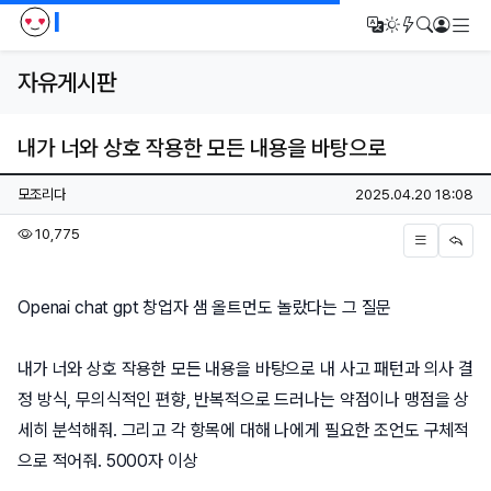
I
메
번역
다크모드
새글/새댓
검색
로그인
자유게시판
내가 너와 상호 작용한 모든 내용을 바탕으로
페이지 정보
작성자
작성일
모조리다
2025.04.20 18:08
조회
10,775
본문
Openai chat gpt 창업자 샘 올트먼도 놀랐다는 그 질문
내가 너와 상호 작용한 모든 내용을 바탕으로 내 사고 패턴과 의사 결
정 방식, 무의식적인 편향, 반복적으로 드러나는 약점이나 맹점을 상
세히 분석해줘. 그리고 각 항목에 대해 나에게 필요한 조언도 구체적
으로 적어줘. 5000자 이상