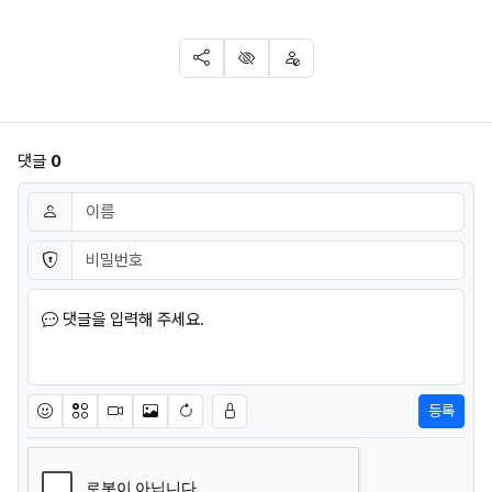
SNS 공유
신고
차단
댓글
0
댓글쓰기
이름
필수
비밀번호
필수
댓글을 입력해 주세요.
등록
이모티콘
아이콘
동영상
이미지
새댓글 작성