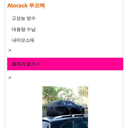
Atorack 루프백
고성능 방수
대용량 수납
내마모소재
최저가 보기