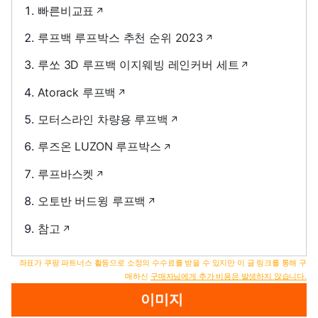
빠른비교표
루프백 루프박스 추천 순위 2023
루쏘 3D 루프백 이지웨빙 레인커버 세트
Atorack 루프백
모터스라인 차량용 루프백
루즈온 LUZON 루프박스
루프바스켓
오토반 버드윙 루프백
참고
좌표가 쿠팡 파트너스 활동으로 소정의 수수료를 받을 수 있지만 이 글 링크를 통해 구
매하신
구매자님에게 추가 비용은 발생하지 않습니다.
이미지