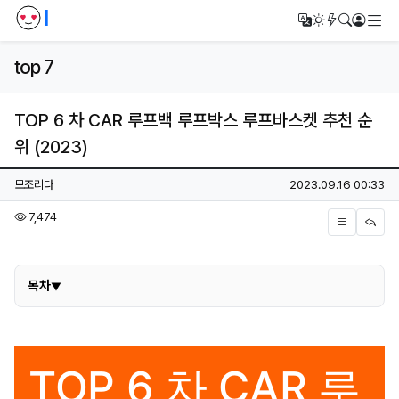
I
메
번역
다크모드
새글/새댓
검색
로그인
top 7
TOP 6 차 CAR 루프백 루프박스 루프바스켓 추천 순
위 (2023)
페이지 정보
작성자
작성일
모조리다
2023.09.16 00:33
조회
7,474
본문
목차
목차
TOP 6 차 CAR 루