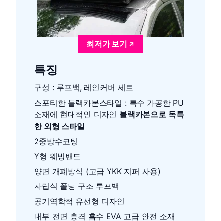
최저가 보기
특징
구성 : 루프백, 레인커버 세트
스포티한 블랙카본스타일 : 특수 가공한 PU
소재에 현대적인 디자인
블랙카본으로 독특
한 외형 스타일
2중방수코팅
Y형 웨빙밴드
양면 개폐방식 (고급 YKK 지퍼 사용)
자립식 폴딩 구조 루프백
공기역학적 유선형 디자인
내부 전면 충격 흡수 EVA 고급 안전 소재