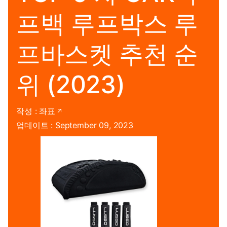
프백 루프박스 루
프바스켓 추천 순
위 (2023)
작성 :
좌표
업데이트 : September 09, 2023