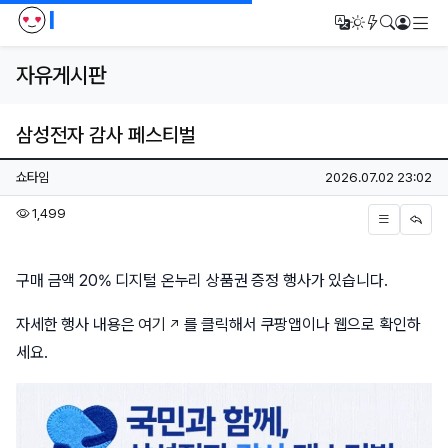
I
메
번역
다크모드
새글/새댓
검색
로그인
자유게시판
삼성전자 감사 페스티벌
페이지 정보
작성자
작성일
쇼타임
2026.07.02 23:02
조회
1,499
본문
구매 금액 20% 디지털 온누리 상품권 증정 행사가 있습니다.
자세한 행사 내용은
여기
를 클릭해서 쿠팡앱이나 웹으로 확인하
세요.