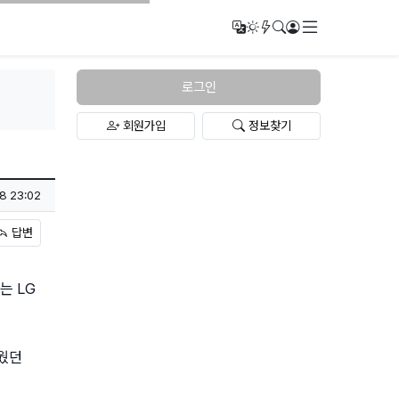
메뉴
번역
다크모드
새글/새댓글
검색
로그인
로그인
회원가입
정보찾기
8 23:02
답변
는 LG
거웠던