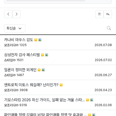
검
카나비 마우스 감도
조회
등
모조리다
1325
2026.07.08
삼성전자 감사 페스티벌
조회
등
쇼타임
1501
2026.07.02
일론이 정의한 외계인
조회
등
쇼타임
1487
2026.06.27
엔트로픽 미토스 뭐길래? 난리인가?
조회
등
모조리다
3908
2026.04.23
기모스타킹 2026 최신 가이드, 실패 없는 겨울 스타…
조회
등
모조리다
9319
2026.02.06
파인애플 정력 강화의 비밀! 파인애플 정액 맛 효과와 …