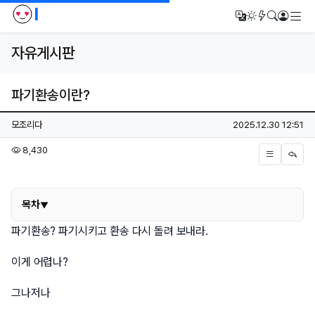
I
메
번역
다크모드
새글/새댓
검색
로그인
자유게시판
파기환송이란?
페이지 정보
작성자
작성일
모조리다
2025.12.30 12:51
조회
8,430
본문
목차
목차
파기환송? 파기시키고 환송 다시 돌려 보내라.
이게 어렵나?
그나저나