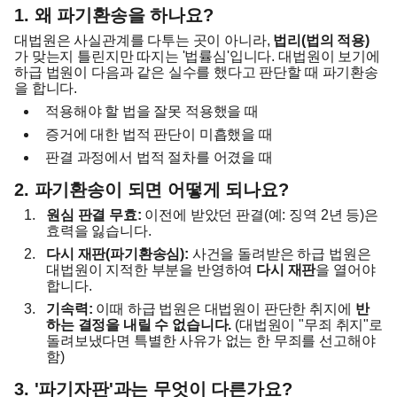
1. 왜 파기환송을 하나요?
대법원은 사실관계를 다투는 곳이 아니라,
법리(법의 적용)
가 맞는지 틀린지만 따지는 '법률심'입니다. 대법원이 보기에
하급 법원이 다음과 같은 실수를 했다고 판단할 때 파기환송
을 합니다.
적용해야 할 법을 잘못 적용했을 때
증거에 대한 법적 판단이 미흡했을 때
판결 과정에서 법적 절차를 어겼을 때
2. 파기환송이 되면 어떻게 되나요?
원심 판결 무효:
이전에 받았던 판결(예: 징역 2년 등)은
효력을 잃습니다.
다시 재판(파기환송심):
사건을 돌려받은 하급 법원은
대법원이 지적한 부분을 반영하여
다시 재판
을 열어야
합니다.
기속력:
이때 하급 법원은 대법원이 판단한 취지에
반
하는 결정을 내릴 수 없습니다.
(대법원이 "무죄 취지"로
돌려보냈다면 특별한 사유가 없는 한 무죄를 선고해야
함)
3. '파기자판'과는 무엇이 다른가요?