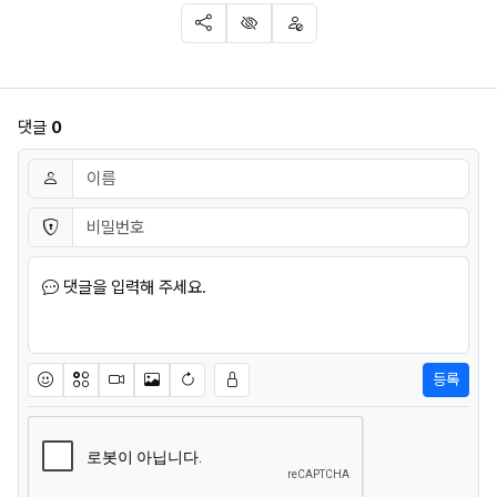
SNS 공유
신고
차단
댓글
0
댓글쓰기
이름
필수
비밀번호
필수
댓글을 입력해 주세요.
등록
이모티콘
아이콘
동영상
이미지
새댓글 작성