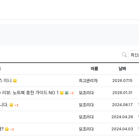
검색
목
이름
날짜
등록
스 미니
최고관리자
2026.07.15
댓글
등록
w 리뷰: 노트북 충전 가이드 NO 1
모조리다
2026.01.31
1
댓글
등
습니다.
모조리다
2024.08.17
1
글
등
모조리다
2024.04.26
댓글
등
까?
모조리다
2024.04.03
1