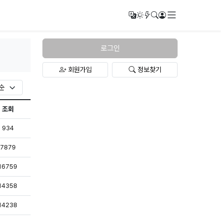
메뉴
번역
다크모드
새글/새댓글
검색
로그인
로그인
회원가입
정보찾기
조회
조회
934
조회
7879
록
조회
16759
록
조회
14358
록
조회
14238