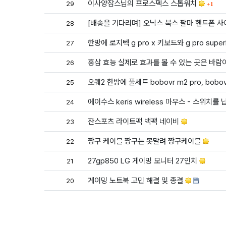
댓글
이사양잡스님의 프로스펙스 스톱워치
29
1
[배송을 기다리며] 오닉스 북스 팔마 핸드폰 사
28
한방에 로지텍 g pro x 키보드와 g pro sup
27
홍삼 효능 실제로 효과를 볼 수 있는 곳은 바
26
오퀘2 한방에 풀세트 bobovr m2 pro, bobovr 
25
에이수스 keris wireless 마우스 - 스위치를
24
잔스포츠 라이트팩 백팩 네이비
23
짱구 케이블 짱구는 못말려 짱구케이블
22
27gp850 LG 게이밍 모니터 27인치
21
게이밍 노트북 고민 해결 및 종결
20