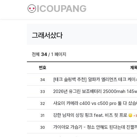
ICOUPANG
그래서샀다
전체
34
/ 1 페이지
번호
제
[테크 슬링백 추천] 알파카 엘리먼츠 테크 케이
34
2026년 유그린 보조배터리 25000mah 145
33
샤오미 카메라 c400 vs c500 pro 둘 다 샀
32
댓
강한 남자의 상징 핑크 feat. 비츠 핏 프로
31
1
가이아모 가습기 - 청소 안해도 된다는데 진짤
30